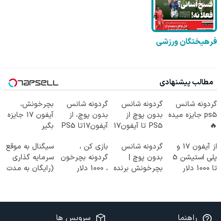
فرهیختگان ورزشی
مطالب پیشنهادی
گردونه شانس
گردونه شانس
گردونه شانس
بچرخونش،
ps5 جایزه میده
بدون پوچ از
بدون پوچ، از
آیفون 17 جایزه
🔥
PS5 تا آیفون17
آیفون17تا PS5
بگیر
و بیت کوین 🔥
و طلای دیجیتال
از آیفون 17 و
گردونه شانس
بازی کن ،
سیگنال به موقع
و دلار🔥
پلی استیشن 5
بدون پوچ |
گردونه بچرخون
سرمایه گذاری
تا 1000 دلار
بچرخونش برنده
، 1000 دلار
(رایگان به مدت
جایزه ببر
شو! 🔥😍
جایزه ببر 💲🤑
محدود)
💲
راهنما
سرویس ها