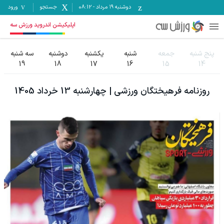
دوشنبه ۱۹ مرداد
-
08:12
جستجو
ورود
اپلیکیشن اندروید ورزش سه
پنج شنبه
جمعه
شنبه
یکشنبه
دوشنبه
سه شنبه
19
18
17
16
15
14
روزنامه
فرهیختگان ورزشی
|
چهارشنبه 13 خرداد 1405