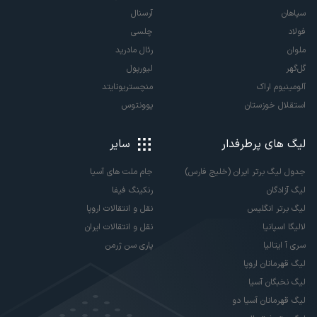
سپاهان
آرسنال
فولاد
چلسی
ملوان
رئال مادرید
گل‌گهر
لیورپول
آلومینیوم اراک
منچستریونایتد
استقلال خوزستان
یوونتوس
لیگ های پرطرفدار
سایر
جدول لیگ برتر ایران (خلیج فارس)
جام ملت های آسیا
لیگ آزادگان
رنکینگ فیفا
لیگ برتر انگلیس
نقل و انتقالات اروپا
لالیگا اسپانیا
نقل و انتقالات ایران
سری آ ایتالیا
پاری سن ژرمن
لیگ قهرمانان اروپا
لیگ نخبگان آسیا
لیگ قهرمانان آسیا دو