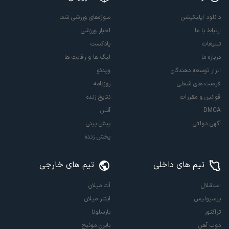
دانلود اپلیکیشن
سوژه‌های ورزشی شما
ارتباط با ما
اخبار ورزشی
تبلیغات
پادکست
درباره ما
لیگ ها و رقابت ها
ابزار توسعه دهندگان
ویدئو
فرصت های شغلی
روزنامه
قوانین و مقررات
نتایج زنده
DMCA
آنتن
آگهی دولتی
پیش بینی
پخش زنده
تیم های داخلی
تیم های خارجی
استقلال
آث میلان
پرسپولیس
اینتر میلان
تراکتور
بارسلونا
ذوب آهن
بایرن مونیخ