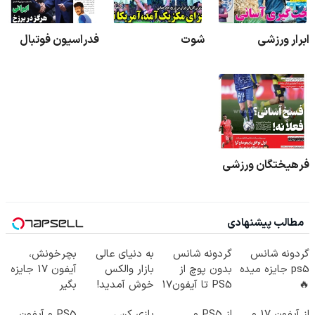
ابرار ورزشی
شوت
فدراسیون فوتبال
فرهیختگان ورزشی
مطالب پیشنهادی
گردونه شانس
گردونه شانس
به دنیای عالی
بچرخونش،
ps5 جایزه میده
بدون پوچ از
بازار والکس
آیفون 17 جایزه
🔥
PS5 تا آیفون17
خوش آمدید!
بگیر
و بیت کوین 🔥
ترید را آغاز
از آیفون 17 و
از PS5 و
بازی کن ،
PS5 و آیفون