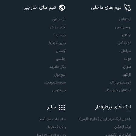
تیم های داخلی
تیم های خارجی
استقلال
آث میلان
پرسپولیس
اینتر میلان
تراکتور
بارسلونا
ذوب آهن
بایرن مونیخ
سپاهان
آرسنال
فولاد
چلسی
ملوان
رئال مادرید
گل‌گهر
لیورپول
آلومینیوم اراک
منچستریونایتد
استقلال خوزستان
یوونتوس
لیگ های پرطرفدار
سایر
جدول لیگ برتر ایران (خلیج فارس)
جام ملت های آسیا
لیگ آزادگان
رنکینگ فیفا
لیگ برتر انگلیس
نقل و انتقالات اروپا