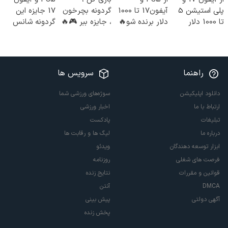
کنید!
پلی استیشن 5
آیفون17 تا 1000
گردونه بچرخون
17 جایزه این
تا 1000 دلار
دلار برنده شو🔥
، جایزه ببر 🎮🔥
گردونه شانس
جایزه ببر
گردونه شانس
😍
😍
بدون پوچ 💥
راهنما
سرویس ها
دانلود اپلیکیشن
سوژه‌های ورزشی شما
ارتباط با ما
اخبار ورزشی
تبلیغات
پادکست
درباره ما
لیگ ها و رقابت ها
ابزار توسعه دهندگان
ویدئو
فرصت های شغلی
روزنامه
قوانین و مقررات
نتایج زنده
DMCA
آنتن
آگهی دولتی
پیش بینی
پخش زنده