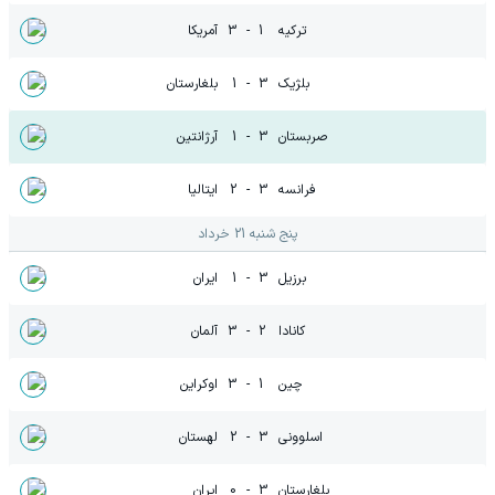
ترکیه
1
-
3
آمریکا
بلژیک
3
-
1
بلغارستان
صربستان
3
-
1
آرژانتین
فرانسه
3
-
2
ایتالیا
پنج شنبه 21 خرداد
برزیل
3
-
1
ایران
کانادا
2
-
3
آلمان
چین
1
-
3
اوکراین
اسلوونی
3
-
2
لهستان
بلغارستان
3
-
0
ایران