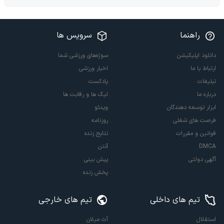
راهنما
سرویس ها
دانلود اپلیکیشن
سوژه‌های ورزشی شما
ارتباط با ما
اخبار ورزشی
تبلیغات
پادکست
درباره ما
لیگ ها و رقابت ها
ابزار توسعه دهندگان
ویدئو
فرصت های شغلی
روزنامه
قوانین و مقررات
نتایج زنده
DMCA
آنتن
آگهی دولتی
پیش بینی
پخش زنده
تیم های داخلی
تیم های خارجی
استقلال
آث میلان