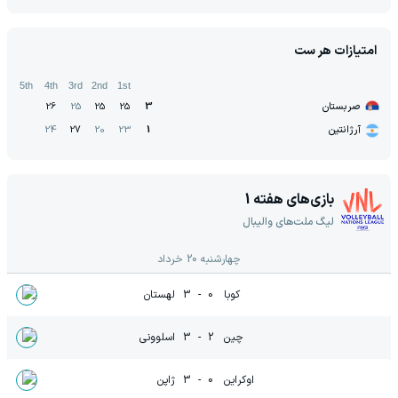
امتیازات هر ست
5th
4th
3rd
2nd
1st
صربستان
3
25
25
25
26
آرژانتین
1
23
20
27
24
بازی‌های هفته
1
لیگ ملت‌های والیبال
چهارشنبه 20 خرداد
کوبا
0
-
3
لهستان
چین
2
-
3
اسلوونی
اوکراین
0
-
3
ژاپن