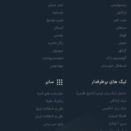
پرسپولیس
اینتر میلان
تراکتور
بارسلونا
ذوب آهن
بایرن مونیخ
سپاهان
آرسنال
فولاد
چلسی
ملوان
رئال مادرید
گل‌گهر
لیورپول
آلومینیوم اراک
منچستریونایتد
استقلال خوزستان
یوونتوس
لیگ های پرطرفدار
سایر
جدول لیگ برتر ایران (خلیج فارس)
جام ملت های آسیا
لیگ آزادگان
رنکینگ فیفا
لیگ برتر انگلیس
نقل و انتقالات اروپا
لالیگا اسپانیا
نقل و انتقالات ایران
سری آ ایتالیا
پاری سن ژرمن