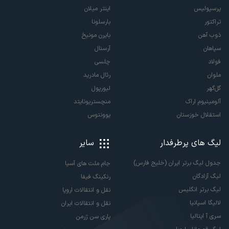
پرسپولیس
اینتر میلان
تراکتور
بارسلونا
ذوب آهن
بایرن مونیخ
سپاهان
آرسنال
فولاد
چلسی
ملوان
رئال مادرید
گل‌گهر
لیورپول
آلومینیوم اراک
منچستریونایتد
استقلال خوزستان
یوونتوس
لیگ های پرطرفدار
سایر
جدول لیگ برتر ایران (خلیج فارس)
جام ملت های آسیا
لیگ آزادگان
رنکینگ فیفا
لیگ برتر انگلیس
نقل و انتقالات اروپا
لالیگا اسپانیا
نقل و انتقالات ایران
سری آ ایتالیا
پاری سن ژرمن