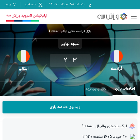
پنجشنبه ۱۵ مرداد
-
18:27
جستجو
ورود
اپلیکیشن اندروید ورزش سه
بازی
فرانسه
مقابل
ایتالیا
- هفته
1
نتیجه نهایی
2
-
3
فرانسه
ایتالیا
اطلاعات بازی
اخبار و ویدیوها
ویدیوی خلاصه بازی
لیگ ملت‌های والیبال
- هفته 1
20 خرداد 1405
ساعت
23:30