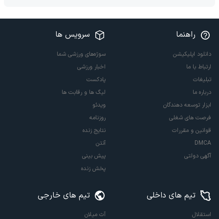
راهنما
سرویس ها
دانلود اپلیکیشن
سوژه‌های ورزشی شما
ارتباط با ما
اخبار ورزشی
تبلیغات
پادکست
درباره ما
لیگ ها و رقابت ها
ابزار توسعه دهندگان
ویدئو
فرصت های شغلی
روزنامه
قوانین و مقررات
نتایج زنده
DMCA
آنتن
آگهی دولتی
پیش بینی
پخش زنده
تیم های داخلی
تیم های خارجی
استقلال
آث میلان