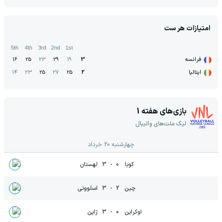
امتیازات هر ست
5th
4th
3rd
2nd
1st
فرانسه
3
19
29
23
25
16
ایتالیا
2
25
27
25
23
14
بازی‌های هفته
1
لیگ ملت‌های والیبال
چهارشنبه 20 خرداد
کوبا
0
-
3
لهستان
چین
2
-
3
اسلوونی
اوکراین
0
-
3
ژاپن