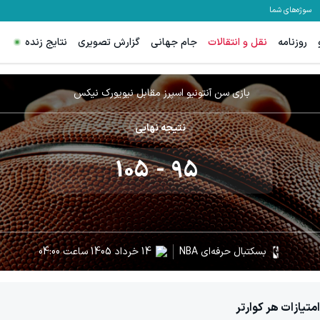
سوژه‌های شما
روزنامه
نقل و انتقالات
جام جهانی
گزارش تصویری
نتایج زنده
بازی
سن آنتونیو اسپرز
مقابل
نیویورک نیکس
نتیجه نهایی
105
-
95
بسکتبال حرفه‌ای NBA
14 خرداد 1405
ساعت
04:00
امتیازات هر کوارتر