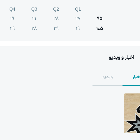
Q4
Q3
Q2
Q1
19
21
28
27
95
29
28
29
19
105
اخبار و ویدیو
خبار
ویدیو