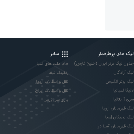
لیگ های پرطرفدار
سایر
جدول لیگ برتر ایران (خلیج فارس)
جام ملت های آسیا
لیگ آزادگان
رنکینگ فیفا
لیگ برتر انگلیس
نقل و انتقالات اروپا
لالیگا اسپانیا
نقل و انتقالات ایران
سری آ ایتالیا
پاری سن ژرمن
لیگ قهرمانان اروپا
لیگ نخبگان آسیا
لیگ قهرمانان آسیا دو