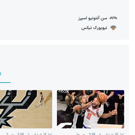
سن آنتونیو اسپرز
نیویورک نیکس
ا
14 خرداد
9.6K
10
12 خرداد
9.6K
2