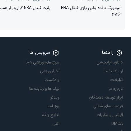
نیویورک برنده اولین بازی فینال NBA
بلیت فینال NBA گران‌تر از همیشه!
2026
راهنما
سرویس ها
دانلود اپلیکیشن
سوژه‌های ورزشی شما
ارتباط با ما
اخبار ورزشی
تبلیغات
پادکست
درباره ما
لیگ ها و رقابت ها
ابزار توسعه دهندگان
ویدئو
فرصت های شغلی
روزنامه
قوانین و مقررات
نتایج زنده
DMCA
آنتن