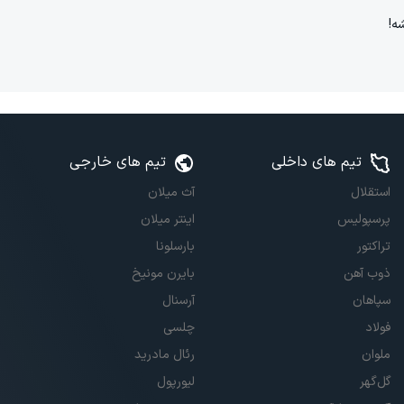
تیم های داخلی
تیم های خارجی
استقلال
آث میلان
پرسپولیس
اینتر میلان
تراکتور
بارسلونا
ذوب آهن
بایرن مونیخ
سپاهان
آرسنال
فولاد
چلسی
ملوان
رئال مادرید
گل‌گهر
لیورپول