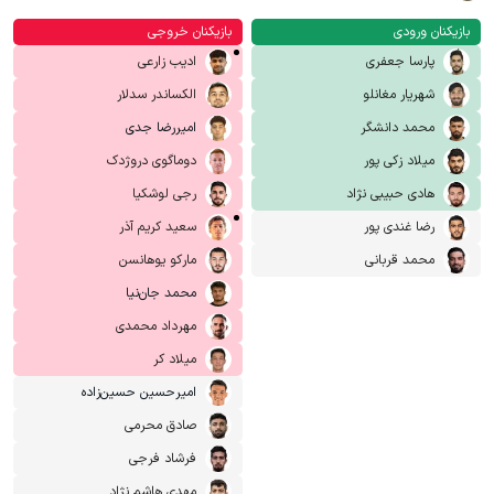
بازیکنان ورودی
بازیکنان خروجی
پارسا جعفری
ادیب زارعی
شهریار مغانلو
الکساندر سدلار
محمد دانشگر
امیررضا جدی
میلاد زکی پور
دوماگوی دروژدک
هادی حبیبی نژاد
رجی لوشکیا
رضا غندی پور
سعید کریم آذر
محمد قربانی
مارکو یوهانسن
محمد جان‌نیا
مهرداد محمدی
میلاد کر
امیرحسین حسین‌زاده
صادق محرمی
فرشاد فرجی
مهدی هاشم نژاد