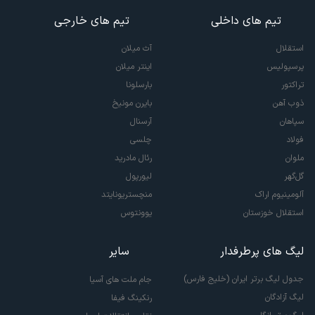
تیم های داخلی
تیم های خارجی
استقلال
آث میلان
پرسپولیس
اینتر میلان
تراکتور
بارسلونا
ذوب آهن
بایرن مونیخ
سپاهان
آرسنال
فولاد
چلسی
ملوان
رئال مادرید
گل‌گهر
لیورپول
آلومینیوم اراک
منچستریونایتد
استقلال خوزستان
یوونتوس
لیگ های پرطرفدار
سایر
جدول لیگ برتر ایران (خلیج فارس)
جام ملت های آسیا
لیگ آزادگان
رنکینگ فیفا