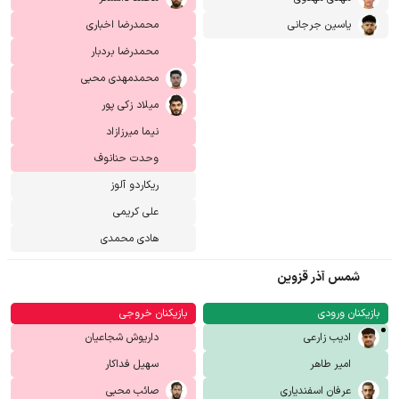
یاسین جرجانی
محمدرضا اخباری
محمدرضا بردبار
محمدمهدی محبی
میلاد زکی پور
نیما میرزازاد
وحدت حنانوف
ریکاردو آلوز
علی کریمی
هادی محمدی
شمس آذر قزوین
بازیکنان ورودی
بازیکنان خروجی
ادیب زارعی
داریوش شجاعیان
امیر طاهر
سهیل فداکار
عرفان اسفندیاری
صائب محبی