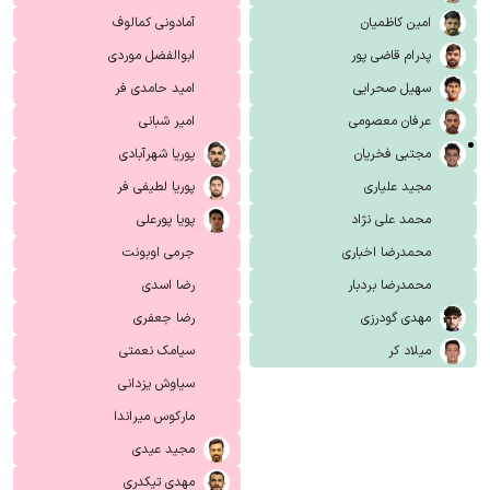
امین کاظمیان
آمادونی کمالوف
پدرام قاضی پور
ابوالفضل موردی
سهیل صحرایی
امید حامدی فر
عرفان معصومی
امیر شبانی
مجتبی فخریان
پوریا شهرآبادی
مجید علیاری
پوریا لطیفی فر
محمد علی نژاد
پویا پورعلی
محمدرضا اخباری
جرمی اوبونت
محمدرضا بردبار
رضا اسدی
مهدی گودرزی
رضا جعفری
میلاد کر
سیامک نعمتی
سیاوش یزدانی
مارکوس میراندا
مجید عیدی
مهدی تیکدری