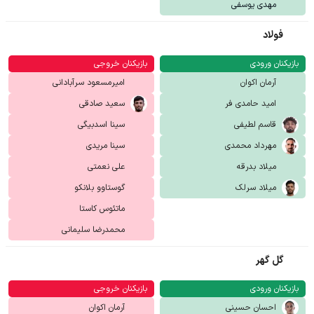
مهدی یوسفی
فولاد
بازیکنان ورودی
بازیکنان خروجی
آرمان اکوان
امیرمسعود سرآبادانی
امید حامدی فر
سعید صادقی
قاسم لطیفی
سینا اسدبیگی
مهرداد محمدی
سینا مریدی
میلاد بدرقه
علی نعمتی
میلاد سرلک
گوستاوو بلانکو
ماتئوس کاستا
محمدرضا سلیمانی
گل گهر
بازیکنان ورودی
بازیکنان خروجی
احسان حسینی
آرمان اکوان