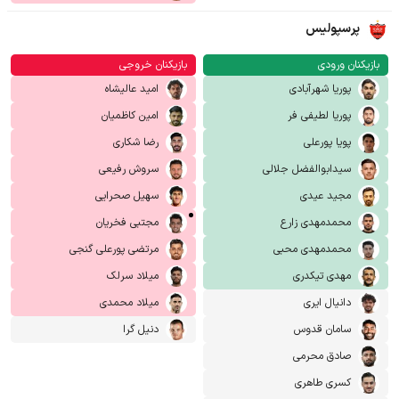
پرسپولیس
بازیکنان ورودی
بازیکنان خروجی
پوریا شهرآبادی
امید عالیشاه
پوریا لطیفی فر
امین کاظمیان
پویا پورعلی
رضا شکاری
سیدابوالفضل جلالی
سروش رفیعی
مجید عیدی
سهیل صحرایی
محمدمهدی زارع
مجتبی فخریان
محمدمهدی محبی
مرتضی پورعلی گنجی
مهدی تیکدری
میلاد سرلک
دانیال ایری
میلاد محمدی
سامان قدوس
دنیل گرا
صادق محرمی
کسری طاهری