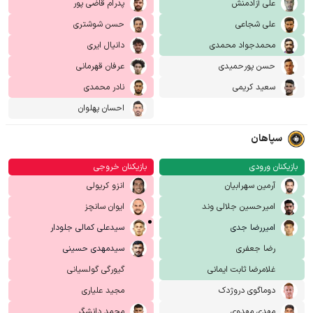
علی آزادمنش
پدرام قاضی پور
علی شجاعی
حسن شوشتری
محمدجواد محمدی
دانیال ایری
حسن پورحمیدی
عرفان قهرمانی
سعید کریمی
نادر محمدی
احسان پهلوان
سپاهان
بازیکنان ورودی
بازیکنان خروجی
آرمین سهرابیان
انزو کریولی
امیرحسین جلالی وند
ایوان سانچز
امیررضا جدی
سیدعلی کمالی جلودار
رضا جعفری
سیدمهدی حسینی
غلامرضا ثابت ایمانی
گیورگی گولسیانی
دوماگوی دروژدک
مجید علیاری
مهدی مهدوی
محمد دانشگر