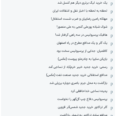
یک خرید لیگ برتری دیگر هم کنسل شد
لحظه به لحظه با اخبار نقل و انتقالات ایران
مهلکه رامین رضاییان و ضرب شست استقلال!
شوک شبانه پورعلی گنجی به علی منصور!
هافبک پرسپولیس در سه راهی گرفتار شد!
یک گلر و یک مدافع مطرح در راه اصفهان
کاظمیان: جدایی از پرسپولیس سخت بود
بازیکن سایپا به چادرملو پیوست (عکس)
رسمی: خرید جدید خیبر خرم‌آباد از نساجی آمد
مدافع استقلالی خرید جدید صنعت نفت (عکس)
بازگشت به محل جرم: باصری دوباره برزیلی شد
پدیده نساجی خداحافظی کرد
پرسپولیس دفاع چپ گل‌گهر را نخواست
گلر تراکتور خرید جدید شمس‌آذر قزوین
مدافع سابق تراکتور به تیمش بازگشت