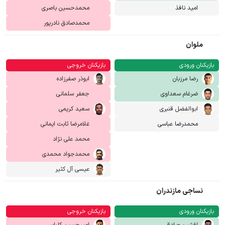
امید نافذ
محمدحسین باصری
محمدصادق نادرپور
ملوان
بازیکنان ورودی
بازیکنان خروجی
رضا مرزبان
ابوذر صفرزاده
ضرغام سعداوی
جعفر سلمانی
ابوالفضل قنبری
سعید کریمی
محمدرضا عباسی
غلامرضا ثابت ایمانی
محمد علی نژاد
محمدجواد محمدی
عیسی آل کثیر
نساجی مازندران
بازیکنان ورودی
بازیکنان خروجی
افشین صادقی
امیرحسین کلباسی