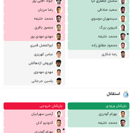
ساسان جعفری کیا
جواد آقایی پور
سعید صادقی
رضا مرزبان
سیدمهران موسوی
محمد خلیفه
شروین بزرگ
منصور باقری
محمد خلیفه
مهدی مهدی پور
محمود مطلق زاده
ابوالفضل قنبری
رضا شکاری
عباس کهریزی
کوروش اژدهاکش
مهدی مهدوی
یاسین جرجانی
استقلال
بازیکنان ورودی
بازیکنان خروجی
بهرام گودرزی
آرمین سهرابیان
محمد خلیفه
آنتونیو آدان
بهرام گودرزی