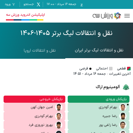
جمعه ۱۶ مرداد
-
17:00
جستجو
ورود
اپلیکیشن اندروید ورزش سه
نقل و انتقالات لیگ برتر 1405-1406
نقل و انتقالات لیگ برتر ایران
نقل و انتقالات اروپا
قطعی
احتمالی
قرضی
آخرین تغییرات :
جمعه 16 مرداد - 14:51
آلومینیوم اراک
بازیکنان ورودی
بازیکنان خروجی
بهرام گودرزی
امین جهان کهن
رضا جبیره
بهرام گودرزی
رضا زلفی پور
بهروز نوروزی فرد