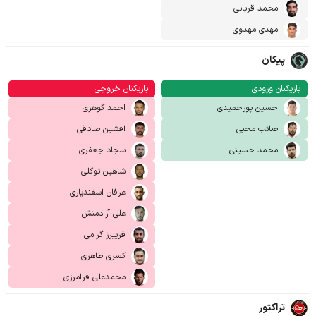
محمد قربانی
مهدی مهدوی
پیکان
بازیکنان ورودی
بازیکنان خروجی
حسین پورحمیدی
احمد گوهری
صائب محبی
افشین صادقی
محمد حسینی
سجاد جعفری
شاهین توکلی
عرفان اسفندیاری
علی آزادمنش
فریبرز گرامی
کسری طاهری
محمدعلی فرامرزی
تراکتور