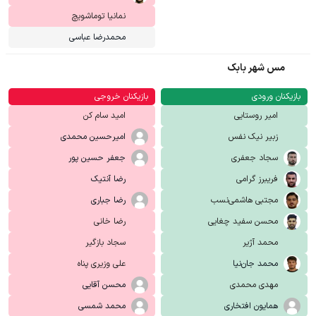
نمانیا توماشویچ
محمدرضا عباسی
مس شهر بابک
بازیکنان ورودی
بازیکنان خروجی
امیر روستایی
امید سام کن
زبیر نیک نفس
امیرحسین محمدی
سجاد جعفری
جعفر حسین پور
فریبرز گرامی
رضا آنتیک
مجتبی هاشمی‌نسب
رضا جباری
محسن سفید چغایی
رضا خانی
محمد آژیر
سجاد بازگیر
محمد جان‌نیا
علی وزیری پناه
مهدی محمدی
محسن آقایی
همایون افتخاری
محمد شمسی