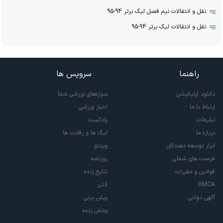
نقل و انتقالات نیم فصل لیگ برتر 94-95
نقل و انتقالات لیگ برتر 94-95
راهنما
سرویس ها
دانلود اپلیکیشن
سوژه‌های ورزشی شما
ارتباط با ما
اخبار ورزشی
تبلیغات
پادکست
درباره ما
لیگ ها و رقابت ها
ابزار توسعه دهندگان
ویدئو
فرصت های شغلی
روزنامه
قوانین و مقررات
نتایج زنده
DMCA
آنتن
آگهی دولتی
پیش بینی
پخش زنده