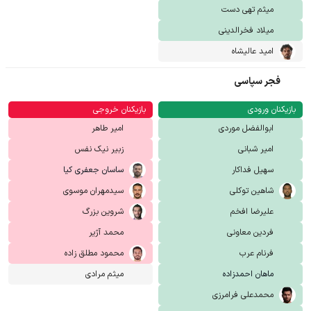
میثم تهی دست
میلاد فخرالدینی
امید عالیشاه
فجر سپاسی
بازیکنان ورودی
بازیکنان خروجی
ابوالفضل موردی
امیر طاهر
امیر شبانی
زبیر نیک نفس
سهیل فداکار
ساسان جعفری کیا
شاهین توکلی
سیدمهران موسوی
علیرضا افخم
شروین بزرگ
فردین معاونی
محمد آژیر
فرنام عرب
محمود مطلق زاده
ماهان احمدزاده
میثم مرادی
محمدعلی فرامرزی