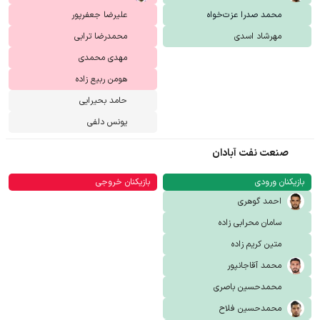
محمد صدرا عزت‌خواه
علیرضا جعفرپور
مهرشاد اسدی
محمدرضا ترابی
مهدی محمدی
هومن ربیع زاده
حامد بحیرایی
یونس دلفی
صنعت نفت آبادان
بازیکنان ورودی
بازیکنان خروجی
احمد گوهری
سامان محرابی زاده
متین کریم زاده
محمد آقاجانپور
محمدحسین باصری
محمدحسین فلاح