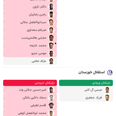
داکنز نازون
رامین رضاییان
سیدابوالفضل جلالی
ضرغام سعداوی
مجتبی هاشمی‌نسب
محمد خلیفه
موسی جنپو
عارف غلامی
استقلال خوزستان
بازیکنان ورودی
بازیکنان خروجی
عیسی آل کثیر
امیرحسین جلالی وند
فرزاد جعفری
سجاد دانایی باغکی
قاسم لطیفی
محمد ابوالفضل کوهی