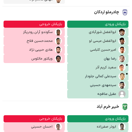
چادرملو اردکان
بازیکنان ورودی
بازیکنان خروجی
ابوالفضل شورآبادی
سگوندو آرلن رودریگز
ابوالفضل عیسی لو
محمدحسین فلاح
امیرحسین کلباسی
هادی حبیبی نژاد
رضا بهان
ویکتور ماتئوس
سعید کریم آذر
سیدعلی کمالی جلودار
سیدمهدی حسینی
عقیل عنافچه
خیبر خرم آباد
بازیکنان ورودی
بازیکنان خروجی
ابوذر صفرزاده
احسان حسینی