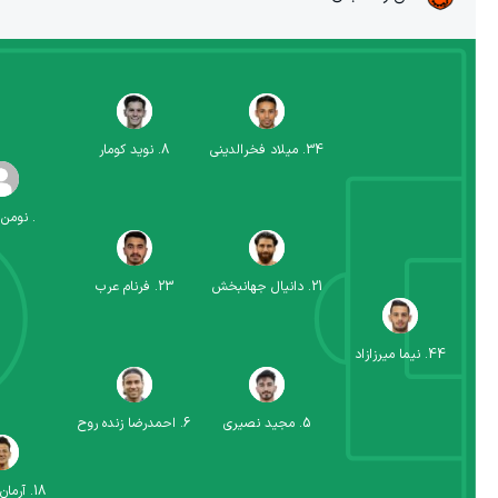
34
.
میلاد فخرالدینی
8
.
نوید کومار
.
نومن 
21
.
دانیال جهانبخش
23
.
فرنام عرب
44
.
نیما میرزازاد
5
.
مجید نصیری
6
.
احمدرضا زنده روح
18
.
آرمان