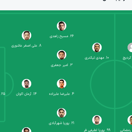
26
.
مسیح زاهدی
8
.
علی اصغر عاشوری
کردیچ
10
.
مهدی تیکدری
3
.
امیر جعفری
4
.
علیرضا علیزاده
14
.
آرمان اکوان
25
.
21
.
پوریا شهرآبادی
 رمضانی
99
.
پوریا لطیفی فر