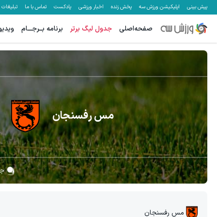
پیش بینی
اپلیکیشن ورزش سه
پخش زنده
اخبار ورزشی
پادکست
تماس با ما
تبلیغات
صفحه‌اصلی
جدول لیگ برتر
برنامه بــرجـــام
ویدیو
مس رفسنجان
جا
مس رفسنجان