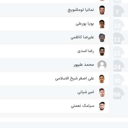
نمانیا توماشویچ
7
پویا پورعلی
10
علیرضا کاظمی
11
رضا اسدی
22
محمد علیپور
24
علی اصغر شیخ الاسلامی
30
امیر شبانی
66
سیامک نعمتی