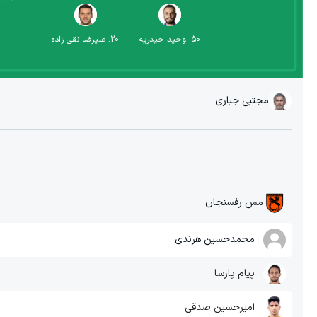
50
.
وحید حیدریه
20
.
علیرضا نقی زاده
مجتبی جباری
مس رفسنجان
محمدحسین هرندی
پیام پارسا
امیرحسین صدقی