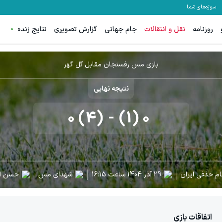
سوژه‌های شما
روزنامه
نقل و انتقالات
جام جهانی
گزارش تصویری
نتایج زنده
بازی مس رفسنجان مقابل گل گهر
نتیجه نهایی
0 (4)
-
0 (1)
م حذفی ایران
29 آذر 1404
ساعت
16:15
شهدای مس
حسن ا
اتفاقات بازی