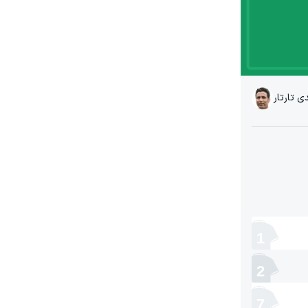
ی تارتار
1
2
7