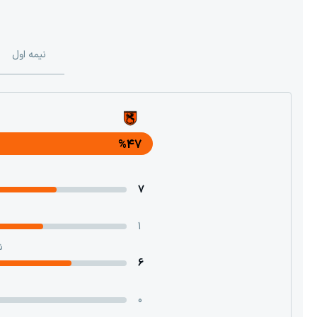
نیمه اول
%47
7
1
ش
6
0