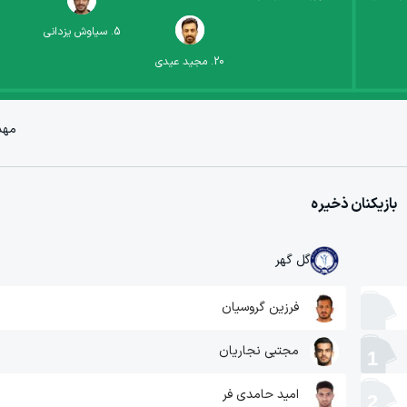
5
.
سیاوش یزدانی
20
.
مجید عیدی
مهد
بازیکنان ذخیره
گل گهر
فرزین گروسیان
مجتبی نجاریان
1
امید حامدی فر
2