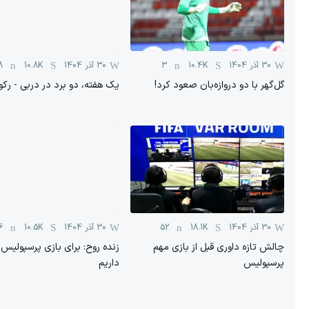
30 آذر 1404
10.4K
3
30 آذر 1404
10.8K
8
گل‌گهر با دو دروازه‌بان صعود کرد!
یک هفته، دو برد در دربی - رکو
30 آذر 1404
18.1K
52
30 آذر 1404
10.5K
6
چالش تازه داوری قبل از بازی مهم
زنده روح: برای بازی پرسپولیس 
پرسپولیس
داریم