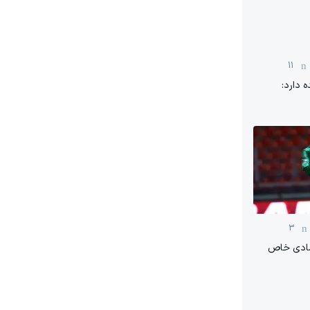
11
 دارد:
3
شادی خاص