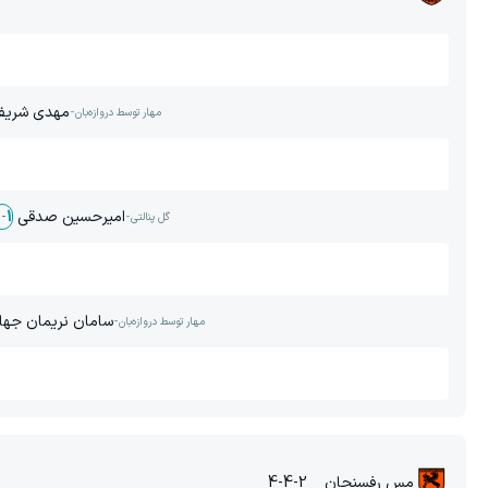
-
مهدی شریف
مهار توسط دروازه‌بان
-
امیرحسین صدقی
2
-
1
گل پنالتی
-
سامان نریمان جها
مهار توسط دروازه‌بان
مس رفسنجان
4-4-2