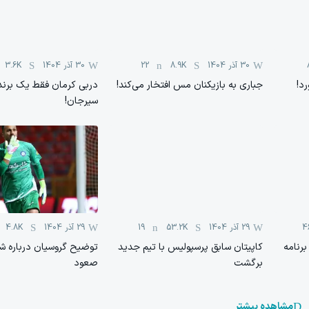
30 آذر 1404
8.9K
22
30 آذر 1404
3.6K
رد!
جباری به بازیکنان مس افتخار می‌کند!
دربی کرمان فقط یک برنده
سیرجان!
4
29 آذر 1404
53.2K
19
29 آذر 1404
4.8K
برنامه
کاپیتان سابق پرسپولیس با تیم جدید
توضیح گروسیان درباره 
برگشت
صعود
مشاهده بیشتر