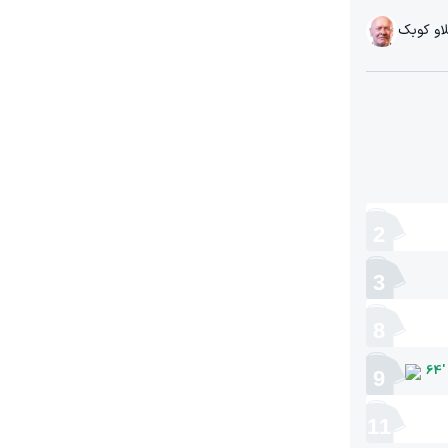
او کوبک
2
3
8
64
'
9
11