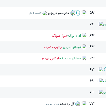
59'
لادیسلاو کریجی
-
1
-
0
ولادیمیر کوفال
ن
62'
64'
آدام لوژک
-
پاول سولک
64'
‫توماش خوری
-
پاتریک شیک
64'
‫میخال سادیلک
-
لوکاس پرو وود
67'
1
گ
69'
و
69'
77'
گل رد شده
-
توماس سوچک