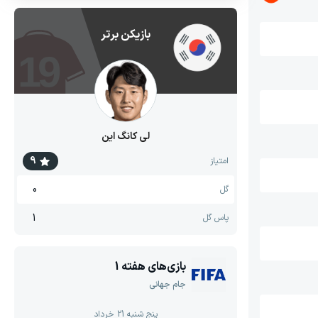
بازیکن برتر
19
لی کانگ این
9
امتیاز
0
گل
1
پاس گل
بازی‌های هفته
1
جام جهانی
پنج شنبه 21 خرداد