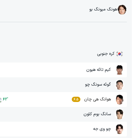
هونگ میونگ بو
کره جنوبی
کیم تائه هیون
گوئه سونگ چو
هوانگ هی چان
62
'
6.5
سانگ بوم کئون
چو وی جه