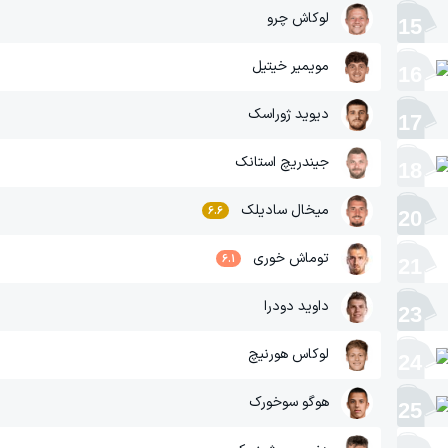
لوکاش چرو
15
‫مویمیر خیتیل
16
دیوید ژوراسک
17
جیندریچ استانک
18
‫میخال سادیلک
6.6
20
‫توماش خوری
6.1
21
داوید دودرا
23
لوکاس هورنیچ
24
‫هوگو سوخورک
25