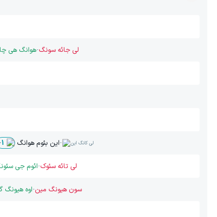
لی جائه سونگ
-
هوانگ هی چا
-
این بئوم هوانگ
-
1
لی کانگ این
لی تائه سئوک
-
ائوم جی سئون
سون هیونگ مین
-
اوه هیونگ گی