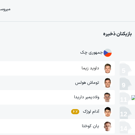
میروسل
بازیکنان ذخیره
جمهوری چک
داوید زیما
5
توماش هولس
9
ولادیمیر داریدا
11
آدام لوژک
6.7
12
‫یان کوختا
14