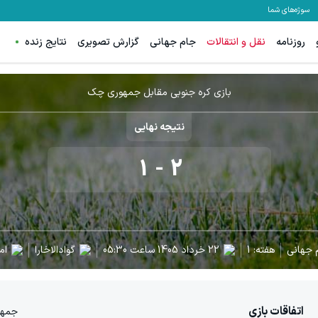
سوژه‌های شما
روزنامه
نقل و انتقالات
جام جهانی
گزارش تصویری
نتایج زنده
بازی کره جنوبی مقابل جمهوری چک
نتیجه نهایی
1
-
2
 جهانی
هفته:
1
22 خرداد 1405
ساعت
05:30
گوادالاخارا
ام
اتفاقات بازی
جمه