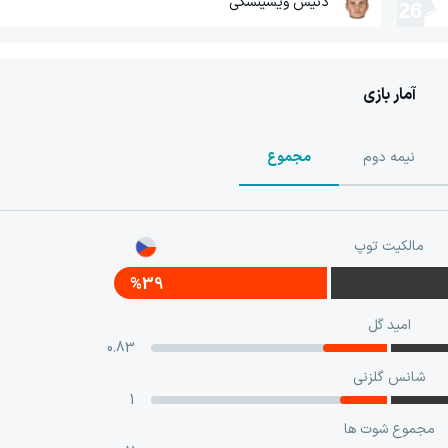
دنیس ویشینسکی
26
آمار بازی
نیمه دوم
مجموع
مالکیت توپ
%39
امید گل
0.83
شانس گلزنی
1
مجموع شوت ها