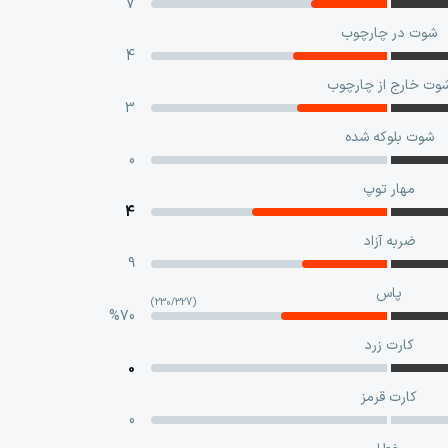
7
شوت در چارچوب
4
وت خارج از چارچوب
3
شوت بلوکه‌ شده
0
مهار توپ
4
ضربه آزاد
9
پاس
(230/327)
%70
کارت زرد
0
کارت قرمز
0