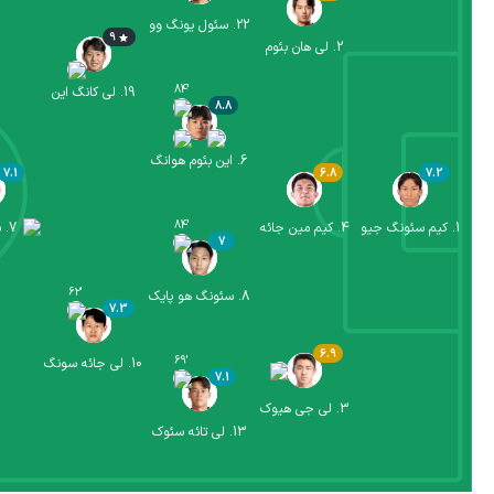
22
.
سئول یونگ وو
9
2
.
لی هان بئوم
84
'
19
.
لی کانگ این
8.8
6
.
این بئوم هوانگ
7.1
6.8
7.2
84
'
1
.
کیم سئونگ جیو
4
.
کیم مین جائه
7
.
س
7
62
'
8
.
سئونگ هو پایک
7.3
6.9
69
'
10
.
لی جائه سونگ
7.1
3
.
لی جی هیوک
13
.
لی تائه سئوک