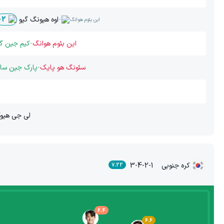
-
اوه هیونگ گیو
-
2
این بئوم هوانگ
این بئوم هوانگ
-
کیم جین گی
سئونگ هو پایک
-
پارک جین سا
لی جی هیو
کره جنوبی
3-4-2-1
7.22
6.4
6.6