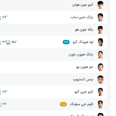
کیم مون هوان
پارک جین ساب
84
'
بائه جون هو
اوه هیونگ گیو
69
'
80
'
7.6
یانگ هیون جون
جو هیون وو
ینس کستروپ
کیم جین گیو
84
'
ائوم جی سئونگ
69
'
6.8