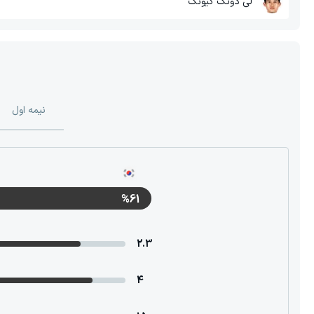
لی دونگ گیونگ
نیمه اول
%61
2.3
4