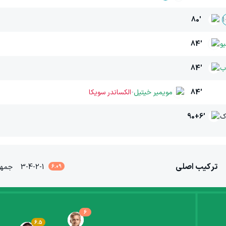
80'
1
و
84'
ب
84'
84'
‫مویمیر خیتیل
-
الکساندر سویکا
ک
90+6'
ترکیب اصلی
3-4-2-1
جمه
6.09
6
6.5