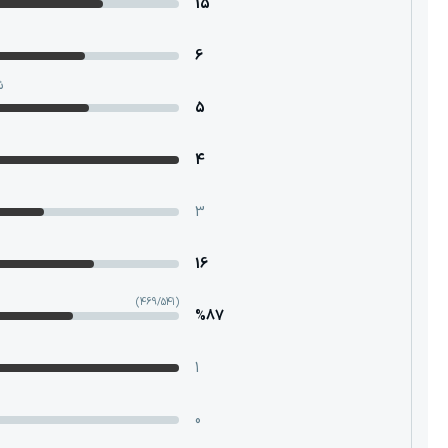
15
6
ش
5
4
3
16
(469/541)
%87
1
0