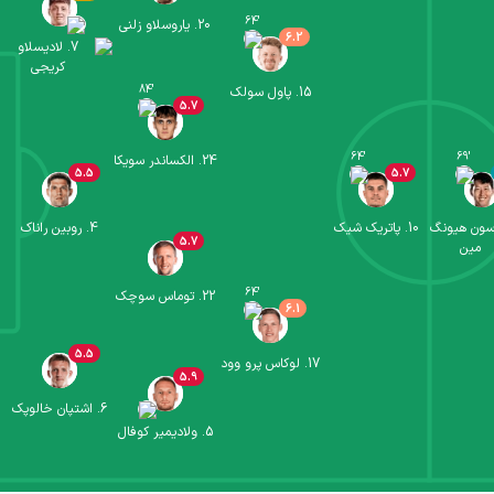
64
'
20
.
یاروسلاو زلنی
6.2
7
.
لادیسلاو
کریجی
84
'
15
.
پاول سولک
5.7
64
'
69
'
24
.
الکساندر سویکا
5.5
5.7
ون هیونگ
10
.
پاتریک شیک
4
.
روبین راناک
5.7
مین
64
'
22
.
توماس سوچک
6.1
5.5
17
.
لوکاس پرو وود
5.9
6
.
‫اشتپان خالوپک
5
.
ولادیمیر کوفال