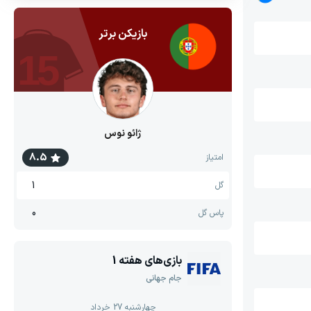
بازیکن برتر
15
ژائو نوس
8.5
امتیاز
1
گل
0
پاس گل
بازی‌های هفته
1
جام جهانی
چهارشنبه 27 خرداد