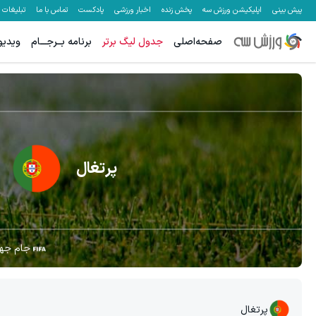
پیش بینی
اپلیکیشن ورزش سه
پخش زنده
اخبار ورزشی
پادکست
تماس با ما
تبلیغات
صفحه‌اصلی
جدول لیگ برتر
برنامه بــرجـــام
ویدیو
پرتغال
جام جها
پرتغال