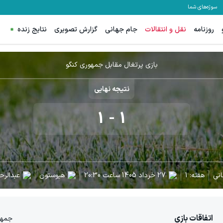
سوژه‌های شما
روزنامه
نقل و انتقالات
جام جهانی
گزارش تصویری
نتایج زنده
بازی پرتغال مقابل جمهوری کنگو
نتیجه نهایی
1
-
1
نی
هفته:
1
27 خرداد 1405
ساعت
20:30
هیوستون
عبدالرح
اتفاقات بازی
جمهو