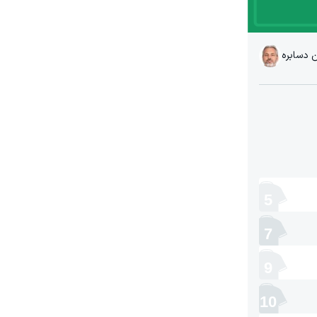
 دسابره
5
7
9
10