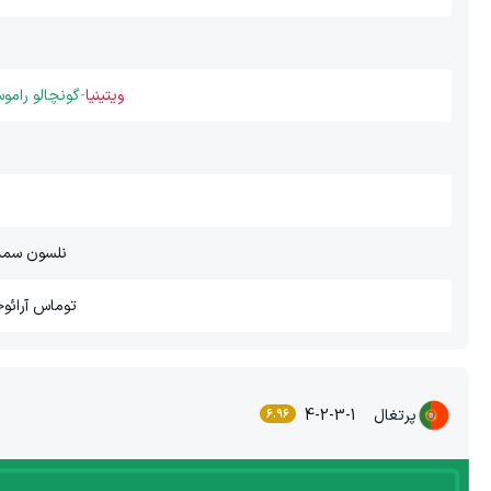
ویتینیا
-
گونچالو رامو
نلسون سمد
توماس آرائوخ
پرتغال
4-2-3-1
6.96