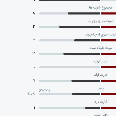
1
مجموع شوت ها
8
شوت در چارچوب
2
وت خارج از چارچوب
3
شوت بلوکه‌ شده
3
مهار توپ
0
ضربه آزاد
9
پاس
(195/249)
%78
کارت زرد
1
کارت قرمز