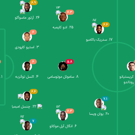
6.9
74
'
6.3
26
.
آرتور ماسوآکو
85
'
6.6
25
.
ادو کایمبه
6
17
.
سدریک باکامبو
3
.
استیو کاپودی
6
5.8
کریستیانو
8
.
ساموئل موتوسامی
4
.
اکسل توآنزبه
1
.
رونالدو
6.6
7.1
22
.
چنسل امبمبا
57
'
6.3
20
.
یوان ویسا
85
'
7
6
.
انگال آیل موکائو