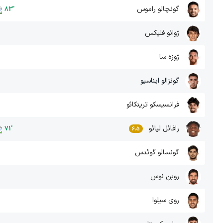
گونچالو راموس
83
'
ژوائو فلیکس
ژوزه سا
گونزالو ایناسیو
فرانسیسکو ترینکائو
رافائل لیائو
71
'
6.5
گونسالو گوئدس
روبن نوس
روی سیلوا