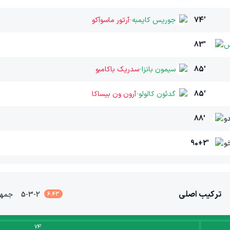
74'
جوریس کایمبه
-
آرتور ماسوآکو
س
83'
85'
سیمون بانزا
-
سدریک باکامبو
85'
گدئون کالولو
-
آرون ون بیساکا
و
88'
و
90+2'
ترکیب اصلی
5-3-2
جمهو
6.43
74
'