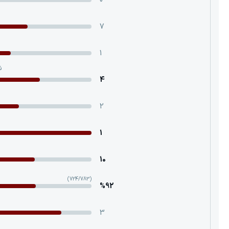
0
7
1
ش
4
2
1
10
(724/783)
%92
3