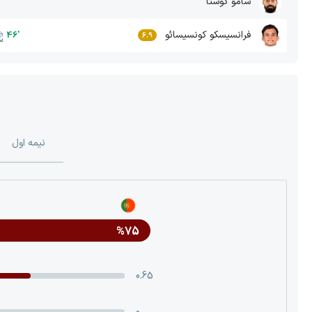
سامو کوستا
فرانسیسکو کونسیسائو
46
'
6.9
نیمه اول
%75
0.65