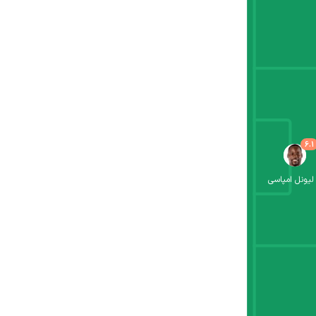
6.1
لیونل امپاسی