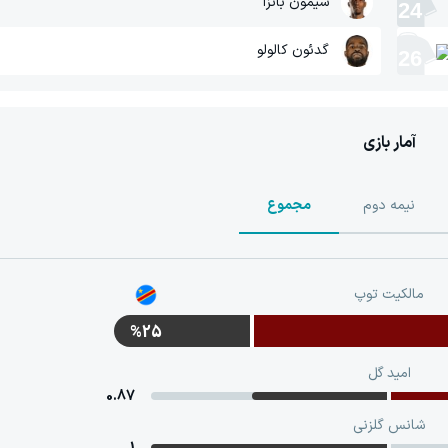
سیمون بانزا
24
گدئون کالولو
26
آمار بازی
نیمه دوم
مجموع
مالکیت توپ
%25
امید گل
0.87
شانس گلزنی