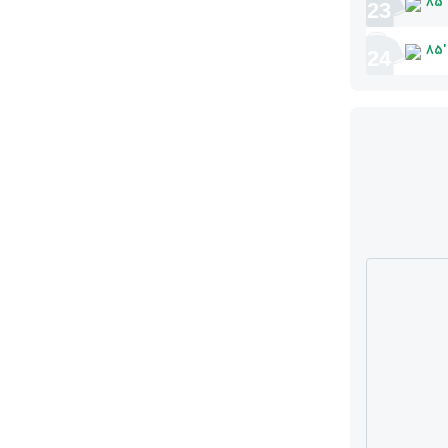
85
'
23
85
'
24