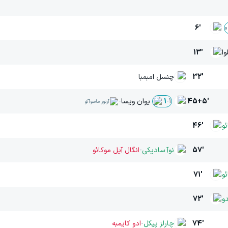
6'
0
وا
13'
32'
چنسل امبمبا
45+5'
یوان ویسا
-
1
-
1
آرتور ماسوآکو
و
46'
57'
نوآ سادیکی
-
انگال آیل موکائو
ئو
71'
و
72'
74'
چارلز پیکل
-
ادو کایمبه