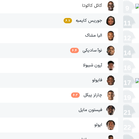
گائل کاکوتا
9
جوریس کایمبه
6.7
11
الیا مشاک
12
نوآ سادیکی
6.4
14
آرون شیبولا
16
فایولو
17
چارلز پیکل
6.2
19
فیستون مایل
21
اپولو
22