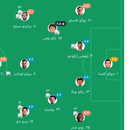
6.3
46
'
6.1
20
.
ژوآئو کانسلو
8.5
10
.
برناردو سیلوا
15
.
ژائو نوس
7.4
4
.
توماس آرائوخو
6.4
7.8
6.5
1
.
دیوگو کاستا
8
.
برونو فرناندز
7
.
7.8
83
'
13
.
رناتو ویگا
7.3
71
'
7.2
72
'
23
.
ویتینیا
6.3
18
.
پدرو نتو
25
.
نونو مندز