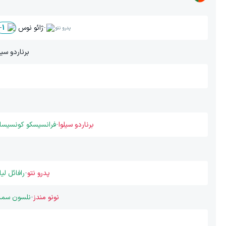
-
ژائو نوس
-
1
پدرو نتو
برناردو سیل
برناردو سیلوا
-
فرانسیسکو کونسیسائ
پدرو نتو
-
رافائل لیا
نونو مندز
-
نلسون سمد