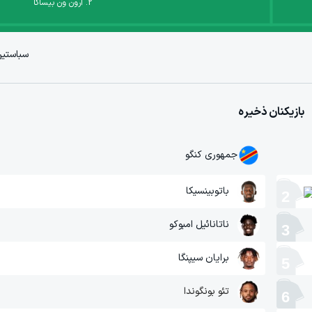
2
.
آرون ون بیساکا
سباستین
بازیکنان ذخیره
جمهوری کنگو
باتوبینسیکا
2
ناتانائیل امبوکو
3
برایان سیپنگا
5
تئو بونگوندا
6