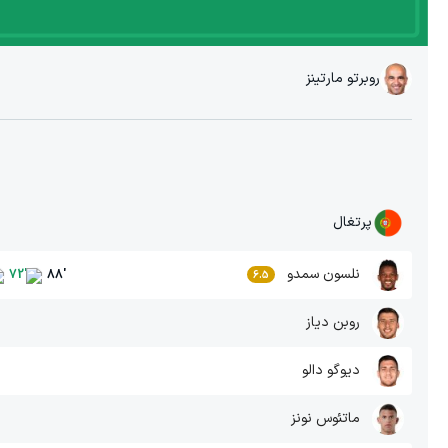
روبرتو مارتینز
پرتغال
نلسون سمدو
72
'
88
'
6.5
روبن دیاز
دیوگو دالو
ماتئوس نونز