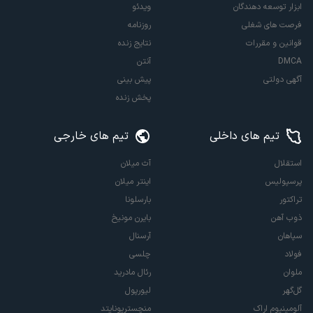
ابزار توسعه دهندگان
ویدئو
فرصت های شغلی
روزنامه
قوانین و مقررات
نتایج زنده
DMCA
آنتن
آگهی دولتی
پیش بینی
پخش زنده
تیم های داخلی
تیم های خارجی
استقلال
آث میلان
پرسپولیس
اینتر میلان
تراکتور
بارسلونا
ذوب آهن
بایرن مونیخ
سپاهان
آرسنال
فولاد
چلسی
ملوان
رئال مادرید
گل‌گهر
لیورپول
آلومینیوم اراک
منچستریونایتد