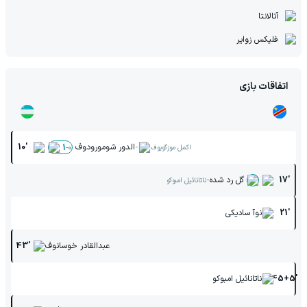
آتالانتا
فلیکس زوایر
اتفاقات بازی
-
الدور شومورودوف
10'
1
-
0
اکمل موزگویوف
-
17'
گل رد شده
ناتانائیل امبوکو
21'
نوآ سادیکی
عبدالقادر خوسانوف
43'
45+5'
ناتانائیل امبوکو