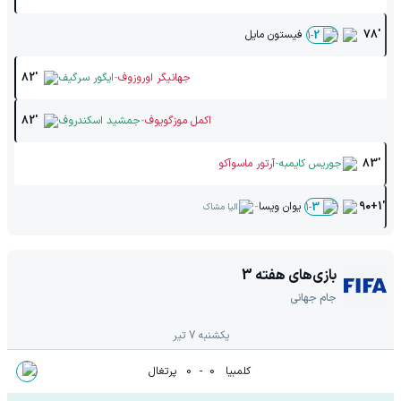
78'
فیستون مایل
1
-
2
-
جهانیگر اوروزوف
ایگور سرگیف
82'
-
اکمل موزگویوف
جمشید اسکندروف
82'
-
83'
جوریس کایمبه
آرتور ماسوآکو
-
90+1'
یوان ویسا
1
-
3
الیا مشاک
بازی‌های هفته
3
جام جهانی
یکشنبه 7 تیر
کلمبیا
0
-
0
پرتغال