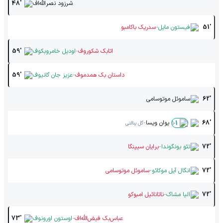
شرزود نصرالله‌اف
48'
-
51'
فیستون مایل
سدریک باکامبو
-
اتابک شکوروف
اودیل خامروبکوف
59'
-
داستان بک همدموف
عزیز جان گانیوف
59'
62'
ساموئل موتوسامی
-
68'
یوان ویسا
1
-
1
گل پنالتی
-
72'
تئو بونگوندا
برایان سیپنگا
-
72'
انگال آیل موکائو
ساموئل موتوسامی
-
72'
الیا مشاک
ناتانائیل امبوکو
-
عباس‌بک فیض‌الله‌اف
اوستون اورونوف
73'