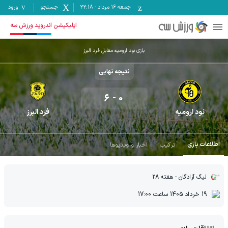
جمعه ۱۶ مرداد
-
22:18
جستجو
ورود
اپلیکیشن اندروید ورزش سه
بازی نود ارومیه مقابل فرد البرز
نتیجه نهایی
6
-
0
نود ارومیه
فرد البرز
اطلاعات بازی
ترکیب
اخبار و ویدیوها
لیگ آزادگان
- هفته 28
19 خرداد 1405
ساعت
17:00