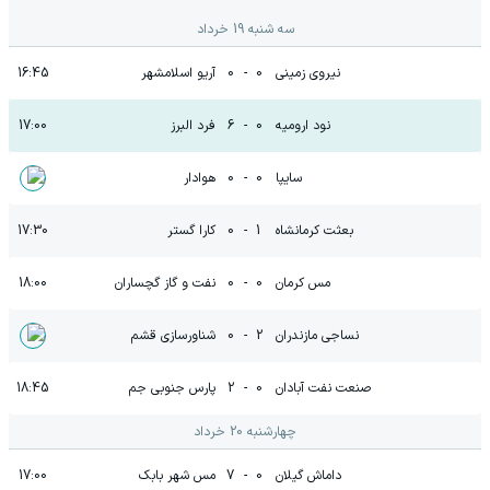
سه شنبه 19 خرداد
نیروی زمینی
0
-
0
آریو اسلامشهر
16:45
نود ارومیه
0
-
6
فرد البرز
17:00
سایپا
0
-
0
هوادار
بعثت کرمانشاه
1
-
0
کارا گستر
17:30
مس کرمان
0
-
0
نفت و گاز گچساران
18:00
نساجی مازندران
2
-
0
شناورسازی قشم
صنعت نفت آبادان
0
-
2
پارس جنوبی جم
18:45
چهارشنبه 20 خرداد
داماش گیلان
0
-
7
مس شهر بابک
17:00