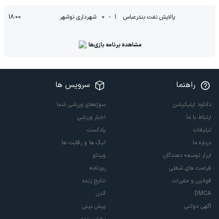
پالایش نفت بندرعباس
1
-
0
شهرداری نوشهر
18:00
مشاهده برنامه بازی‌ها
راهنما
سرویس ها
دانلود اپلیکیشن
سوژه‌های ورزشی شما
ارتباط با ما
اخبار ورزشی
تبلیغات
پادکست
درباره ما
لیگ ها و رقابت ها
ابزار توسعه دهندگان
ویدئو
فرصت های شغلی
روزنامه
قوانین و مقررات
نتایج زنده
DMCA
آنتن
آگهی دولتی
پیش بینی
پخش زنده