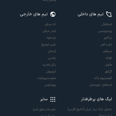
تیم های داخلی
تیم های خارجی
استقلال
آث میلان
پرسپولیس
اینتر میلان
تراکتور
بارسلونا
ذوب آهن
بایرن مونیخ
سپاهان
آرسنال
فولاد
چلسی
ملوان
رئال مادرید
گل‌گهر
لیورپول
آلومینیوم اراک
منچستریونایتد
استقلال خوزستان
یوونتوس
لیگ های پرطرفدار
سایر
جدول لیگ برتر ایران (خلیج فارس)
جام ملت های آسیا