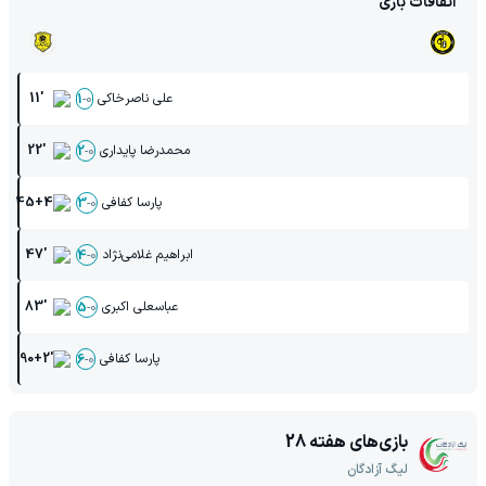
اتفاقات بازی
علی ناصرخاکی
11'
1
-
0
محمدرضا پایداری
22'
2
-
0
پارسا کفافی
45+4'
3
-
0
ابراهیم غلامی‌نژاد
47'
4
-
0
عباسعلی اکبری
83'
5
-
0
پارسا کفافی
90+2'
6
-
0
بازی‌های هفته
28
لیگ آزادگان