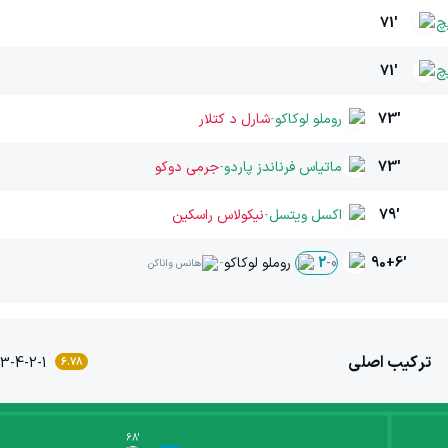
چ
71'
یچ
71'
73'
روملو لوکاکو
-
شارل د کتلار
73'
ماتیاس فرناندز پاردو
-
جرمی دوکو
79'
اکسل ویتسل
-
نیکولاس راسکین
90+6'
روملو لوکاکو
-
2
-
0
هانس واناکن
ترکیب اصلی
3-4-2-1
6.78
68
'