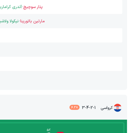
پتار سوچیچ
-
آندری کراماری
مارتین باتورینا
-
نیکولا ولاش
کرواسی
3-4-2-1
6.28
58
'