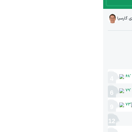
 گارسیا
68
'
4
79
'
6
73
'
9
12