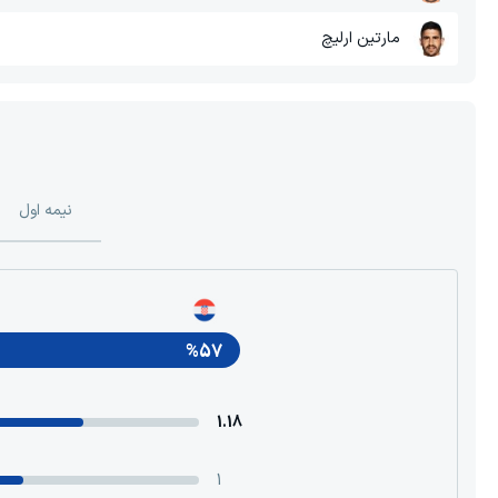
مارتین ارلیچ
نیمه اول
%57
1.18
1