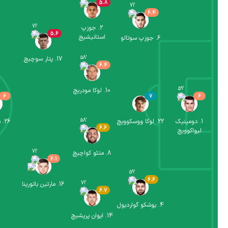
5.8
71
'
6.4
71
'
2
.
جوزپ
5.6
استانیشیچ
6
.
جوزپ سوتالو
58
'
17
.
پتار سوچیچ
6.4
59
'
10
.
لوکا مودریچ
6
7
6
58
'
1
.
دومینیک
22
.
لوکا ووسکوویچ
26
.
پ
6.6
لیواکوویچ
71
'
8
.
متئو کواچیچ
6.1
59
'
6.6
71
'
16
.
مارتین باتورینا
6.7
4
.
یوشکو گواردیول
14
.
ایوان پریشیچ