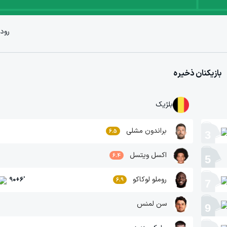
رودی
بازیکنان ذخیره
بلژیک
براندون مشلی
6.5
3
اکسل ویتسل
6.4
5
روملو لوکاکو
90+6
'
6.9
7
سن لمنس
9