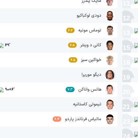
مایک پندرز
11
دودی لوکباکیو
12
توماس مونیه
6.6
13
کانی د وینتر
69
'
6.5
15
خواکین سیز
6.5
18
دیگو موریرا
19
هانس واناکن
90+6
'
7.3
20
تیموتی کاستانیه
21
ماتیاس فرناندز پاردو
6.4
23
24