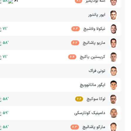
آنته بودیمیر
58
'
62
'
6.1
ایور پاندور
نیکولا ولاشیچ
71
'
6.3
ماریو پاشالیچ
58
'
6.2
کریستین یاکیچ
71
'
6.4
تونی فراک
ایگور ماتانوویچ
لوکا سوکیچ
58
'
6.6
دامینیک کوتارسکی
59
'
مارکو پاشالیچ
58
'
6.3