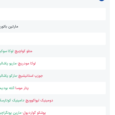
مارتین باتوری
متئو کواچیچ
-
لوکا سوکی
لوکا مودریچ
-
ماریو پاشال
جوزپ استانیشیچ
-
مارکو پاشال
پتار موسا
-
آنته بودیم
دومینیک لیواکوویچ
-
دامینیک کوتارسک
یوشکو گواردیول
-
مارین پونگراچی