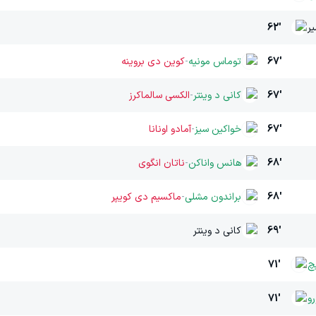
یر
62'
67'
توماس مونیه
-
کوین دی بروینه
67'
کانی د وینتر
-
الکسی سالماکرز
67'
خواکین سیز
-
آمادو اونانا
68'
هانس واناکن
-
ناتان انگوی
68'
براندون مشلی
-
ماکسیم دی کویپر
69'
کانی د وینتر
چ
71'
رو
71'