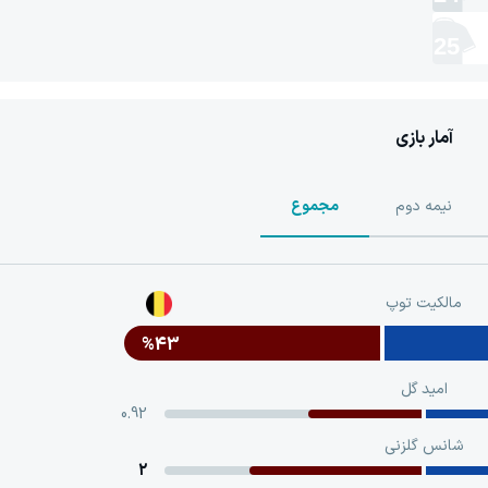
25
آمار بازی
نیمه دوم
مجموع
مالکیت توپ
%43
امید گل
0.92
شانس گلزنی
2