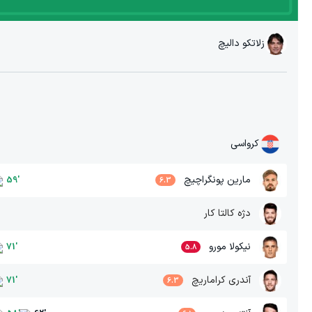
زلاتکو دالیچ
کرواسی
مارین پونگراچیچ
59
'
6.3
دژه کالتا کار
نیکولا مورو
71
'
5.8
آندری کراماریچ
71
'
6.3