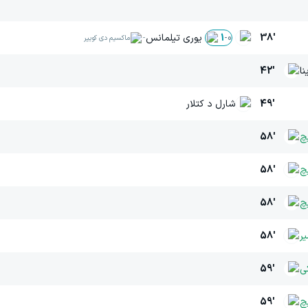
38'
یوری تیلمانس
-
1
-
0
ماکسیم دی کویپر
نا
42'
49'
شارل د کتلار
چ
58'
یچ
58'
یچ
58'
یر
58'
ی
59'
چ
59'