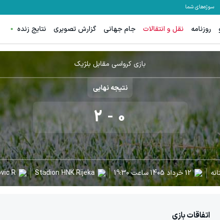
سوژه‌های شما
روزنامه
نقل و انتقالات
جام جهانی
گزارش تصویری
نتایج زنده
بازی کرواسی مقابل بلژیک
نتیجه نهایی
2
-
0
نه
12 خرداد 1405
ساعت
19:30
Stadion HNK Rijeka
ic R.
اتفاقات بازی