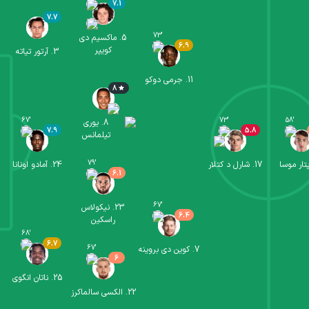
7.1
7.7
73
'
5
.
ماکسیم دی
6.9
کویپر
3
.
آرتور تیاته
11
.
جرمی دوکو
8
67
'
73
'
58
'
8
.
یوری
7.9
5.8
تیلمانس
79
'
تار موسا
17
.
شارل د کتلار
24
.
آمادو اونانا
6.1
67
'
23
.
نیکولاس
6.4
راسکین
68
'
6.7
67
'
7
.
کوین دی بروینه
6
25
.
ناتان انگوی
22
.
الکسی سالماکرز