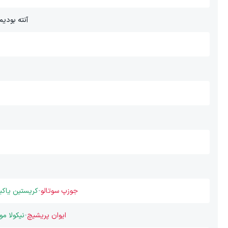
آنته بودیم
جوزپ سوتالو
-
کریستین یاکی
ایوان پریشیچ
-
نیکولا مو