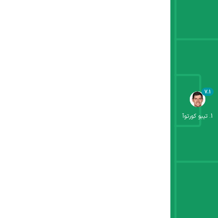
7.1
1
.
تیبو کورتوآ