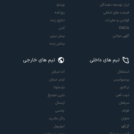
ابزار توسعه دهندگان
ویدئو
فرصت های شغلی
روزنامه
قوانین و مقررات
نتایج زنده
DMCA
آنتن
آگهی دولتی
پیش بینی
پخش زنده
تیم های داخلی
تیم های خارجی
استقلال
آث میلان
پرسپولیس
اینتر میلان
تراکتور
بارسلونا
ذوب آهن
بایرن مونیخ
سپاهان
آرسنال
فولاد
چلسی
ملوان
رئال مادرید
گل‌گهر
لیورپول