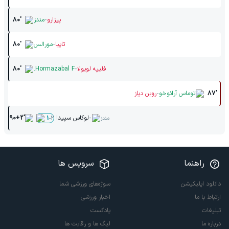
-
پیزارو
مندز
80'
-
تاپیا
مورالس
80'
-
فلیپه لویولا
Hormazabal F.
80'
-
87'
توماس آرائوخو
روبن دیاز
-
لوکاس سپیدا
90+2'
1
-
2
مندز
راهنما
سرویس ها
دانلود اپلیکیشن
سوژه‌های ورزشی شما
ارتباط با ما
اخبار ورزشی
تبلیغات
پادکست
درباره ما
لیگ ها و رقابت ها