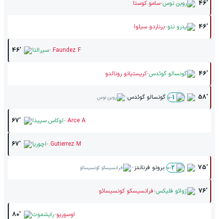
-
46'
روبن نوس
سامو کوستا
-
46'
پدرو نتو
برناردو سیلوا
-
Faundez F.
سیرالتا
46'
-
46'
گونسالو گوئدس
کریستیانو رونالدو
-
58'
گونسالو گوئدس
0
-
1
روبن نوس
-
Arce A.
لوکاس سپیدا
67'
-
Gutierrez M.
اچوریا
67'
-
75'
برونو فرناندز
0
-
2
فرانسیسکو کونسیسائو
-
76'
ژوائو فلیکس
فرانسیسکو کونسیسائو
-
اوسوریو
رایشموث
80'