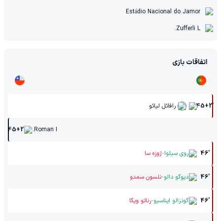
Estádio Nacional do Jamor
Zufferli L.
اتفاقات بازی
45+2'
رافائل لیائو
45+2'
Roman I.
-
46'
روی سیلوا
ژوزه سا
-
46'
دیوگو دالو
نلسون سمدو
-
46'
گونزالو ایناسیو
رناتو ویگا