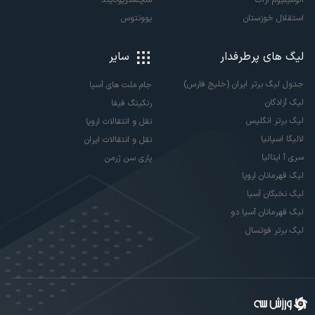
آلومینیوم اراک
منچستریونایتد
استقلال خوزستان
یوونتوس
لیگ های پرطرفدار
سایر
جدول لیگ برتر ایران (خلیج فارس)
جام ملت های آسیا
لیگ آزادگان
رنکینگ فیفا
لیگ برتر انگلیس
نقل و انتقالات اروپا
لالیگا اسپانیا
نقل و انتقالات ایران
سری آ ایتالیا
پاری سن ژرمن
لیگ قهرمانان اروپا
لیگ نخبگان آسیا
لیگ قهرمانان آسیا دو
لیگ برتر فوتسال