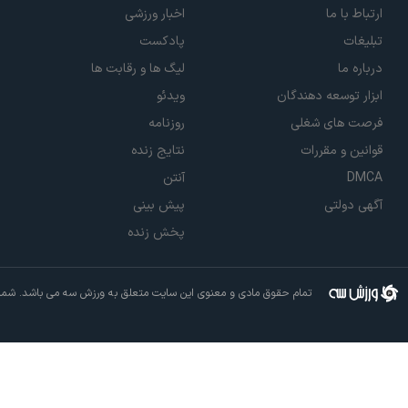
ارتباط با ما
اخبار ورزشی
تبلیغات
پادکست
درباره ما
لیگ ها و رقابت ها
ابزار توسعه دهندگان
ویدئو
فرصت های شغلی
روزنامه
قوانین و مقررات
نتایج زنده
DMCA
آنتن
آگهی دولتی
پیش بینی
پخش زنده
تمام حقوق مادی و معنوی این سایت متعلق به ورزش سه می باشد. شما م