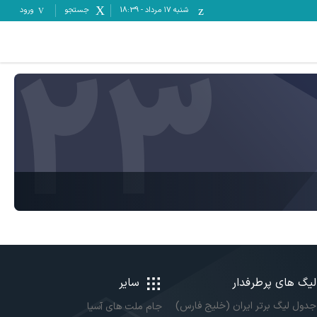
شنبه ۱۷ مرداد
-
18:39
جستجو
ورود
23
لیگ های پرطرفدار
سایر
جدول لیگ برتر ایران (خلیج فارس)
جام ملت های آسیا