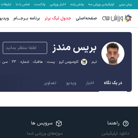
پیش بینی
اپلیکیشن ورزش سه
پخش زنده
اخبار ورزشی
پادکست
تماس با ما
تبلیغات
صفحه‌اصلی
جدول لیگ برتر
برنامه بــرجـــام
ویدیو
بریس مندز
لطفا منتظر بمانید
تیم :
کلومبوس کرو
پست :
هافبک
شماره :
23
سن :
در یک نگاه
اخبار
ویدیو
تصاویر
راهنما
سرویس ها
دانلود اپلیکیشن
سوژه‌های ورزشی شما