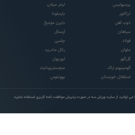
پرسپولیس
اینتر میلان
تراکتور
بارسلونا
ذوب آهن
بایرن مونیخ
سپاهان
آرسنال
فولاد
چلسی
ملوان
رئال مادرید
گل‌گهر
لیورپول
آلومینیوم اراک
منچستریونایتد
استقلال خوزستان
یوونتوس
ی توانید از سایت ورزش سه در صورت پذیرش موافقت نامه کاربری استفاده نمایید.