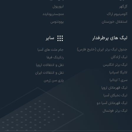
گل‌گهر
لیورپول
آلومینیوم اراک
منچستریونایتد
استقلال خوزستان
یوونتوس
لیگ های پرطرفدار
سایر
جدول لیگ برتر ایران (خلیج فارس)
جام ملت های آسیا
لیگ آزادگان
رنکینگ فیفا
لیگ برتر انگلیس
نقل و انتقالات اروپا
لالیگا اسپانیا
نقل و انتقالات ایران
سری آ ایتالیا
پاری سن ژرمن
لیگ قهرمانان اروپا
لیگ نخبگان آسیا
لیگ قهرمانان آسیا دو
لیگ برتر فوتسال