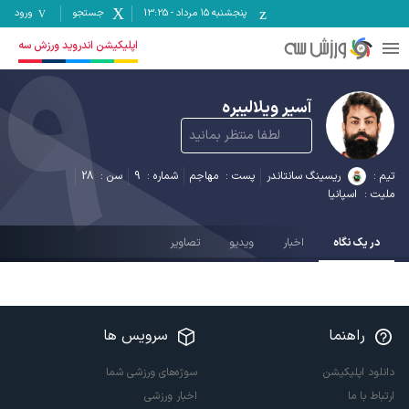
پنجشنبه ۱۵ مرداد
-
13:25
جستجو
ورود
9
اپلیکیشن اندروید ورزش سه
آسیر ویلالیبره
لطفا منتظر بمانید
تیم :
ریسینگ سانتاندر
پست :
مهاجم
شماره :
9
سن :
28
ملیت :
اسپانیا
در یک نگاه
اخبار
ویدیو
تصاویر
راهنما
سرویس ها
دانلود اپلیکیشن
سوژه‌های ورزشی شما
ارتباط با ما
اخبار ورزشی