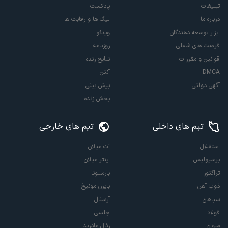
تبلیغات
پادکست
درباره ما
لیگ ها و رقابت ها
ابزار توسعه دهندگان
ویدئو
فرصت های شغلی
روزنامه
قوانین و مقررات
نتایج زنده
DMCA
آنتن
آگهی دولتی
پیش بینی
پخش زنده
تیم های داخلی
تیم های خارجی
استقلال
آث میلان
پرسپولیس
اینتر میلان
تراکتور
بارسلونا
ذوب آهن
بایرن مونیخ
سپاهان
آرسنال
فولاد
چلسی
ملوان
رئال مادرید