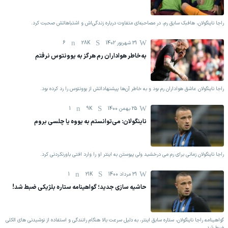
راجا ناینگولان، هافبک سابق رم، در مصاحبه‌ای متفاوت درباره زندگی‌اش و اشتباهاتش صحبت کرد.
31 شهریور 1402
28K
6
به‌خاطر هواداران رم هرگز به یوونتوس نرفتم
راجا ناینگولان عاشق هواداران رم بود و به خاطر آن‌ها پیشنهاداتش از یوونتوس را رد کرده بود.
25 بهمن 1400
9K
1
ناینگولان: می‌توانستم به یووه یا چلسی بروم
راجا ناینگولان زمانی برای رم می ‌درخشید ولی پیوستن به اینتر او را وارد افتی باورنکردنی کرد.
31 مرداد 1400
21K
1
حاشیه سازی جدید؛ گواهینامه ستاره بلژیکی ضبط شد!
گواهینامه راجا ناینگولان، ستاره سابق اینتر، به دلیل سرعت بالا هنگام رانندگی و استفاده از نوشیدنی های الکلی
ضبط شد.