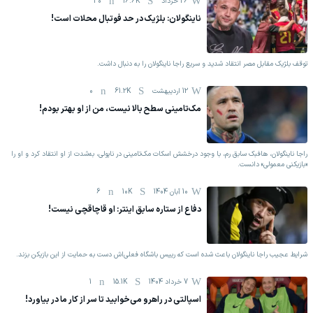
26 خرداد
16.6K
30
ناینگولان: بلژیک در حد فوتبال محلات است!
توقف بلژیک مقابل مصر انتقاد شدید و سریع راجا ناینگولان را به دنبال داشت.
12 اردیبهشت
61.2K
0
مک‌تامینی سطح بالا نیست، من از او بهتر بودم!
راجا ناینگولان، هافبک سابق رم، با وجود درخشش اسکات مک‌تامینی در ناپولی، به‌شدت از او انتقاد کرد و او را
«بازیکنی معمولی» دانست.
10 آبان 1404
10K
6
دفاع از ستاره سابق اینتر: او قاچاقچی نیست!
شرایط عجیب راجا ناینگولان باعث شده است که رییس باشگاه فعلی‌اش دست به حمایت از این بازیکن بزند.
7 خرداد 1404
15.1K
1
اسپالتی در راهرو می‌خوابید تا سر از کار ما در بیاورد!