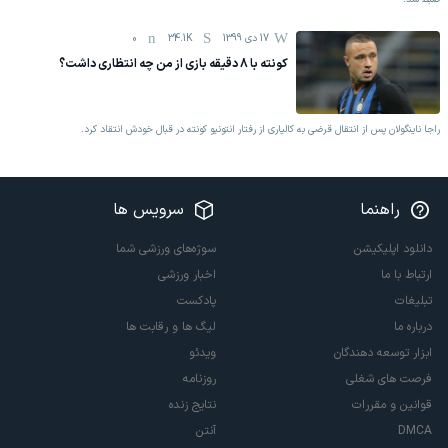
17 دی 1399
34.1K
0
کونته با 8 دقیقه بازی از من چه انتظاری داشت؟
راجا ناینگولان پس از انتقال قرضی به کالیاری از رفتار انتونیو کونته در قبال خودش انتقاد کرد.
راهنما
سرویس ها
دانلود اپلیکیشن
سوژه‌های ورزشی شما
ارتباط با ما
اخبار ورزشی
تبلیغات
پادکست
درباره ما
لیگ ها و رقابت ها
ابزار توسعه دهندگان
ویدئو
فرصت های شغلی
روزنامه
قوانین و مقررات
نتایج زنده
DMCA
آنتن