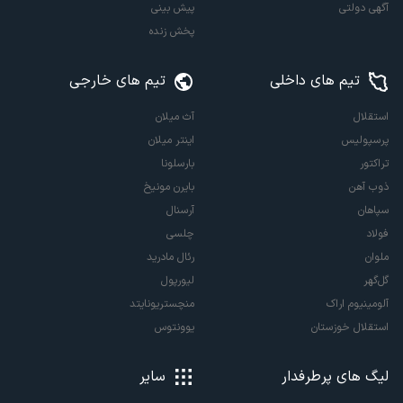
آگهی دولتی
پیش بینی
پخش زنده
تیم های داخلی
تیم های خارجی
استقلال
آث میلان
پرسپولیس
اینتر میلان
تراکتور
بارسلونا
ذوب آهن
بایرن مونیخ
سپاهان
آرسنال
فولاد
چلسی
ملوان
رئال مادرید
گل‌گهر
لیورپول
آلومینیوم اراک
منچستریونایتد
استقلال خوزستان
یوونتوس
لیگ های پرطرفدار
سایر