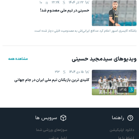
22 آذر 1404
22.2K
10
حسینی در تیم ملی مصدوم شد!
باشگاه کایسری اسپور اعلام کرد مدافع ایرانی‌اش به مصدومیت قبلی دچار شده است.
ویدیوهای
سیدمجید حسینی
مشاهده همه
15 دی 1404
313
کلیدی ترین بازیکنان تیم ملی ایران در جام جهانی
03:15
راهنما
سرویس ها
دانلود اپلیکیشن
سوژه‌های ورزشی شما
ارتباط با ما
اخبار ورزشی