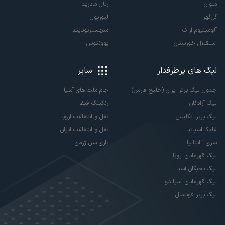
ملوان
رئال مادرید
گل‌گهر
لیورپول
آلومینیوم اراک
منچستریونایتد
استقلال خوزستان
یوونتوس
لیگ های پرطرفدار
سایر
جدول لیگ برتر ایران (خلیج فارس)
جام ملت های آسیا
لیگ آزادگان
رنکینگ فیفا
لیگ برتر انگلیس
نقل و انتقالات اروپا
لالیگا اسپانیا
نقل و انتقالات ایران
سری آ ایتالیا
پاری سن ژرمن
لیگ قهرمانان اروپا
لیگ نخبگان آسیا
لیگ قهرمانان آسیا دو
لیگ برتر فوتسال