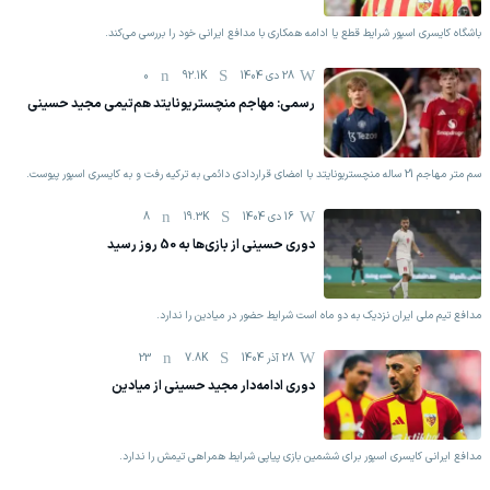
باشگاه کایسری اسپور شرایط قطع یا ادامه همکاری با مدافع ایرانی خود را بررسی می‌کند.
28 دی 1404
92.1K
0
رسمی: مهاجم منچستریونایتد هم‌تیمی مجید حسینی
سم متر مهاجم 21 ساله منچستریونایتد با امضای قراردادی دائمی به ترکیه رفت و به کایسری اسپور پیوست.
16 دی 1404
19.3K
8
دوری حسینی از بازی‌ها به 50 روز رسید
مدافع تیم ملی ایران نزدیک به دو ماه است شرایط حضور در میادین را ندارد.
28 آذر 1404
7.8K
23
دوری ادامه‌دار مجید حسینی از میادین
مدافع ایرانی کایسری اسپور برای ششمین بازی پیاپی شرایط همراهی تیمش را ندارد.