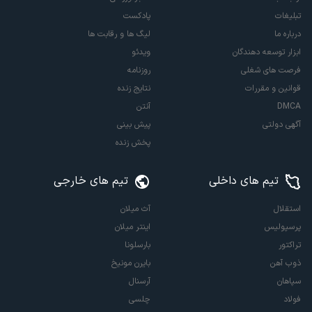
تبلیغات
پادکست
درباره ما
لیگ ها و رقابت ها
ابزار توسعه دهندگان
ویدئو
فرصت های شغلی
روزنامه
قوانین و مقررات
نتایج زنده
DMCA
آنتن
آگهی دولتی
پیش بینی
پخش زنده
تیم های داخلی
تیم های خارجی
استقلال
آث میلان
پرسپولیس
اینتر میلان
تراکتور
بارسلونا
ذوب آهن
بایرن مونیخ
سپاهان
آرسنال
فولاد
چلسی