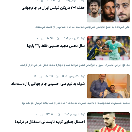
14 اردیبهشت
181.6K
1
حذف ۱+۲ بازیکن فیکس ایران در جام‌جهانی
علی قلی‌زاده به جمع بازیکنان ملی‌پوشی پیوست که جام جهانی را از دست می‌دهند.
21 بهمن 1404
10.9K
0
سال نحس مجید حسینی فقط با 3 بازی!
مدافع ایرانی کایسری اسپور با تلخ‌ترین اتفاق مواجه شد و دوباره تحت عمل جراحی قرار گرفت.
20 بهمن 1404
80.4K
15
شوک به تیم ملی: حسینی جام جهانی را از دست داد
مجید حسینی با مصدومیت از ناحیه آشیل پا به مدت ۶ ماه دور‌ از مسابقات فوتبال خواهد بود.
2 بهمن 1404
124.5K
0
احتمال جدایی گزینه تابستانی استقلال در ترکیه!