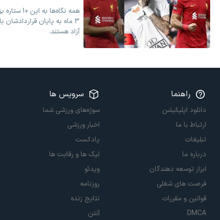
همه نگاه‌ها ب
3 ماه به پایان قراردادشان ب
آزاد هستند. ‏
راهنما
سرویس ها
دانلود اپلیکیشن
سوژه‌های ورزشی شما
ارتباط با ما
اخبار ورزشی
تبلیغات
پادکست
درباره ما
لیگ ها و رقابت ها
ابزار توسعه دهندگان
ویدئو
فرصت های شغلی
روزنامه
قوانین و مقررات
نتایج زنده
DMCA
آنتن