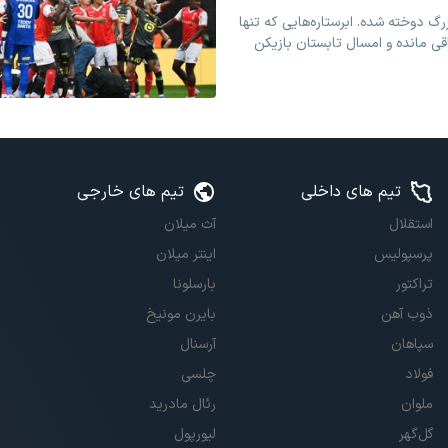
ه این 10 ستاره بزرگ دوخته شده. ابرستاره‌هایی که ‏تنها
اقی مانده و امسال تابستان ‏بازیکن
تیم های داخلی
تیم های خارجی
استقلال
آث میلان
پرسپولیس
اینتر میلان
تراکتور
بارسلونا
ذوب آهن
بایرن مونیخ
سپاهان
آرسنال
فولاد
چلسی
ملوان
رئال مادرید
گل‌گهر
لیورپول