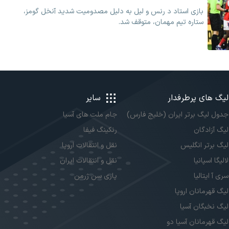
بازی استاد د رنس و لیل به دلیل مصدومیت شدید آنخل گومز،
ستاره تیم مهمان، متوقف شد.
لیگ های پرطرفدار
سایر
جدول لیگ برتر ایران (خلیج فارس)
جام ملت های آسیا
لیگ آزادگان
رنکینگ فیفا
لیگ برتر انگلیس
نقل و انتقالات اروپا
لالیگا اسپانیا
نقل و انتقالات ایران
سری آ ایتالیا
پاری سن ژرمن
لیگ قهرمانان اروپا
لیگ نخبگان آسیا
لیگ قهرمانان آسیا دو