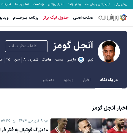
پیش بینی
اپلیکیشن ورزش سه
پخش زنده
اخبار ورزشی
پادکست
تماس با ما
تبلیغات
صفحه‌اصلی
جدول لیگ برتر
برنامه بــرجـــام
ویدیو
آنجل گومز
لطفا منتظر بمانید
تیم :
مارسی
پست :
هافبک
شماره :
8
سن :
25
مل
در یک نگاه
اخبار
ویدیو
تصاویر
اخبار
آنجل گومز
9 فروردين 1404
57.2K