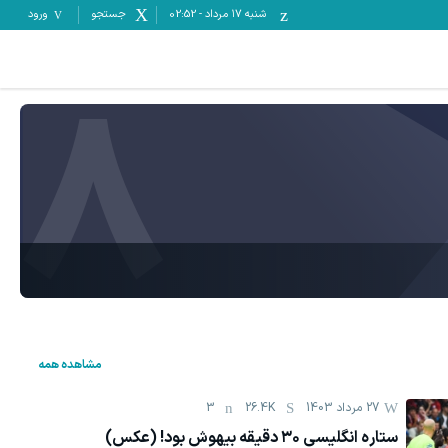
شنبه ۱۷ مرداد
-
02:52
جستجو
ورود
8
مشاهده همه
27 مرداد 1403
26.4K
3
ستاره انگلیسی ۳۰ دقیقه بیهوش بود! (عکس)