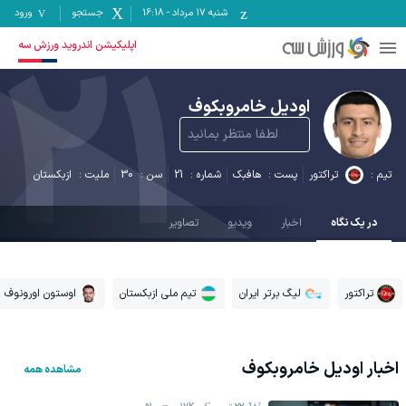
شنبه ۱۷ مرداد
-
16:18
جستجو
ورود
21
اپلیکیشن اندروید ورزش سه
اودیل خامروبکوف
لطفا منتظر بمانید
تیم :
تراکتور
پست :
هافبک
شماره :
21
سن :
30
ملیت :
ازبكستان
در یک نگاه
اخبار
ویدیو
تصاویر
تراکتور
لیگ برتر ایران
تیم ملی ازبکستان
اوستون اورونوف
اخبار
اودیل خامروبکوف
مشاهده همه