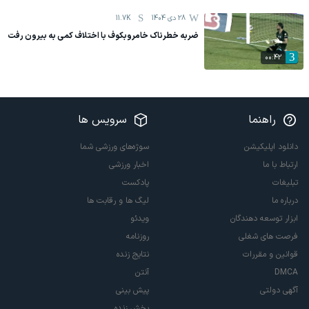
28 دی 1404
11.7K
ضربه خطرناک خامروبکوف با اختلاف کمی به بیرون رفت
00:42
راهنما
سرویس ها
دانلود اپلیکیشن
سوژه‌های ورزشی شما
ارتباط با ما
اخبار ورزشی
تبلیغات
پادکست
درباره ما
لیگ ها و رقابت ها
ابزار توسعه دهندگان
ویدئو
فرصت های شغلی
روزنامه
قوانین و مقررات
نتایج زنده
DMCA
آنتن
آگهی دولتی
پیش بینی
پخش زنده