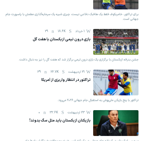
برای تراکتور، خامربکوف فقط یک هافبک دفاعی نیست، چیزی شبیه یک سرمایه‌گذاری مطمئن با پاسپورت جام
جهانی است.
1 خرداد
18.6K
29
بازی درون تیمی ازبکستان با هفت گل
جشن بدرقه ازبکستان با برگزاری یک بازی درون تیمی برگزار شد که هفت گل را نیز به دنبال داشت.
31 اردیبهشت
22.7K
39
تراکتور در انتظار واریزی از آمریکا
تراکتور با پنج بازیکن ملی‌پوش به استقبال جام جهانی ۲۰۲۶ می‌رود.
23 اردیبهشت
32.6K
0
بازیکنان ازبکستان باید مثل سگ بدوند!
سرمربی ازبکستان در آستانه جام جهانی در یک کنفرانس خبری به سوالات خبرنگاران پاسخ داد.