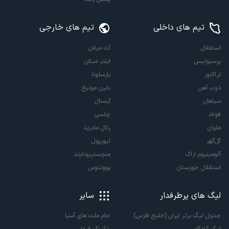
تیم های داخلی
تیم های خارجی
استقلال
آث میلان
پرسپولیس
اینتر میلان
تراکتور
بارسلونا
ذوب آهن
بایرن مونیخ
سپاهان
آرسنال
فولاد
چلسی
ملوان
رئال مادرید
گل‌گهر
لیورپول
آلومینیوم اراک
منچستریونایتد
استقلال خوزستان
یوونتوس
لیگ های پرطرفدار
سایر
جدول لیگ برتر ایران (خلیج فارس)
جام ملت های آسیا
لیگ آزادگان