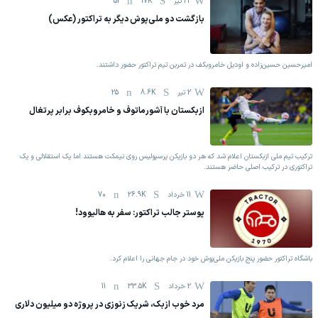
22 تیر
17K
51
بازگشت دو ملی‌پوش دیگر به تراکتور (عکس)
امیرحسین حسین‌زاده و اودیل خامروبکف در تمرین تیم تراکتور حضور داشتند.
2 تیر
8.6K
25
ازبکستان با آشورماتوف و خامروبکوف برابر پرتغال
ترکیب تیم ملی ازبکستان اعلام شد که هر دو بازیکن پرسپولیس روی نیمکت هستند اما یک استقلالی و یک
تراکتوری در ترکیب اصلی حاضر هستند.
11 خرداد
26.9K
70
پوستر جالب تراکتور: سفر به هالیوود!
باشگاه تراکتور حضور پنج بازیکن ملی‌‌‌پوش خود در جام جهانی را اعلام کرد.
2 خرداد
33.5K
11
مرد خوب ازبک، شریک زنوزی در پروژه دو میلیون دلاری