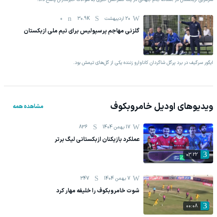
20 اردیبهشت
30.9K
0
گلزنی مهاجم پرسپولیس برای تیم ملی ازبکستان
ایگور سرگیف در برد پرگل شاگردان کاناوارو زننده یکی از گل‌های تیمش بود.
ویدیوهای
اودیل خامروبکوف
مشاهده همه
17 بهمن 1404
836
عملکرد بازیکنان ازبکستانی لیگ برتر
03:22
7 بهمن 1404
347
شوت خامروبکوف را خلیفه مهار کرد
00:08