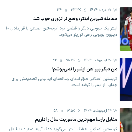
30 مرداد 1404
33.3K
34
معامله شیرین اینتر: وضع نراتزوری خوب شد
اینتر یک خروجی دیگر را قطعی کرد. کریستین اصلانی با قراردادی 10
‏میلیون یورویی راهی تورینو می‌شود. ‏
20 اردیبهشت 1404
58.7K
42
من دیگر پیراهن اینتر را نمی‌پوشم!
کریستین اصلانی طبق ادعای رسانه‌های ایتالیایی تصمیمش برای
جدایی از اینتر را گرفته است.
14 اردیبهشت 1404
17.5K
58
مقابل بارسا مهم‌ترین ماموریت سال را داریم
کریستین اصلانی، هافبک اینتر، می‌گوید هدف آن‌ها صعود به فینال