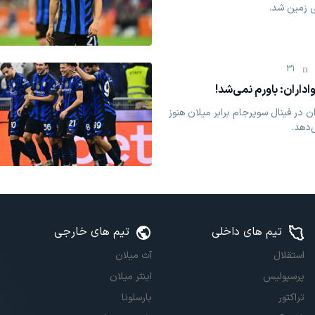
ی زمین شد.
31
اداران: باورم نمی‌شد!
در فینال سوپرجام برابر میلان هنوز
‌دهد.
تیم های داخلی
تیم های خارجی
استقلال
آث میلان
پرسپولیس
اینتر میلان
تراکتور
بارسلونا