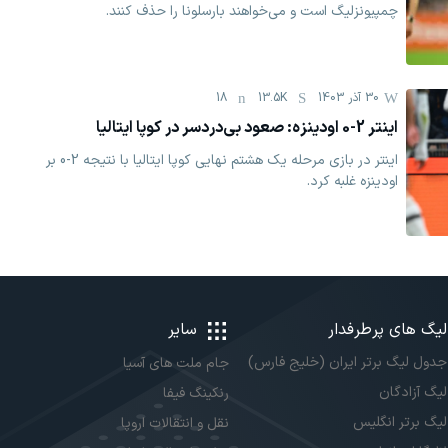
چمپیونزلیگ است و می‌خواهند بارسلونا را حذف کنند.
30 آذر 1403
13.5K
18
اینتر 2-0 اودینزه: صعود بی‌دردسر در کوپا ایتالیا
اینتر در بازی مرحله یک هشتم نهایی کوپا ایتالیا با نتیجه 2-0 بر
اودینزه غلبه کرد.
لیگ های پرطرفدار
سایر
جدول لیگ برتر ایران (خلیج فارس)
جام ملت های آسیا
لیگ آزادگان
رنکینگ فیفا
لیگ برتر انگلیس
نقل و انتقالات اروپا