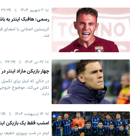
3 شهریور 1404
37.3K
رسمی: هافبک اینتر به با
کریستین اصلانی با امضای قر
شد.
27 تیر 1404
33.3K
چهار بازیکن مازاد اینتر در
در حالی که اینتر برای تکمیل 
تلاش می‌کند، موضوع خروجی‌ها
دارد.
14 اردیبهشت 1404
.2K
امشب فقط یک بازیکن اینتر 