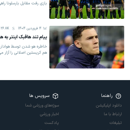
بازی رفت مقابل بارسلونا راه
4 فروردين 1404
26.8K
پیام تند هافبک اینتر به هو
خاطره هو شدن توسط هواداران 
هم کریستین اصلانی را آزار می
راهنما
سرویس ها
دانلود اپلیکیشن
سوژه‌های ورزشی شما
ارتباط با ما
اخبار ورزشی
تبلیغات
پادکست