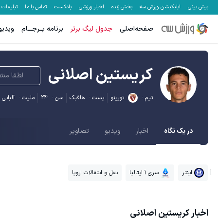
پیش بینی
اپلیکیشن ورزش سه
پخش زنده
اخبار ورزشی
پادکست
تماس با ما
تبلیغات
صفحه‌اصلی
جدول لیگ برتر
برنامه بــرجـــام
ویدیو
کریستین اصلانی
لطفا منتظ
تیم :
تورینو
پست :
هافبک
سن :
24
ملیت :
آلبانی
در یک نگاه
اخبار
ویدیو
تصاویر
اینتر
سری آ ایتالیا
نقل و انتقالات اروپا
اخبار
کریستین اصلانی