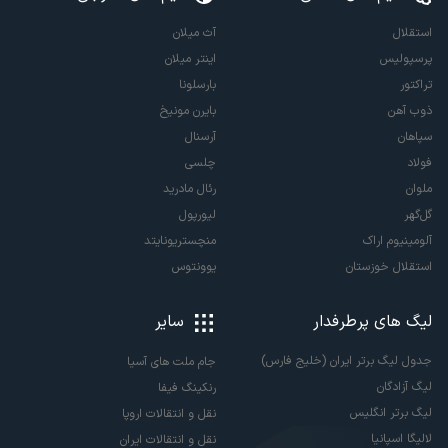
استقلال
آث میلان
پرسپولیس
اینتر میلان
تراکتور
بارسلونا
ذوب آهن
بایرن مونیخ
سپاهان
آرسنال
فولاد
چلسی
ملوان
رئال مادرید
گل‌گهر
لیورپول
آلومینیوم اراک
منچستریونایتد
استقلال خوزستان
یوونتوس
لیگ های پرطرفدار
سایر
جدول لیگ برتر ایران (خلیج فارس)
جام ملت های آسیا
لیگ آزادگان
رنکینگ فیفا
لیگ برتر انگلیس
نقل و انتقالات اروپا
لالیگا اسپانیا
نقل و انتقالات ایران