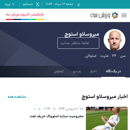
جمعه ۱۶ مرداد
-
11:59
جستجو
ورود
اپلیکیشن اندروید ورزش سه
میروسلاو استوچ
لطفا منتظر بمانید
سن :
36
ملیت :
اسلواكی
در یک نگاه
اخبار
ویدیو
تصاویر
اخبار
میروسلاو استوچ
مشاهده همه
10 فروردين 1394
6.2K
0
محرومیت ستاره اسلوواک حریف نفت