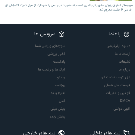
میروسلاو استوچ بازیکن مشهور تیم العین که سابقه عضویت در چلسی را هم دارد، از سوی کمیته انضباطی ای
اف سی 4 جلسه محروم شد.
راهنما
سرویس ها
دانلود اپلیکیشن
سوژه‌های ورزشی شما
ارتباط با ما
اخبار ورزشی
تبلیغات
پادکست
درباره ما
لیگ ها و رقابت ها
ابزار توسعه دهندگان
ویدئو
فرصت های شغلی
روزنامه
قوانین و مقررات
نتایج زنده
DMCA
آنتن
آگهی دولتی
پیش بینی
پخش زنده
تیم های داخلی
تیم های خارجی