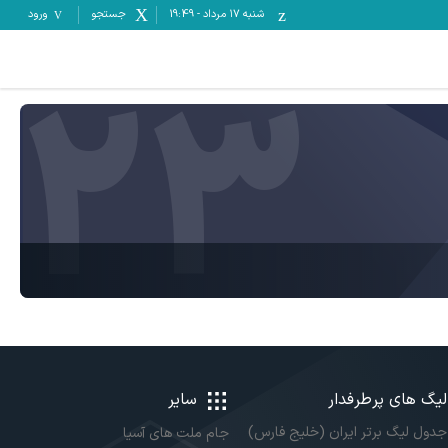
شنبه ۱۷ مرداد
-
19:49
جستجو
ورود
23
لیگ های پرطرفدار
سایر
جدول لیگ برتر ایران (خلیج فارس)
جام ملت های آسیا