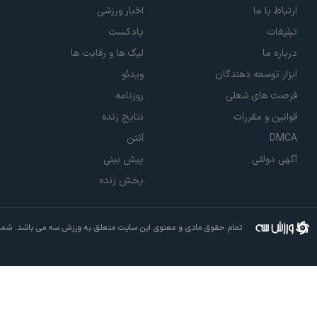
ارتباط با ما
اخبار ورزشی
تبلیغات
پادکست
درباره ما
لیگ ها و رقابت ها
ابزار توسعه دهندگان
ویدئو
فرصت های شغلی
روزنامه
قوانین و مقررات
نتایج زنده
DMCA
آنتن
آگهی دولتی
پیش بینی
پخش زنده
تمام حقوق مادی و معنوی این سایت متعلق به ورزش سه می باشد. شما م