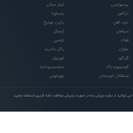
پرسپولیس
اینتر میلان
تراکتور
بارسلونا
ذوب آهن
بایرن مونیخ
سپاهان
آرسنال
فولاد
چلسی
ملوان
رئال مادرید
گل‌گهر
لیورپول
آلومینیوم اراک
منچستریونایتد
استقلال خوزستان
یوونتوس
ی توانید از سایت ورزش سه در صورت پذیرش موافقت نامه کاربری استفاده نمایید.