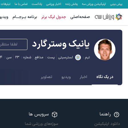
پیش بینی
اپلیکیشن ورزش سه
پخش زنده
اخبار ورزشی
پادکست
تماس با ما
تبلیغات
صفحه‌اصلی
جدول لیگ برتر
برنامه بــرجـــام
ویدیو
یانیک وسترگارد
لطفا منتظر 
تیم :
لسترسیتی
پست :
مدافع
شماره :
23
سن :
4
در یک نگاه
اخبار
ویدیو
تصاویر
راهنما
سرویس ها
دانلود اپلیکیشن
سوژه‌های ورزشی شما