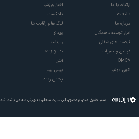
ارتباط با ما
اخبار ورزشی
تبلیغات
پادکست
درباره ما
لیگ ها و رقابت ها
ابزار توسعه دهندگان
ویدئو
فرصت های شغلی
روزنامه
قوانین و مقررات
نتایج زنده
DMCA
آنتن
آگهی دولتی
پیش بینی
پخش زنده
تمام حقوق مادی و معنوی این سایت متعلق به ورزش سه می باشد. شما م