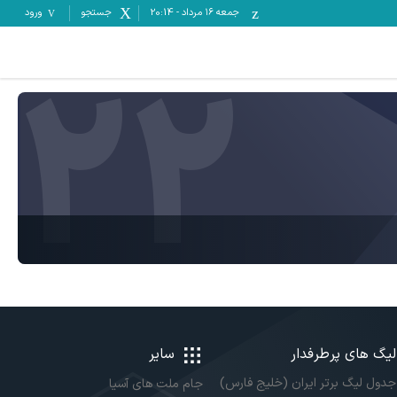
جمعه ۱۶ مرداد
-
20:14
جستجو
ورود
22
لیگ های پرطرفدار
سایر
جدول لیگ برتر ایران (خلیج فارس)
جام ملت های آسیا