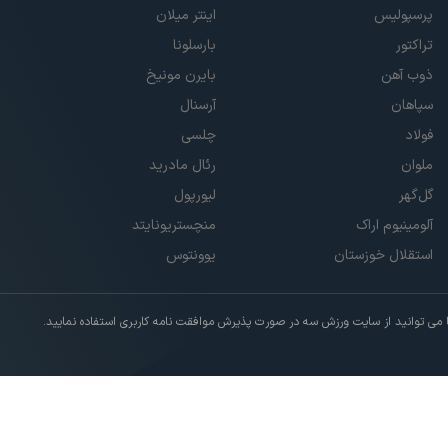
پرسپولیس
اینتر میلان
تراکتور
بارسلونا
ذوب آهن
بایرن مونیخ
سپاهان
آرسنال
فولاد
چلسی
ملوان
رئال مادرید
گل‌گهر
لیورپول
آلومینیوم اراک
منچستریونایتد
استقلال خوزستان
یوونتوس
ی توانید از سایت ورزش سه در صورت پذیرش موافقت نامه کاربری استفاده نمایید.