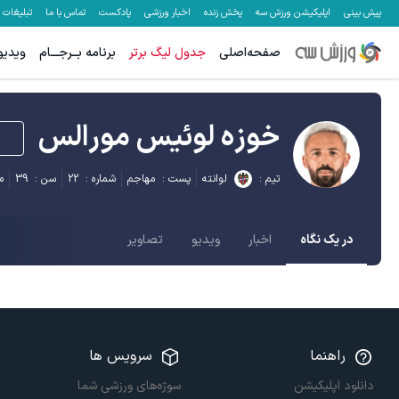
پیش بینی
اپلیکیشن ورزش سه
پخش زنده
اخبار ورزشی
پادکست
تماس با ما
تبلیغات
صفحه‌اصلی
جدول لیگ برتر
برنامه بــرجـــام
ویدیو
خوزه لوئیس مورالس
تیم :
لوانته
پست :
مهاجم
شماره :
22
سن :
39
م
در یک نگاه
اخبار
ویدیو
تصاویر
راهنما
سرویس ها
دانلود اپلیکیشن
سوژه‌های ورزشی شما