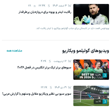
4 اسفند 1404
23.4K
28
رقابت اینتر و یووه برای دروازه‌بان پرطرفدار
یوونتوس قصد دارد در تابستان برای جذب گولیلمو ویکاریو با اینتر رقابت کند.
ویدیوهای
گولیلمو ویکاریو
مشاهده همه
16 اردیبهشت
4.3K
سیوهای برتر لیگ برتر انگلیس در فصل 2026
10:29
29 دی 1404
32.2K
سوپر سیو بی نظیر ویکاریو مقابل وستهم با گزارش عربی!
00:21