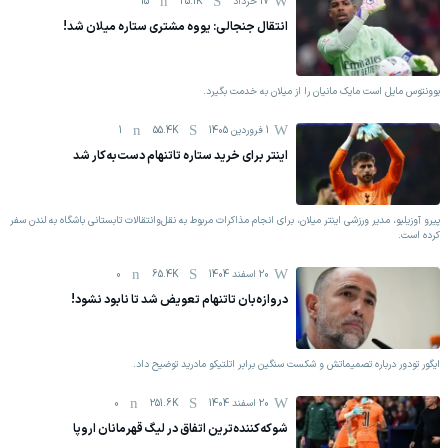
17 خرداد
25.1K
15
انتقال جنجالی: یووه مشتری ستاره میلان شد!
یوونتوس مایل است مایک مانیان را از میلان به خدمت بگیرد.
1 فروردين 1405
55.4K
1
اینتر برای خرید ستاره تاتنهام دست‌به‌کار شد
پیرو آوزیلیو، مدیر ورزشی اینتر میلان، برای انجام مذاکرات مربوط به نقل‌وانتقالات تابستانی باشگاه به لندن سفر
کرده است.
20 اسفند 1404
65.4K
0
دروازه‌بان تاتنهام تعویض شد تا نابود نشود!
ایگور تودور درباره تصمیماتش و شکست سنگین برابر اتلتیکو مادرید توضیح داد.
20 اسفند 1404
251.6K
0
شوکه‌کننده‌ترین اتفاق در لیگ قهرمانان اروپا