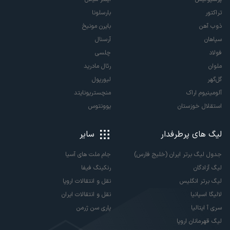
تراکتور
بارسلونا
ذوب آهن
بایرن مونیخ
سپاهان
آرسنال
فولاد
چلسی
ملوان
رئال مادرید
گل‌گهر
لیورپول
آلومینیوم اراک
منچستریونایتد
استقلال خوزستان
یوونتوس
لیگ های پرطرفدار
سایر
جدول لیگ برتر ایران (خلیج فارس)
جام ملت های آسیا
لیگ آزادگان
رنکینگ فیفا
لیگ برتر انگلیس
نقل و انتقالات اروپا
لالیگا اسپانیا
نقل و انتقالات ایران
سری آ ایتالیا
پاری سن ژرمن
لیگ قهرمانان اروپا