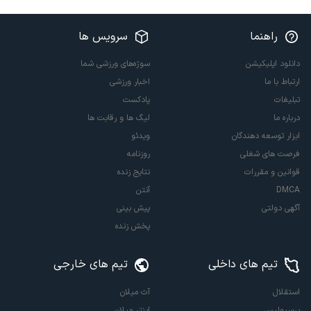
راهنما
سرویس ها
دانلود اپلیکیشن
سوژه‌های ورزشی شما
ارتباط با ما
اخبار ورزشی
تبلیغات
پادکست
درباره ما
لیگ ها و رقابت ها
ابزار توسعه دهندگان
ویدئو
فرصت های شغلی
روزنامه
قوانین و مقررات
نتایج زنده
DMCA
آنتن
آگهی دولتی
پیش بینی
پخش زنده
تیم های داخلی
تیم های خارجی
استقلال
آث میلان
پرسپولیس
اینتر میلان