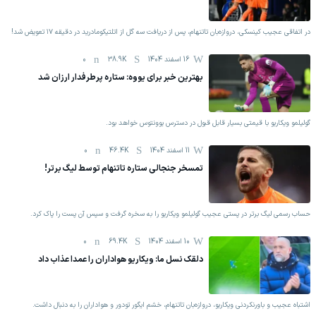
در اتفاقی عجیب کینسکی، دروازه‌بان تاتنهام،‌ پس از دریافت سه گل از اتلتیکومادرید در دقیقه ۱۷ تعویض شد!
16 اسفند 1404
38.9K
0
بهترین خبر برای یووه: ستاره پرطرفدار ارزان شد
گولیلمو ویکاریو با قیمتی بسیار قابل قبول در دسترس یوونتوس خواهد بود.
11 اسفند 1404
46.4K
0
تمسخر جنجالی ستاره تاتنهام توسط لیگ برتر!
حساب رسمی لیگ برتر در پستی عجیب گولیلمو ویکاریو را به سخره گرفت و سپس آن پست را پاک کرد.
10 اسفند 1404
69.4K
0
دلقک نسل ما: ویکاریو هواداران را عمدا عذاب داد
اشتباه عجیب و باورنکردنی ویکاریو، دروازه‌بان تاتنهام، خشم ایگور تودور و هواداران را به دنبال داشت.