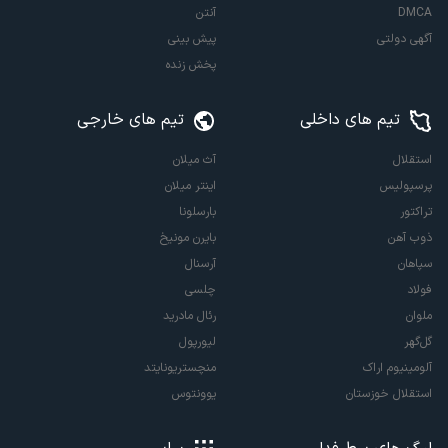
DMCA
آنتن
آگهی دولتی
پیش بینی
پخش زنده
تیم های داخلی
تیم های خارجی
استقلال
آث میلان
پرسپولیس
اینتر میلان
تراکتور
بارسلونا
ذوب آهن
بایرن مونیخ
سپاهان
آرسنال
فولاد
چلسی
ملوان
رئال مادرید
گل‌گهر
لیورپول
آلومینیوم اراک
منچستریونایتد
استقلال خوزستان
یوونتوس