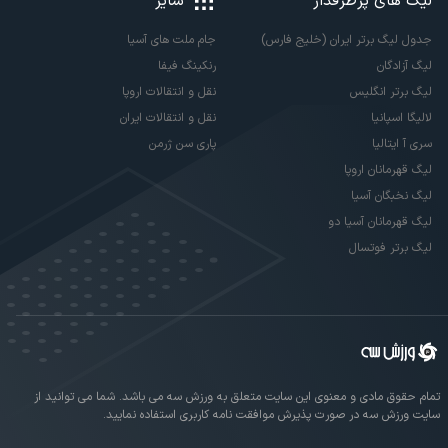
لیگ های پرطرفدار
سایر
جدول لیگ برتر ایران (خلیج فارس)
جام ملت های آسیا
لیگ آزادگان
رنکینگ فیفا
لیگ برتر انگلیس
نقل و انتقالات اروپا
لالیگا اسپانیا
نقل و انتقالات ایران
سری آ ایتالیا
پاری سن ژرمن
لیگ قهرمانان اروپا
لیگ نخبگان آسیا
لیگ قهرمانان آسیا دو
لیگ برتر فوتسال
تمام حقوق مادی و معنوی این سایت متعلق به ورزش سه می باشد. شما می توانید از
سایت ورزش سه در صورت پذیرش موافقت نامه کاربری استفاده نمایید.