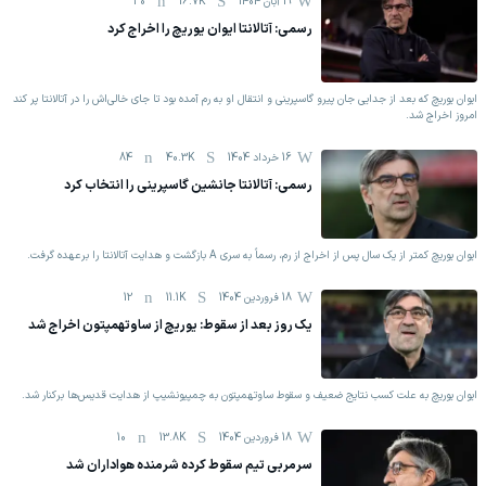
19 آبان 1404
16.7K
30
رسمی: آتالانتا ایوان یوریچ را اخراج کرد
ایوان یوریچ که بعد از جدایی جان پیرو گاسپرینی و انتقال او به رم آمده بود تا جای خالی‌اش را در آتالانتا پر کند
امروز اخراج شد.
16 خرداد 1404
40.3K
84
رسمی: آتالانتا جانشین گاسپرینی را انتخاب کرد
ایوان یوریچ کمتر از یک سال پس از اخراج از رم، رسماً به سری A بازگشت و هدایت آتالانتا را برعهده گرفت.
18 فروردين 1404
11.1K
12
یک روز بعد از سقوط: یوریچ از ساوتهمپتون اخراج شد
ایوان یوریچ به علت کسب نتایج ضعیف و سقوط ساوتهمپتون به چمپیونشیپ از هدایت قدیس‌ها برکنار شد‌.
18 فروردين 1404
13.8K
10
سرمربی تیم سقوط کرده شرمنده هواداران شد