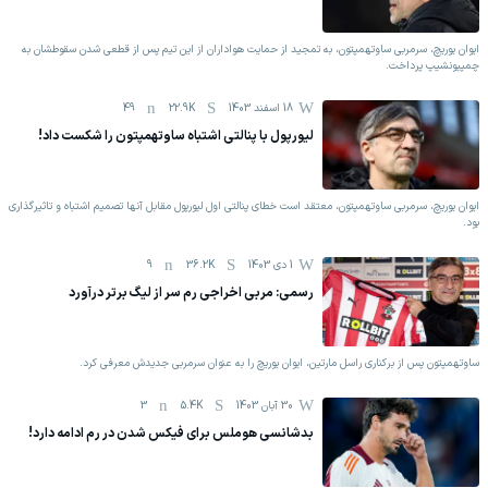
ایوان یوریچ، سرمربی ساوتهمپتون، به تمجید از حمایت هواداران از این تیم پس از قطعی شدن سقوطشان به
چمپیونشیپ پرداخت.
18 اسفند 1403
22.9K
49
لیورپول با پنالتی اشتباه ساوتهمپتون را شکست داد!
ایوان یوریچ، سرمربی ساوتهمپتون، معتقد است خطای پنالتی اول لیورپول مقابل آنها تصمیم اشتباه و تاثیرگذاری
بود.
1 دی 1403
36.2K
9
رسمی: مربی اخراجی رم سر از لیگ برتر درآورد
ساوتهمپتون پس از برکناری راسل مارتین، ایوان یوریچ را به عنوان سرمربی جدیدش معرفی کرد.
30 آبان 1403
5.4K
3
بدشانسی هوملس برای فیکس شدن در رم ادامه دارد!