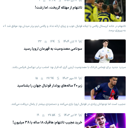
7 دی 1404
12.3K
9
تاتنهام از مهلکه گریخت، اما زشت!
تاتنهام در خانه کریستال پالاس با اینکه فوتبال خوب و زیبای ارائه نداد و پالاس تیم برتر میدان بود موفق شد 1-0
به پیروزی برسد.
7 آبان 1404
16K
33
سونامی مصدومیت به قهرمان اروپا رسید
سردرد جدید برای توماس فرانک با مصدومیت آرچی گری که قرار بود امشب برابر نیوکسل فیکس باشد.
17 مهر 1403
27.9K
15
زیر 20 ساله‌های پولدار فوتبال جهان را بشناسید
عجیب است اما نوجوانان زیادی در فوتبال اروپا بازی می‌کنند و دستمزدی بیشتر از یامال دریافت می‌کنند.
12 تیر 1403
27.5K
19
خرید عجیب تاتنهام: هافبک ۱۸ ساله با ۳8 میلیون!