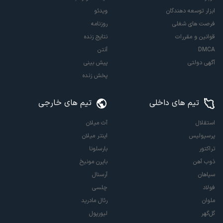
ابزار توسعه دهندگان
ویدئو
فرصت های شغلی
روزنامه
قوانین و مقررات
نتایج زنده
DMCA
آنتن
آگهی دولتی
پیش بینی
پخش زنده
تیم های داخلی
تیم های خارجی
استقلال
آث میلان
پرسپولیس
اینتر میلان
تراکتور
بارسلونا
ذوب آهن
بایرن مونیخ
سپاهان
آرسنال
فولاد
چلسی
ملوان
رئال مادرید
گل‌گهر
لیورپول