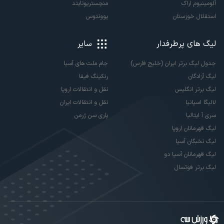
آلومینیوم اراک
منچستریونایتد
استقلال خوزستان
یوونتوس
لیگ های پرطرفدار
سایر
جدول لیگ برتر ایران (خلیج فارس)
جام ملت های آسیا
لیگ آزادگان
رنکینگ فیفا
لیگ برتر انگلیس
نقل و انتقالات اروپا
لالیگا اسپانیا
نقل و انتقالات ایران
سری آ ایتالیا
پاری سن ژرمن
لیگ قهرمانان اروپا
لیگ نخبگان آسیا
لیگ قهرمانان آسیا دو
لیگ برتر فوتسال