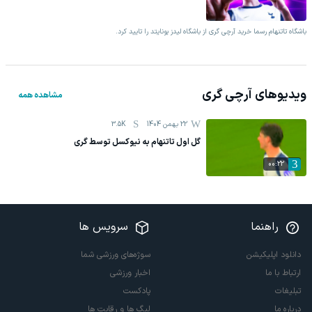
باشگاه تاتنهام رسما خرید آرچی گری از باشگاه لیدز یونایتد را تایید کرد.
ویدیوهای
آرچی گری
مشاهده همه
22 بهمن 1404
3.5K
گل اول تاتنهام به نیوکسل توسط گری
00:22
راهنما
سرویس ها
دانلود اپلیکیشن
سوژه‌های ورزشی شما
ارتباط با ما
اخبار ورزشی
تبلیغات
پادکست
درباره ما
لیگ ها و رقابت ها