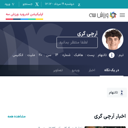
دوشنبه ۱۹ مرداد
-
12:12
جستجو
ورود
14
اپلیکیشن اندروید ورزش سه
آرچی گری
لطفا منتظر بمانید
تیم :
تاتنهام
پست :
هافبک
شماره :
14
سن :
20
ملیت :
انگلیس
در یک نگاه
اخبار
ویدیو
تصاویر
تاتنهام
اخبار
آرچی گری
مشاهده همه