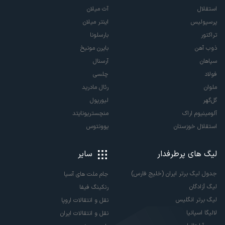
استقلال
آث میلان
پرسپولیس
اینتر میلان
تراکتور
بارسلونا
ذوب آهن
بایرن مونیخ
سپاهان
آرسنال
فولاد
چلسی
ملوان
رئال مادرید
گل‌گهر
لیورپول
آلومینیوم اراک
منچستریونایتد
استقلال خوزستان
یوونتوس
لیگ های پرطرفدار
سایر
جدول لیگ برتر ایران (خلیج فارس)
جام ملت های آسیا
لیگ آزادگان
رنکینگ فیفا
لیگ برتر انگلیس
نقل و انتقالات اروپا
لالیگا اسپانیا
نقل و انتقالات ایران