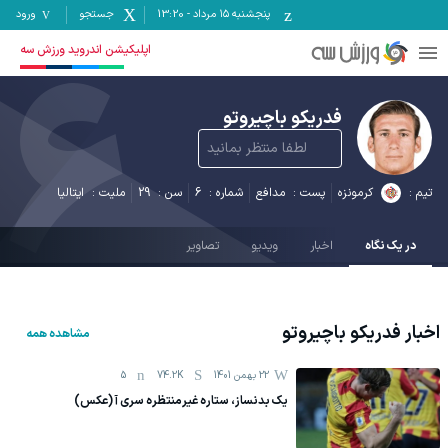
پنجشنبه ۱۵ مرداد
-
13:20
جستجو
ورود
6
اپلیکیشن اندروید ورزش سه
فدریکو باچیروتو
لطفا منتظر بمانید
تیم :
کرمونزه
پست :
مدافع
شماره :
6
سن :
29
ملیت :
ایتالیا
در یک نگاه
اخبار
ویدیو
تصاویر
اخبار
فدریکو باچیروتو
مشاهده همه
22 بهمن 1401
74.2K
5
یک بدنساز، ستاره غیرمنتظره سری آ (عکس)