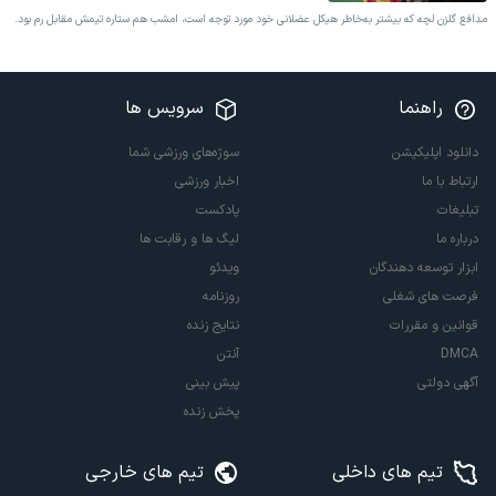
مدافع گلزن لچه که بیشتر به‌خاطر هیکل عضلانی خود مورد توجه است، امشب هم ستاره تیمش مقابل رم بود.
راهنما
سرویس ها
دانلود اپلیکیشن
سوژه‌های ورزشی شما
ارتباط با ما
اخبار ورزشی
تبلیغات
پادکست
درباره ما
لیگ ها و رقابت ها
ابزار توسعه دهندگان
ویدئو
فرصت های شغلی
روزنامه
قوانین و مقررات
نتایج زنده
DMCA
آنتن
آگهی دولتی
پیش بینی
پخش زنده
تیم های داخلی
تیم های خارجی