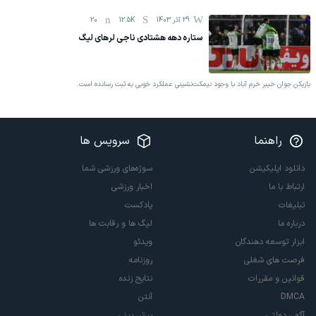
29 آذر 1403
12.5K
20
ستاره دهه هشتادی ناجی لرهای لیگ
بازیکن جوان خیبر خرم آباد با وجود نیمکت‌نشینی عملکرد خوبی به ثبت رسانده است.
راهنما
سرویس ها
دانلود اپلیکیشن
سوژه‌های ورزشی شما
ارتباط با ما
اخبار ورزشی
تبلیغات
پادکست
درباره ما
لیگ ها و رقابت ها
ابزار توسعه دهندگان
ویدئو
فرصت های شغلی
روزنامه
قوانین و مقررات
نتایج زنده
DMCA
آنتن
آگهی دولتی
پیش بینی