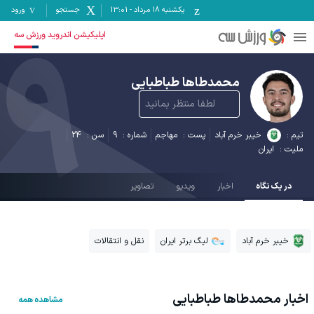
یکشنبه ۱۸ مرداد
-
13:01
جستجو
ورود
9
اپلیکیشن اندروید ورزش سه
محمدطاها طباطبایی
لطفا منتظر بمانید
تیم :
خیبر خرم آباد
پست :
مهاجم
شماره :
9
سن :
24
ملیت :
ایران
در یک نگاه
اخبار
ویدیو
تصاویر
خیبر خرم آباد
لیگ برتر ایران
نقل و انتقالات
اخبار
محمدطاها طباطبایی
مشاهده همه