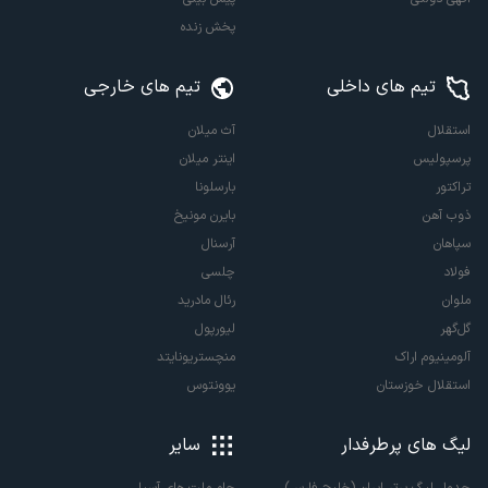
پخش زنده
تیم های داخلی
تیم های خارجی
استقلال
آث میلان
پرسپولیس
اینتر میلان
تراکتور
بارسلونا
ذوب آهن
بایرن مونیخ
سپاهان
آرسنال
فولاد
چلسی
ملوان
رئال مادرید
گل‌گهر
لیورپول
آلومینیوم اراک
منچستریونایتد
استقلال خوزستان
یوونتوس
لیگ های پرطرفدار
سایر
جدول لیگ برتر ایران (خلیج فارس)