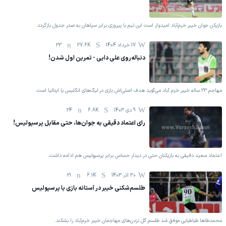
بازیکن جوان خیبر خرم‌آباد امیدوار است این تیم با پیروزی برابر سپاهان به صدر جدول بازگردد.
17 خرداد 1404
27.6K
23
دنباله‎‌روی علی دایی - تمرین اول شدن!
مهاجم 23 ساله خیبر خرم آباد می‌گوید هدف اصلی‌اش بازی در لیگ‌های انگلیس یا ایتالیا است.
9 دی 1403
6.8K
24
رای اعتماد دقیقی به جوان‌ها، حتی مقابل پرسپولیس!
اعتماد سعید دقیقی به بازیکنان حتی در دیدار حساس برابر پرسپولیس هم ادامه داشت.
30 آذر 1403
6.1K
21
طلسم‌شکنی خیبر در آستانه بازی با پرسپولیس
محمدطاها طباطبایی موفق شد طلسم گل نزدن‌های مهاجمان خیبر خرم‌آباد را بشکند.