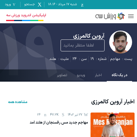
شنبه ۱۷ مرداد
-
18:16
جستجو
ورود
19
اپلیکیشن اندروید ورزش سه
آروین کالمرزی
لطفا منتظر بمانید
پست :
مهاجم
شماره :
19
سن :
24
ملیت :
هلند
در یک نگاه
اخبار
ویدیو
تصاویر
اخبار
آروین کالمرزی
مشاهده همه
27 تیر 1402
47.3K
26
مهاجم جدید مس رفسنجان از هلند آمد