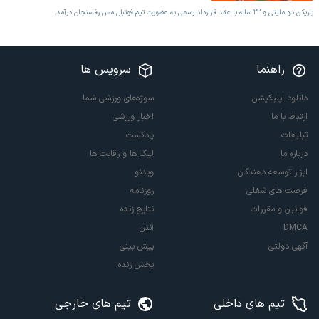
بازیکن دو ملیتی و ۲۲ ساله با عقد قرارداد رسمی به عضویت تیم فوتبال مس رفسنجان درآمد.
راهنما
سرویس ها
دانلود اپلیکیشن
سوژه‌های ورزشی شما
ارتباط با ما
اخبار ورزشی
تبلیغات
پادکست
درباره ما
لیگ ها و رقابت ها
ابزار توسعه دهندگان
ویدئو
فرصت های شغلی
روزنامه
قوانین و مقررات
نتایج زنده
DMCA
آنتن
آگهی دولتی
پیش بینی
پخش زنده
تیم های داخلی
تیم های خارجی