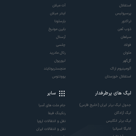
استقلال
آث میلان
پرسپولیس
اینتر میلان
تراکتور
بارسلونا
ذوب آهن
بایرن مونیخ
سپاهان
آرسنال
فولاد
چلسی
ملوان
رئال مادرید
گل‌گهر
لیورپول
آلومینیوم اراک
منچستریونایتد
استقلال خوزستان
یوونتوس
لیگ های پرطرفدار
سایر
جدول لیگ برتر ایران (خلیج فارس)
جام ملت های آسیا
لیگ آزادگان
رنکینگ فیفا
لیگ برتر انگلیس
نقل و انتقالات اروپا
لالیگا اسپانیا
نقل و انتقالات ایران