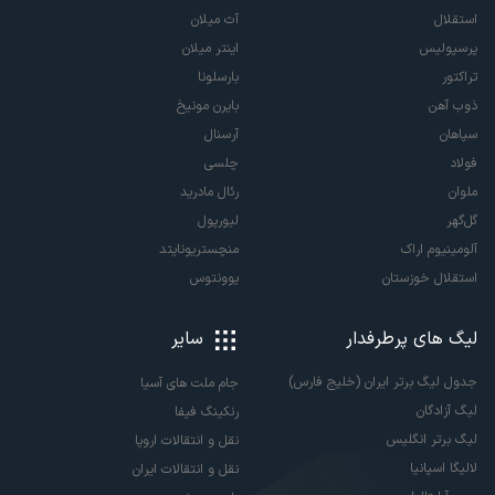
استقلال
آث میلان
پرسپولیس
اینتر میلان
تراکتور
بارسلونا
ذوب آهن
بایرن مونیخ
سپاهان
آرسنال
فولاد
چلسی
ملوان
رئال مادرید
گل‌گهر
لیورپول
آلومینیوم اراک
منچستریونایتد
استقلال خوزستان
یوونتوس
لیگ های پرطرفدار
سایر
جدول لیگ برتر ایران (خلیج فارس)
جام ملت های آسیا
لیگ آزادگان
رنکینگ فیفا
لیگ برتر انگلیس
نقل و انتقالات اروپا
لالیگا اسپانیا
نقل و انتقالات ایران