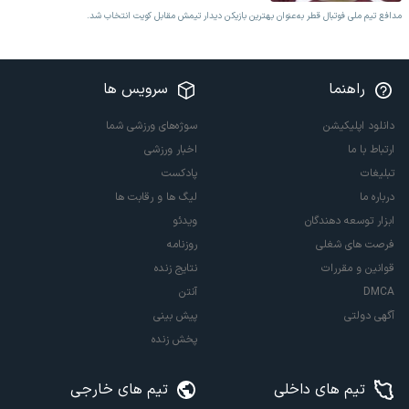
مدافع تیم ملی فوتبال قطر به‌عنوان بهترین بازیکن دیدار تیمش مقابل کویت انتخاب شد.
راهنما
سرویس ها
دانلود اپلیکیشن
سوژه‌های ورزشی شما
ارتباط با ما
اخبار ورزشی
تبلیغات
پادکست
درباره ما
لیگ ها و رقابت ها
ابزار توسعه دهندگان
ویدئو
فرصت های شغلی
روزنامه
قوانین و مقررات
نتایج زنده
DMCA
آنتن
آگهی دولتی
پیش بینی
پخش زنده
تیم های داخلی
تیم های خارجی