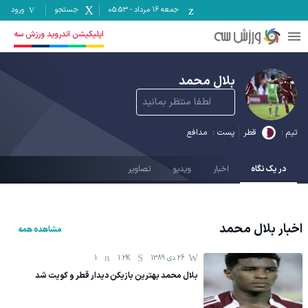
جمعه ۱۶ مرداد
-
05:53
جستجو
ورود
اپلیکیشن اندروید ورزش سه
بلال محمد
لطفا منتظر بمانید
تیم :
قطر
پست :
مدافع
در یک نگاه
اخبار
ویدیو
تصاویر
اخبار
بلال محمد
مشاهده همه
26 دی 1389
1.2K
1
بلال محمد بهترین بازیكن دیدار قطر و كویت شد