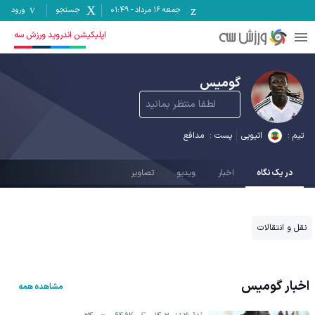
جمعه ۱۶ مرداد
-
01:49
جستجو
ورود
اپلیکیشن اندروید ورزش سه
گومیس
لطفا منتظر بمانید
تیم :
اتیوپی
پست :
مدافع
در یک نگاه
اخبار
ویدیو
تصاویر
نقل و انتقالات
اخبار
گومیس
مشاهده همه