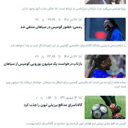
ژوزه مورایس می‌گوید او با بازیکنان سرشناسی در ارتباط است، اما امکان جذب آنها وجود ندارد.
28 تیر 1401
39.3K
30
رسمی: حضور گومیس در سپاهان منتفی شد
با اعلام رسمی سرمربی باشگاه گالاتاسرای، بافتیمبی گومیس در این تیم ماندگار است و جدا نخواهد شد.
28 تیر 1401
36.8K
28
بازتاب درخواست یک میلیون یورویی گومیس از سپاهان
رسانه های ترکیه مدعی شدند که بافتیمبی گومیس برای انتقال به سپاهان، خواستار دریافت یک میلیون یورو
شده است.
14 شهریور 1391
1.5K
0
گالاتاسرای مدافع برزیلی لیون را جذب کرد
کریس مدافع میانی برزیلی تیم فوتبال لیون فرانسه روز دوشنبه به گالاتاسرای ترکیه پیوست.