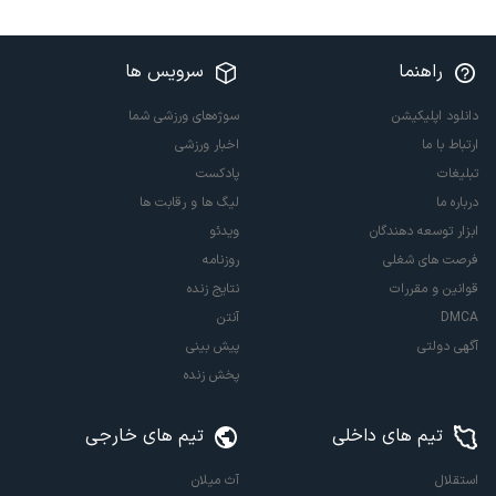
راهنما
سرویس ها
دانلود اپلیکیشن
سوژه‌های ورزشی شما
ارتباط با ما
اخبار ورزشی
تبلیغات
پادکست
درباره ما
لیگ ها و رقابت ها
ابزار توسعه دهندگان
ویدئو
فرصت های شغلی
روزنامه
قوانین و مقررات
نتایج زنده
DMCA
آنتن
آگهی دولتی
پیش بینی
پخش زنده
تیم های داخلی
تیم های خارجی
استقلال
آث میلان