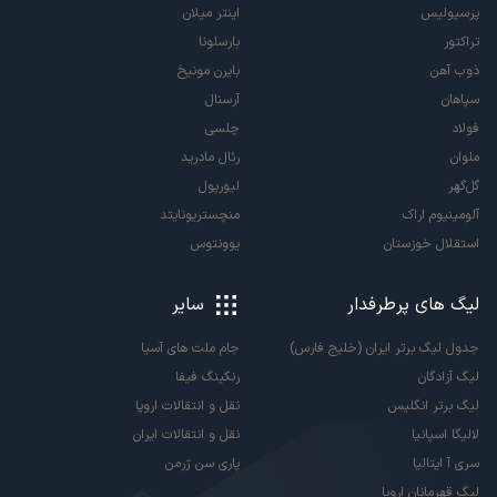
پرسپولیس
اینتر میلان
تراکتور
بارسلونا
ذوب آهن
بایرن مونیخ
سپاهان
آرسنال
فولاد
چلسی
ملوان
رئال مادرید
گل‌گهر
لیورپول
آلومینیوم اراک
منچستریونایتد
استقلال خوزستان
یوونتوس
لیگ های پرطرفدار
سایر
جدول لیگ برتر ایران (خلیج فارس)
جام ملت های آسیا
لیگ آزادگان
رنکینگ فیفا
لیگ برتر انگلیس
نقل و انتقالات اروپا
لالیگا اسپانیا
نقل و انتقالات ایران
سری آ ایتالیا
پاری سن ژرمن
لیگ قهرمانان اروپا