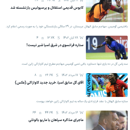
21 آبان 1403
64.9K
34
کابوس قدیمی استقلال و پرسپولیس بازنشسته شد
بافتیمبی گومیس، مهاجم سابق الهلال عربستان، در 39 سالگی بازنشستگی خود را به صورت رسمی اعلام کرد.
28 آبان 1402
13.7K
4
ستاره فرانسوی در شرق آسیا شیر نیست!
سه پاس گل در ده بازی تنها دستاورد بافی تمبی گومیس مهاجم مطرح تیم کاوازاکی ژاپن است.
17 مرداد 1402
26.6K
8
آقای گل سابق آسیا، خرید جدید کاوازاکی (عکس)
ستاره سابق الهلال با عقد قراردادی یک ساله به تیم کاوازاکی ژاپن خواهد پیوست.
16 مرداد 1402
44.3K
64
ماجرای مذاکره سپاهان با ماریو بالوتلی