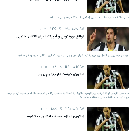
سران باشگاه فیورنتینا از خریداری آمائوری از باشگاه یوونتوس خبر دادند.
30 دی 1390
1.4K
0
توافق یوونتوس و فیورنتینا برای انتقال آمائوری
این مهاجم برزیلی الاصل روز چهارشنبه اظهار امیدواری کرده بود که این انتقال به زودی انجام شود
17 دی 1390
1.7K
0
آمائوری: دوست دارم به رم بروم
با حضور آنتونیو کونته در تیم یوونتوس، آمائوری به شدت به حاشیه رفته و در چند ماه اخیر شایعاتی در مورد
پیوستن او به باشگاه های مختلف منتشر شد.
10 دی 1390
1.8K
0
آمائوری: اجازه بدهید جانشین جیلا شوم