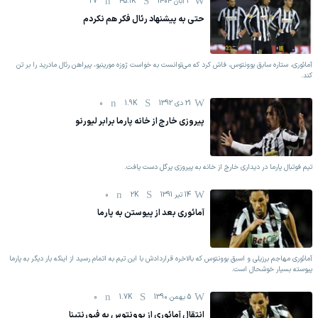
3 آبان 1404
45.1K
27
حتی به پیشنهاد رئال فکر هم نکردم
آمائوری، ستاره سابق یوونتوس، فاش کرد که می‌توانست به خواست ژوزه مورینیو، پیراهن رئال مادرید را بر تن
کند.
21 دی 1392
1.9K
0
پیروزی خارج از خانه پارما برابر لیورنو
تیم فوتبال پارما در دیداری خارج از خانه به پیروزی پرگل دست یافت.
14 تیر 1391
2K
0
آمائوری بعد از پیوستن به پارما
آمائوری مهاجم برزیلی و اسبق یوونتوس که بالاخره قراردادش با این تیم به اتمام رسید از اینکه بار دیگر به پارما
پیوسته بسیار خوشحال است.
5 بهمن 1390
1.7K
0
انتقال آمائوری از یوونتوس به فیورنتینا