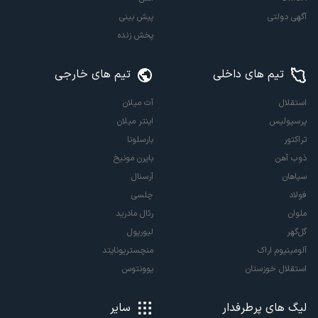
آگهی دولتی
پیش بینی
پخش زنده
تیم های داخلی
تیم های خارجی
استقلال
آث میلان
پرسپولیس
اینتر میلان
تراکتور
بارسلونا
ذوب آهن
بایرن مونیخ
سپاهان
آرسنال
فولاد
چلسی
ملوان
رئال مادرید
گل‌گهر
لیورپول
آلومینیوم اراک
منچستریونایتد
استقلال خوزستان
یوونتوس
لیگ های پرطرفدار
سایر