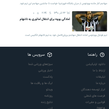
مهاجم کنار مانده یوونتوس از سران باشگاه فیورنتینا خواست تا جانشین مهاجم این تیم شود.
23 آذر 1390
2.2K
0
آمادگی یووه برای انتقال آمائوری به تاتنهام
تیم فوتبال یوونتوس آماده انتقال مهاجم برزیلی‌الاصل خود به تیم تاتنهام انگلیس است.
راهنما
سرویس ها
دانلود اپلیکیشن
سوژه‌های ورزشی شما
ارتباط با ما
اخبار ورزشی
تبلیغات
پادکست
درباره ما
لیگ ها و رقابت ها
ابزار توسعه دهندگان
ویدئو
فرصت های شغلی
روزنامه
قوانین و مقررات
نتایج زنده
DMCA
آنتن