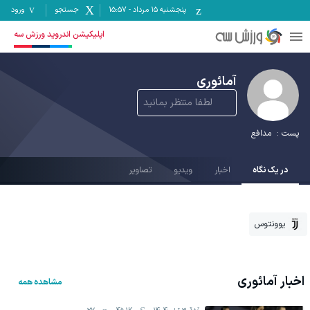
پنجشنبه ۱۵ مرداد
-
15:57
جستجو
ورود
اپلیکیشن اندروید ورزش سه
آمائوری
لطفا منتظر بمانید
پست :
مدافع
در یک نگاه
اخبار
ویدیو
تصاویر
یوونتوس
اخبار
آمائوری
مشاهده همه