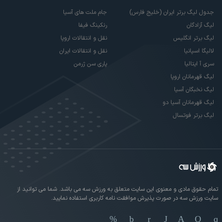
جدول لیگ برتر ایران (خلیج فارس)
جام ملت های آسیا
لیگ آزادگان
رنکینگ فیفا
لیگ برتر انگلیس
نقل و انتقالات اروپا
لالیگا اسپانیا
نقل و انتقالات ایران
سری آ ایتالیا
پاری سن ژرمن
لیگ قهرمانان اروپا
لیگ نخبگان آسیا
لیگ قهرمانان آسیا دو
لیگ برتر فوتسال
تمام حقوق مادی و معنوی این سایت متعلق به ورزش سه می باشد. شما می توانید از
سایت ورزش سه در صورت پذیرش موافقت نامه کاربری استفاده نمایید.