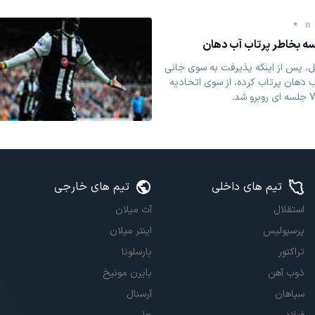
0
، پس از اینکه پذیرفت به سوی جانی
ب دهان ‏پرتاب کرده، از سوی اتحادیه
تیم های داخلی
تیم های خارجی
استقلال
آث میلان
پرسپولیس
اینتر میلان
تراکتور
بارسلونا
ذوب آهن
بایرن مونیخ
سپاهان
آرسنال