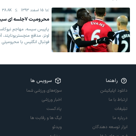
15 اسفند 1393
38.8K
محرومیت 7جلسه ای سیسه بخاطر پرتاب آب دهان
پاپیس سیسه، مهاجم نیوکاسل
اونز، مدافع منچستریونایتد، آ
فوتبال انگلیس با محرومیتی 7 جلسه ای روبرو شد.‏
راهنما
سرویس ها
دانلود اپلیکیشن
سوژه‌های ورزشی شما
ارتباط با ما
اخبار ورزشی
تبلیغات
پادکست
درباره ما
لیگ ها و رقابت ها
ابزار توسعه دهندگان
ویدئو