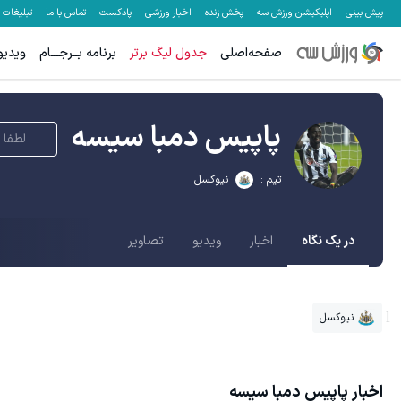
پیش بینی
اپلیکیشن ورزش سه
پخش زنده
اخبار ورزشی
پادکست
تماس با ما
تبلیغات
صفحه‌اصلی
جدول لیگ برتر
برنامه بــرجـــام
ویدیو
پاپیس دمبا سیسه
لطفا 
تیم :
نیوکسل
در یک نگاه
اخبار
ویدیو
تصاویر
نیوکسل
اخبار
پاپیس دمبا سیسه