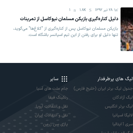
28 تیر 1392
1.8K
1
دلیل کناره‌گیری بازیکن مسلمان نیوکاسل از تمرینات
بازیکن مسلمان نیوکاسل پس از کناره‌گیری از "کلاغ‌ها" می‌گوید،
تنها دلیل او برای رفتن از این تیم اسپانسر باشگاه است.
لیگ های پرطرفدار
سایر
جدول لیگ برتر ایران (خلیج فارس)
جام ملت های آسیا
لیگ آزادگان
رنکینگ فیفا
لیگ برتر انگلیس
نقل و انتقالات اروپا
لالیگا اسپانیا
نقل و انتقالات ایران
سری آ ایتالیا
پاری سن ژرمن