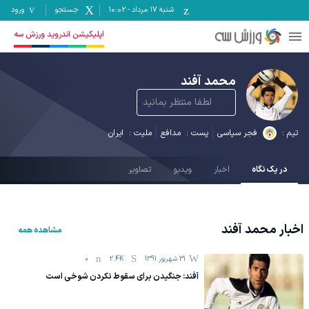
شنبه ۱۷ مرداد
-
10:02
جستجو
ورود
اپلیکیشن اندروید ورزش سه
محمد آفند
لطفا منتظر بمانید
تیم :
فجر سپاسی
پست :
مدافع
ملیت :
ایران
در یک نگاه
اخبار
ویدیو
تصاویر
اخبار
محمد آفند
مشاهده همه
31 شهریور 1391
2.4K
0
آفند: جنگیدن برای سقوط نکردن شوخی است