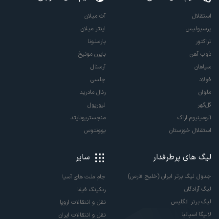
استقلال
آث میلان
پرسپولیس
اینتر میلان
تراکتور
بارسلونا
ذوب آهن
بایرن مونیخ
سپاهان
آرسنال
فولاد
چلسی
ملوان
رئال مادرید
گل‌گهر
لیورپول
آلومینیوم اراک
منچستریونایتد
استقلال خوزستان
یوونتوس
لیگ های پرطرفدار
سایر
جدول لیگ برتر ایران (خلیج فارس)
جام ملت های آسیا
لیگ آزادگان
رنکینگ فیفا
لیگ برتر انگلیس
نقل و انتقالات اروپا
لالیگا اسپانیا
نقل و انتقالات ایران