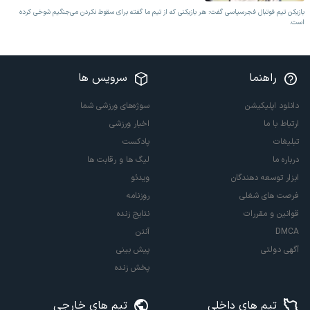
بازیکن تیم فوتبال فجرسپاسی گفت: هر بازیکنی که از تیم ما گفته برای سقوط نکردن می‌جنگیم شوخی کرده
است.
راهنما
سرویس ها
دانلود اپلیکیشن
سوژه‌های ورزشی شما
ارتباط با ما
اخبار ورزشی
تبلیغات
پادکست
درباره ما
لیگ ها و رقابت ها
ابزار توسعه دهندگان
ویدئو
فرصت های شغلی
روزنامه
قوانین و مقررات
نتایج زنده
DMCA
آنتن
آگهی دولتی
پیش بینی
پخش زنده
تیم های داخلی
تیم های خارجی