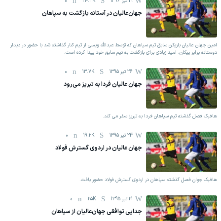
19 تیر 1396
24.3K
0
جهان‌عالیان در آستانه بازگشت به سپاهان
امین جهان عالیان بازیکن سابق تیم سپاهان که توسط عبدالله ویسی از تیم کنار گذاشته شد با حضور در دیدار
دوستانه برابر پیکان، امید زیادی برای بازگشت به تیم سابق خود پیدا کرده است.
26 تیر 1395
13.7K
0
جهان عالیان فردا به تبریز می‌رود
هافبک فصل گذشته تیم سپاهان فردا به تبریز سفر می کند.
24 تیر 1395
19.2K
0
جهان عالیان در اردوی گسترش فولاد
هافبک جوان فصل گذشته سپاهان در اردوی گسترش فولاد حضور یافت.
21 تیر 1395
25K
0
جدایی توافقی جهان‎‌عالیان از سپاهان