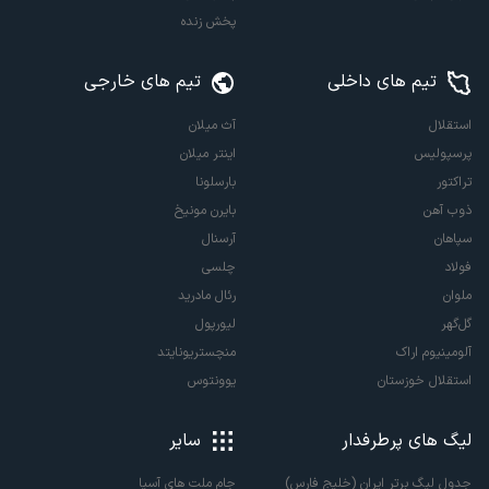
پخش زنده
تیم های داخلی
تیم های خارجی
استقلال
آث میلان
پرسپولیس
اینتر میلان
تراکتور
بارسلونا
ذوب آهن
بایرن مونیخ
سپاهان
آرسنال
فولاد
چلسی
ملوان
رئال مادرید
گل‌گهر
لیورپول
آلومینیوم اراک
منچستریونایتد
استقلال خوزستان
یوونتوس
لیگ های پرطرفدار
سایر
جدول لیگ برتر ایران (خلیج فارس)
جام ملت های آسیا