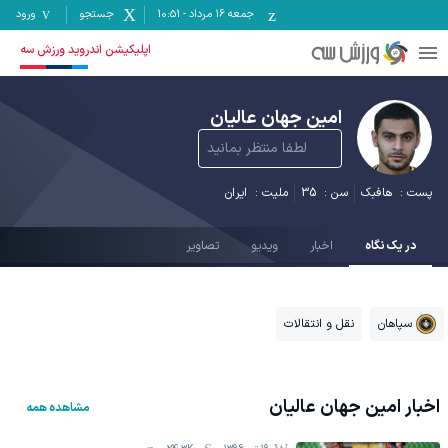
جمعه ۱۶ مرداد
-
10:51
جستجو
ورود
اپلیکیشن اندروید ورزش سه
امین جهان عالیان
لطفا منتظر بمانید
پست :
هافبک
سن :
35
ملیت :
ایران
در یک نگاه
اخبار
ویدیو
تصاویر
سپاهان
نقل و انتقالات
اخبار
امین جهان عالیان
مشاهده همه