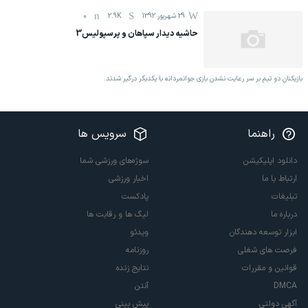
29 شهریور 1392
2.9K
0
حاشیه دیدار سپاهان و پرسپولیس3
بازیکنان دو تیم بر سر رعایت نشدن بازی جوانمردانه با یکدیگر درگیر شدند.
راهنما
سرویس ها
دانلود اپلیکیشن
سوژه‌های ورزشی شما
ارتباط با ما
اخبار ورزشی
تبلیغات
پادکست
درباره ما
لیگ ها و رقابت ها
ابزار توسعه دهندگان
ویدئو
فرصت های شغلی
روزنامه
قوانین و مقررات
نتایج زنده
DMCA
آنتن
آگهی دولتی
پیش بینی