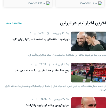
1405/05/24
15:00
1405/05/16
22:00
آخرین اخبار تیم
هرتابرلین
مشاهده همه
24 اردیبهشت
18.7K
1
دورتموند علاقه‌اش به استعداد هرتا را پنهان نکرد
مدیر بوروسیا دورتموند علاقه این باشگاه را به استعداد ۱۶ ساله هرتابرلین تأیید کرد.
5 اردیبهشت
34.9K
0
اوج جنگ بقا در جذاب‌ترین لیگ دسته دوی دنیا
در فاصله چهار هفته مانده به پایان فصل، نبرد برای فرار از سقوط در بوندسلیگا دو همچنان با حداکثر دنبال
می‌شود.
20 فروردين
75.9K
0
مینی کروس چشم گواردیولا را گرفت!