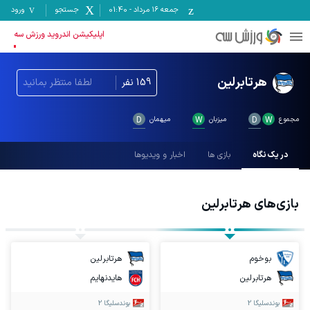
جمعه ۱۶ مرداد
-
01:40
جستجو
ورود
اپلیکیشن اندروید ورزش سه
هرتابرلین
159
نفر
لطفا منتظر بمانید
مجموع
W
D
میزبان
W
میهمان
D
در یک نگاه
بازی ها
اخبار و ویدیوها
بازی‌های
هرتابرلین
بوخوم
هرتابرلین
هرتابرلین
هایدنهایم
بوندسلیگا 2
بوندسلیگا 2