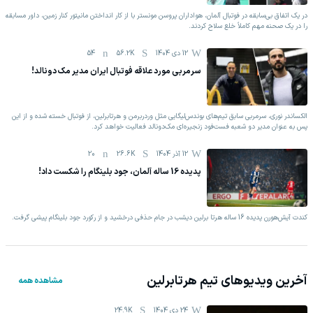
در یک اتفاق بی‌سابقه در فوتبال آلمان، هواداران پروسن مونستر با از کار انداختن مانیتور کنار زمین، داور مسابقه
را در یک صحنه مهم کاملاً خلع سلاح کردند.
12 دی 1404
56.2K
54
سرمربی مورد علاقه فوتبال ایران مدیر مک دونالد!
الکساندر نوری، سرمربی سابق تیم‌های بوندس‌لیگایی مثل وردربرمن و هرتابرلین، از فوتبال خسته شده و از این
پس به عنوان مدیر دو شعبه فست‌فود زنجیره‌ای مک‌دونالد فعالیت خواهد کرد.
12 آذر 1404
26.6K
20
پدیده 16 ساله آلمان، جود بلینگام را شکست داد!
کندت آیش‌هورن پدیده 16 ساله هرتا برلین دیشب در جام حذفی درخشید و از رکورد جود بلینگام پیشی گرفت.
آخرین ویدیوهای تیم
هرتابرلین
مشاهده همه
24 دی 1404
24.9K