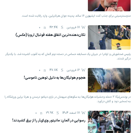
منچسترسیتی برای جذب کنت ایشهورن ۱۶ ساله، پدیده جوان هرتابرلین، وارد رقابت شده است.
17 فروردين
43.4K
0
تکان‌دهنده‌ترین اتفاق هفته فوتبال اروپا (عکس)
پلیس ضدشورش و اولترا در جریان یک مسابقه حساس در دسته دوم آلمان که به آشوب کشیده شد، با یکدیگر
درگیر شدند.
16 فروردين
47.8K
0
هجوم هولیگان‌ها به دلیل توهین ناموسی!
در بوندس‌لیگا 2 حمله وحشیانه هولیگان‌ها به سکوهای میهمان در بازی دینامو درسدن و هرتا برلین ورزشگاه را
به تسخیر دود و آتش درآورد.
17 اسفند 1404
29.9K
0
رسوایی در آلمان: مانیتور وی‌ای‌آر را از برق کشیدند!