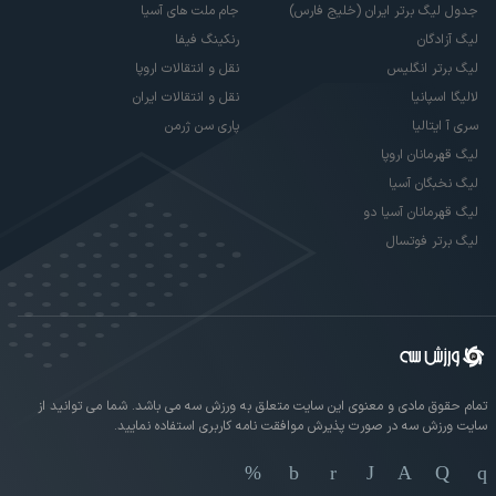
جدول لیگ برتر ایران (خلیج فارس)
جام ملت های آسیا
لیگ آزادگان
رنکینگ فیفا
لیگ برتر انگلیس
نقل و انتقالات اروپا
لالیگا اسپانیا
نقل و انتقالات ایران
سری آ ایتالیا
پاری سن ژرمن
لیگ قهرمانان اروپا
لیگ نخبگان آسیا
لیگ قهرمانان آسیا دو
لیگ برتر فوتسال
تمام حقوق مادی و معنوی این سایت متعلق به ورزش سه می باشد. شما می توانید از
سایت ورزش سه در صورت پذیرش موافقت نامه کاربری استفاده نمایید.