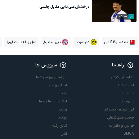
درخشش علی دایی مقابل چلسی
04:08
بوندسلیگا آلمان
دورتموند
بایرن مونیخ
نقل و انتقالات اروپا
راهنما
سرویس ها
دانلود اپلیکیشن
سوژه‌های ورزشی شما
ارتباط با ما
اخبار ورزشی
تبلیغات
پادکست
درباره ما
لیگ ها و رقابت ها
ابزار توسعه دهندگان
ویدئو
فرصت های شغلی
روزنامه
قوانین و مقررات
نتایج زنده
DMCA
آنتن