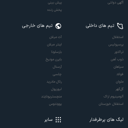
آگهی دولتی
پیش بینی
پخش زنده
تیم های داخلی
تیم های خارجی
استقلال
آث میلان
پرسپولیس
اینتر میلان
تراکتور
بارسلونا
ذوب آهن
بایرن مونیخ
سپاهان
آرسنال
فولاد
چلسی
ملوان
رئال مادرید
گل‌گهر
لیورپول
آلومینیوم اراک
منچستریونایتد
استقلال خوزستان
یوونتوس
لیگ های پرطرفدار
سایر