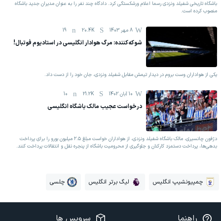
باشگاه تاریخی شفیلد ونزدی رسما اعلام ورشکستگی کرد. دادگاه چند نفر را به عنوان مدیران جدید باشگاه
منصوب کرده است.
8 مهر 1403
20.4K
19
شوکه‌کننده: مرگ هوادار انگلیسی در استادیوم فوتبال!
یکی از هواداران وست‌ بروم در دیدار تیمش مقابل شفیلد ونزدی، جان خود را از دست داد.
10 آبان 1402
21.2K
10
درخواست عجیب مالک باشگاه انگلیسی
دژفون چانسیری، مالک باشگاه شفیلد ونزدی، از هواداران خواست مبلغ ۲.۵ میلیون یورو را برای پرداخت
بدهی‌ها، پرداخت دستمزد کارکنان و جلوگیری از محرومیت باشگاه از پنجره نقل و انتقالات پرداخت کنند.
چمپیونشیپ انگلیس
لیگ برتر انگلیس
چلسی
راهنما
سرویس ها