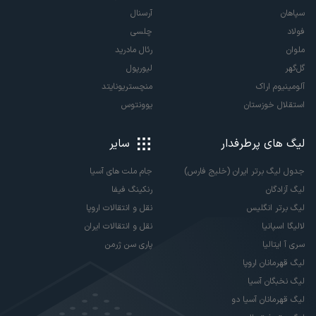
سپاهان
آرسنال
فولاد
چلسی
ملوان
رئال مادرید
گل‌گهر
لیورپول
آلومینیوم اراک
منچستریونایتد
استقلال خوزستان
یوونتوس
لیگ های پرطرفدار
سایر
جدول لیگ برتر ایران (خلیج فارس)
جام ملت های آسیا
لیگ آزادگان
رنکینگ فیفا
لیگ برتر انگلیس
نقل و انتقالات اروپا
لالیگا اسپانیا
نقل و انتقالات ایران
سری آ ایتالیا
پاری سن ژرمن
لیگ قهرمانان اروپا
لیگ نخبگان آسیا
لیگ قهرمانان آسیا دو