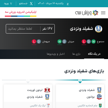
یکشنبه ۱۸ مرداد
-
06:01
جستجو
ورود
اپلیکیشن اندروید ورزش سه
شفیلد ونزدی
167
نفر
لطفا منتظر بمانید
مجموع
W
D
L
میزبان
D
W
میهمان
D
L
در یک نگاه
بازی ها
اخبار و ویدیوها
بازی‌های
شفیلد ونزدی
شفیلد ونزدی
لیتون اورینت
بولتون
شفیلد ونزدی
جام اتحادیه انگلیس
لیگ یک انگلیس