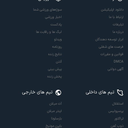
دانلود اپلیکیشن
سوژه‌های ورزشی شما
ارتباط با ما
اخبار ورزشی
تبلیغات
پادکست
درباره ما
لیگ ها و رقابت ها
ابزار توسعه دهندگان
ویدئو
فرصت های شغلی
روزنامه
قوانین و مقررات
نتایج زنده
DMCA
آنتن
آگهی دولتی
پیش بینی
پخش زنده
تیم های داخلی
تیم های خارجی
استقلال
آث میلان
پرسپولیس
اینتر میلان
تراکتور
بارسلونا
ذوب آهن
بایرن مونیخ