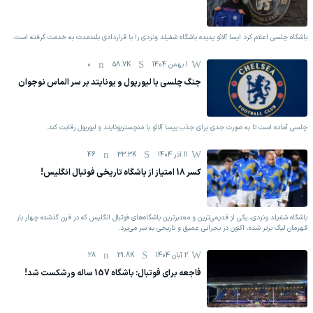
باشگاه چلسی اعلام کرد ایسا آلائو پدیده باشگاه شفیلد ونزدی را با قراردادی بلندمدت به خدمت گرفته است.
1 بهمن 1404
58.7K
0
جنگ چلسی با لیورپول و یونایتد بر سر الماس نوجوان
چلسی آماده است تا به صورت جدی برای جذب ییسا آلائو با منچستریونایتد و لیورپول رقابت کند.
11 آذر 1404
33.3K
46
کسر 18 امتیاز از باشگاه تاریخی فوتبال انگلیس!
باشگاه شفیلد ونزدی، یکی از قدیمی‌ترین و معتبرترین باشگاه‌های فوتبال انگلیس که در قرن گذشته چهار بار
قهرمان لیگ برتر شده، اکنون در بحرانی عمیق و تاریخی به سر می‌برد.
2 آبان 1404
31.8K
28
فاجعه برای فوتبال: باشگاه 157 ساله ورشکست شد!