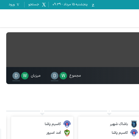
پنجشنبه ۱۵ مرداد
-
09:39
جستجو
ورود
مجموع
W
D
میزبان
W
D
باشاک شهیر
کاسیم پاشا
کاسیم پاشا
آمد اسپور