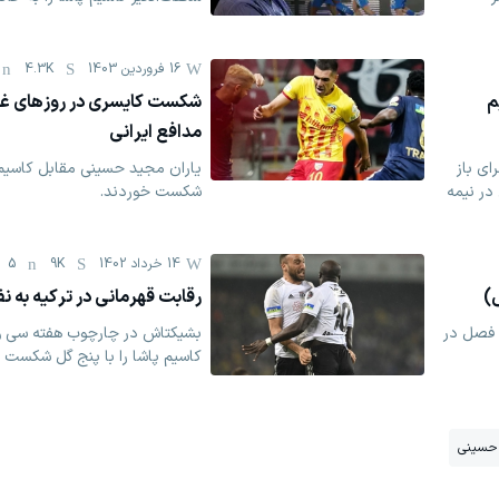
16 فروردين 1403
4.3K
م
شکست کایسری در روزهای غیب
مدافع ایرانی
ای باز
یاران مجید حسینی مقابل کاسیم 
 در نیمه
شکست خوردند.
14 خرداد 1402
9K
5
س)
رقابت قهرمانی در ترکیه به نف
م فصل در
بشیکتاش در چارچوب هفته سی و 
کاسیم پاشا را با پنج گل شکست د
حسینی