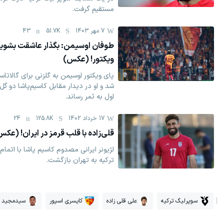
مستقیم گرفت.
7 مهر 1403
51.7K
43
طوفان اوسیمن: بگذار عاشقت بشوی
ویکتور! (عکس)‏
پای ویکتور اوسیمن به گلزنی برای گالاتاسر
شد و او در دیدار ‏مقابل کاسیم‌پاشا دو گل
اول به ثمر رساند. ‏
17 خرداد 1402
125.8K
24
قلی‌زاده با قلب قرمز در ایران! (عک
لژیونر ایرانی مصدوم کاسیم پاشا با اتما
ترکیه به تهران بازگشت.
سوپرلیگ ترکیه
علی قلی زاده
کایسری اسپور
سیدمجید 