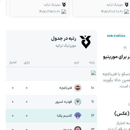
سوپرلیگ ترکیه
سوپرلیگ ترکیه
1405/06/15
20:30
1405/06/08
20:30
مشاهده همه
رتبه در جدول
سوپرلیگ ترکیه
21
 برای مورینیو
رتبه
تیم
بازی
امتیاز
کو با فنرباغچه
مین حالا بگویند
‏است. ‏
10
فنرباغچه
0
0
11
قونیه اسپور
0
0
! (عکس)
12
کاسیم پاشا
0
0
 امتیاز
ه بدرقه کردند.
13
چوروم
0
0