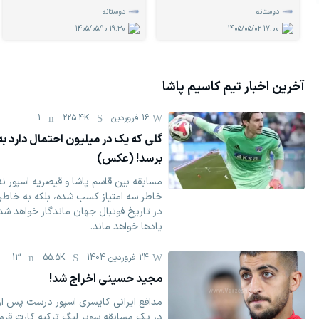
دوستانه
دوستانه
1405/05/10
19:30
1405/05/02
17:00
آخرین اخبار تیم
کاسیم پاشا
16 فروردين
225.4K
1
گلی که یک در میلیون احتمال دارد به
برسد! (عکس)
مسابقه بین قاسم پاشا و قیصریه اسپور نه 
خاطر سه امتیاز کسب شده، بلکه به خاطر
در تاریخ فوتبال جهان ماندگار خواهد شد،
یادها خواهد ماند.
24 فروردين 1404
55.5K
13
مجید حسینی اخراج شد!
مدافع ایرانی کایسری اسپور درست پس از
در یک مسابقه سوپر لیگ ترکیه کارت قرم