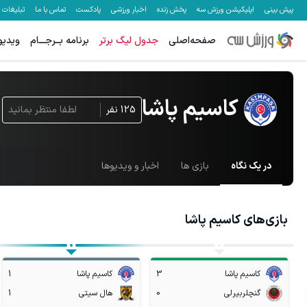
پیش بینی
اپلیکیشن ورزش سه
پخش زنده
اخبار ورزشی
پادکست
تماس با ما
تبلیغات
صفحه‌اصلی
جدول لیگ برتر
برنامه بــرجـــام
ویدیو
کاسیم پاشا
125
نفر
لطفا منتظر بمانید
در یک نگاه
بازی ها
اخبار و ویدیوها
بازی‌های
کاسیم پاشا
کاسیم پاشا
3
کاسیم پاشا
1
گنچلربیرلی
0
هال سیتی
1