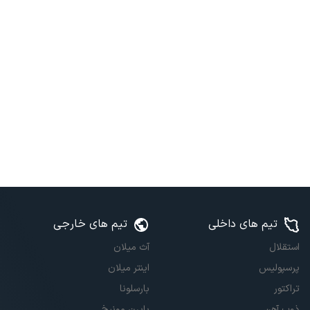
تیم های داخلی
تیم های خارجی
استقلال
آث میلان
پرسپولیس
اینتر میلان
تراکتور
بارسلونا
ذوب آهن
بایرن مونیخ