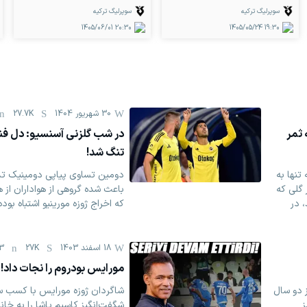
سوپرلیگ ترکیه
سوپرلیگ ترکیه
1405/06/01
20:30
1405/05/24
19:30
30 شهریور 1404
27.7K
 ثمر
در شب گلزنی آسنسیو: دل فنر
تنگ شد!‏
تنها به
دومین تساوی پیاپی دومینیک تدس
 گلی که
باعث شده گروهی ‏از هواداران از ه
 در
که اخراج ژوزه مورینیو اشتباه بوده 
18 اسفند 1403
27K
13
مورایس بودروم را نجات داد
 دو سال
شاگردان ژوزه مورایس با کسب سه
ز
شگفت‌انگیز کاسیم پاشا را به خان