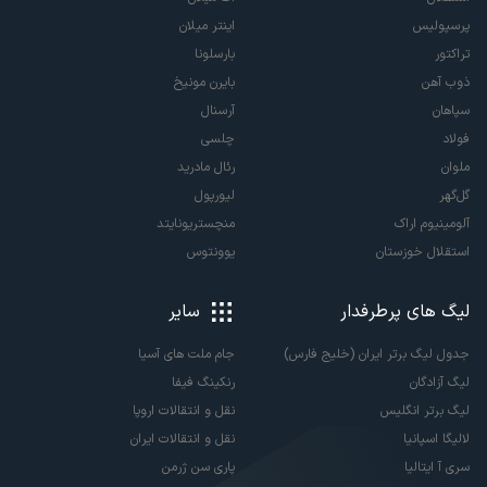
پرسپولیس
اینتر میلان
تراکتور
بارسلونا
ذوب آهن
بایرن مونیخ
سپاهان
آرسنال
فولاد
چلسی
ملوان
رئال مادرید
گل‌گهر
لیورپول
آلومینیوم اراک
منچستریونایتد
استقلال خوزستان
یوونتوس
لیگ های پرطرفدار
سایر
جدول لیگ برتر ایران (خلیج فارس)
جام ملت های آسیا
لیگ آزادگان
رنکینگ فیفا
لیگ برتر انگلیس
نقل و انتقالات اروپا
لالیگا اسپانیا
نقل و انتقالات ایران
سری آ ایتالیا
پاری سن ژرمن