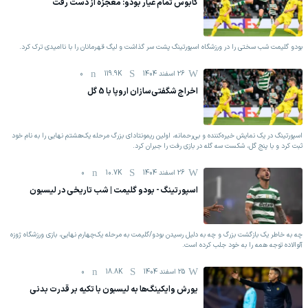
کابوس تمام عیار بودو: معجزه از دست رفت
بودو گلیمت شب سختی را در ورزشگاه اسپورتینگ پشت سر گذاشت و لیگ قهرمانان را با ناامیدی ترک کرد.
26 اسفند 1404
119.9K
0
اخراج شگفتی‌سازان اروپا با 5 گل
اسپورتینگ در یک نمایش خیره‌کننده و بی‌رحمانه، اولین ریمونتادای بزرگ مرحله یک‌هشتم نهایی را به نام خود
ثبت کرد و با پنج گل، شکست سه گله در بازی رفت را جبران کرد.
26 اسفند 1404
10.7K
0
اسپورتینگ - بودو گلیمت | شب تاریخی در لیسبون
چه به خاطر یک بازگشت بزرگ و چه به دلیل رسیدن بودو/گلیمت به مرحله یک‌چهارم نهایی، بازی ورزشگاه ژوزه
آلوالاده توجه همه را به خود جلب کرده است.
25 اسفند 1404
18.8K
0
یورش وایکینگ‌ها به لیسبون با تکیه بر قدرت بدنی