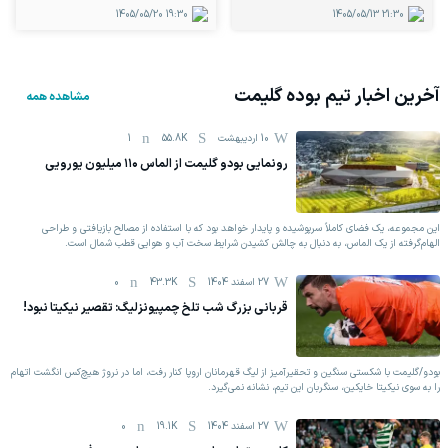
1405/05/20
19:30
1405/05/13
21:30
آخرین اخبار تیم
بوده گلیمت
مشاهده همه
10 اردیبهشت
55.8K
1
رونمایی بودو گلیمت از الماس ۱۱۰ میلیون یورویی
این مجموعه، یک فضای کاملاً سرپوشیده و پایدار خواهد بود که با استفاده از مصالح بازیافتی و طراحی
الهام‌گرفته از یک الماس، به دنبال به چالش کشیدن شرایط سخت آب و هوایی قطب شمال است.
27 اسفند 1404
43.3K
0
قربانی بزرگ شب تلخ چمپیونزلیگ: تقصیر نیکیتا نبود!
بودو/گلیمت با شکستی سنگین و تحقیرآمیز از لیگ قهرمانان اروپا کنار رفت، اما در نروژ هیچ‌کس انگشت اتهام
را به سوی نیکیتا خایکین، سنگربان این تیم، نشانه نمی‌گیرد.
27 اسفند 1404
19.1K
0