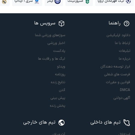
لیگ قهرمانان اروپا
اسپورتینگ
اینتر
سری آ ایتالیا
راهنما
سرویس ها
دانلود اپلیکیشن
سوژه‌های ورزشی شما
ارتباط با ما
اخبار ورزشی
تبلیغات
پادکست
درباره ما
لیگ ها و رقابت ها
ابزار توسعه دهندگان
ویدئو
فرصت های شغلی
روزنامه
قوانین و مقررات
نتایج زنده
DMCA
آنتن
آگهی دولتی
پیش بینی
پخش زنده
تیم های داخلی
تیم های خارجی
استقلال
آث میلان