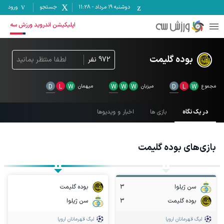
دوشنبه ۱۹ مرداد
-
11:28
جستجو
ورود
اپلیکیشن اندروید ورزش سه
بوده گلیمت
972
نفر
لطفا منتظر بمانید
مجموع
W
L
D
میزبان
W
W
W
میهمان
W
L
D
در یک نگاه
بازی ها
اخبار و ویدیوها
بازی‌های
بوده گلیمت
سن ژیلوا
3
بوده گلیمت
بوده گلیمت
3
سن ژیلوا
لیگ قهرمانان اروپا
لیگ قهرمانان اروپا