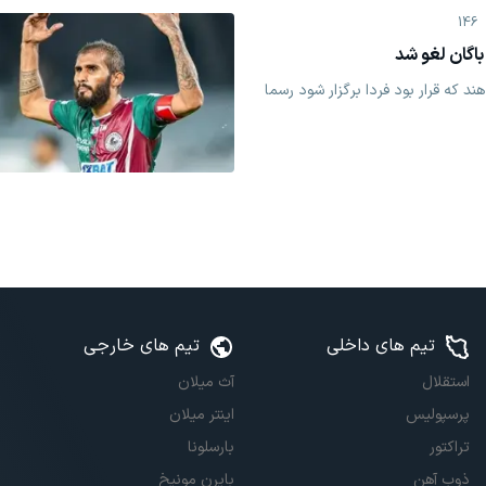
146
اگان لغو شد
د که قرار بود فردا برگزار شود رسما
تیم های داخلی
تیم های خارجی
استقلال
آث میلان
پرسپولیس
اینتر میلان
تراکتور
بارسلونا
ذوب آهن
بایرن مونیخ