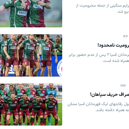
رایم سنگینی از جمله محرومیت از
رو شد.
43
رومیت نامحدود!
حذف موهون باگان از لیگ قهرمانان آسیا ۲ پس از عدم حضور برابر
همراه شده است.
272
انصراف حریف سپاهان!
ل رقابتهای لیگ قهرمانان آسیا ممکن
ه همراه داشته باشد.