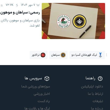
7 مهر 1404
73.6K
رسمی: سپاهان و موهون ب
بازی سپاهان و موهون باگان هن
لغو شد.
لیگ قهرمانان آسیا دو
سپاهان
تراکتور
راهنما
سرویس ها
دانلود اپلیکیشن
سوژه‌های ورزشی شما
ارتباط با ما
اخبار ورزشی
تبلیغات
پادکست
درباره ما
لیگ ها و رقابت ها