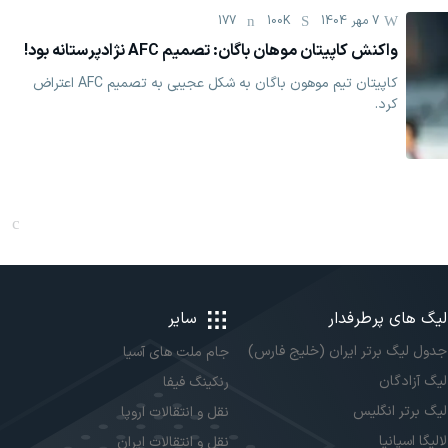
7 مهر 1404
100K
177
واکنش کاپیتان موهان باگان: تصمیم AFC نژادپرستانه بود!
کاپیتان تیم موهون باگان به شکل عجیبی به تصمیم AFC اعتراض
کرد.
لیگ های پرطرفدار
سایر
جدول لیگ برتر ایران (خلیج فارس)
جام ملت های آسیا
لیگ آزادگان
رنکینگ فیفا
لیگ برتر انگلیس
نقل و انتقالات اروپا
لالیگا اسپانیا
نقل و انتقالات ایران