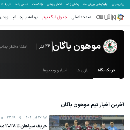
پیش بینی
اپلیکیشن ورزش سه
پخش زنده
اخبار ورزشی
پادکست
تماس با ما
تبلیغات
صفحه‌اصلی
جدول لیگ برتر
برنامه بــرجـــام
ویدیو
موهون باگان
46
نفر
لطفا منتظر بمانی
در یک نگاه
بازی ها
اخبار و ویدیوها
آخرین اخبار تیم
موهون باگان
26 آذر 1404
33.1K
حریف سپاهان تا 2028 محروم شد!