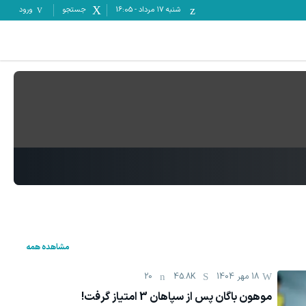
شنبه ۱۷ مرداد
-
16:05
جستجو
ورود
مشاهده همه
18 مهر 1404
45.8K
20
موهون باگان پس از سپاهان 3 امتیاز گرفت!