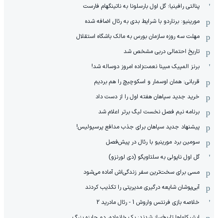
پنالتی رافینیا؛ گل اول بارسلونا به ناتینگهام فارست
مورینیو: برناردو با شرایط بدی به رئال اضافه شده
مهلت سه روزه سازمان بورس به مالک باشگاه استقلال
تاریخ احتمالی دربی مشخص شد
برنز المپیک مبینا نعمت‌زاده امروز دوساله شد!
قربانی: همان اوسمار و اسکوچیچ را هم بردیم
خرید جدید سپاهان هفته اول را از دست داد
برنامه نیم فصل نخست لیگ برتر اعلام شد
پیشنهاد جدید سپاهان برای جذب مدافع پرسپولیس!
سومین برد مورینیو با رئال در پیش‌فصل
گل اول ناپولی به سلتاویگو (دی لورنزو)
مسی برای سخت‌ترین سفر زندگی‌اش آماده می‌شود
آبی‌پوشان شایعه درگیری مدیریتی را تکذیب کردند
خلاصه بازی فرنتس واروش 1 - رئال مادرید 2
ایشیکاوا‌ها تاریخ‌ساز شدند: یک خانواده، دو جایزه بزرگ