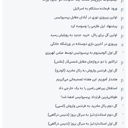
ورود فرمانده سنتکام به اسرائیل
اولین پیروزی نوری در آبادان مقابل پرسپولیس
پیشنهاد لیل طارمی را وسوسه کرد
اولین گل برای رئال: خرید جدید به رویایش رسید
پیروزی در آخرین بازی دوستانه در ورزشگاه خانگی
گل اول آلومینیوم به پرسپولیس توسط عباس کهریزی
تراکتور با دو دروازه‌بان مقابل شمس‌آذر (عکس)
گل اول فرنتس واروش به رئال مادرید (کودرو)
هشدار آموریم: این هفته تصمیماتی می‌گیریم
استقلال پیراهن رامین را به یک خارجی داد
طولانی‌ترین قرارداد پرسپولیس امضا شد!
گل دوم رئال مادرید به فرنتس واروش (اسپی)
گل دوم استانداردلیژ به سرکل بروژ (دنیس درگاهی)
گل اول استانداردلیژ به سرکل بروژ (دنیس درگاهی)