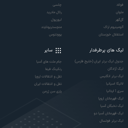
فولاد
چلسی
ملوان
رئال مادرید
گل‌گهر
لیورپول
آلومینیوم اراک
منچستریونایتد
استقلال خوزستان
یوونتوس
لیگ های پرطرفدار
سایر
جدول لیگ برتر ایران (خلیج فارس)
جام ملت های آسیا
لیگ آزادگان
رنکینگ فیفا
لیگ برتر انگلیس
نقل و انتقالات اروپا
لالیگا اسپانیا
نقل و انتقالات ایران
سری آ ایتالیا
پاری سن ژرمن
لیگ قهرمانان اروپا
لیگ نخبگان آسیا
لیگ قهرمانان آسیا دو
لیگ برتر فوتسال