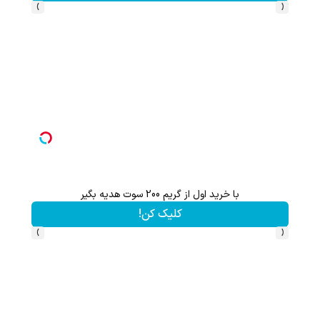
›
‹
با خرید اول از گریم 200 سوت هدیه بگیر
کلیک کن!
›
‹