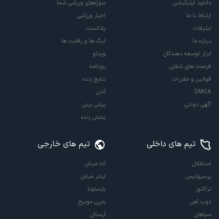
دانلود اپلیکیشن
سوژه‌های ورزشی شما
ارتباط با ما
اخبار ورزشی
تبلیغات
پادکست
درباره ما
لیگ ها و رقابت ها
ابزار توسعه دهندگان
ویدئو
فرصت های شغلی
روزنامه
قوانین و مقررات
نتایج زنده
DMCA
آنتن
آگهی دولتی
پیش بینی
پخش زنده
تیم های داخلی
تیم های خارجی
استقلال
آث میلان
پرسپولیس
اینتر میلان
تراکتور
بارسلونا
ذوب آهن
بایرن مونیخ
سپاهان
آرسنال