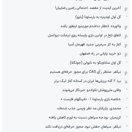
آخرین آپدیت از مقصد احتمالی رامین رضاییان!
گل اول اودینزه به بارسلونا (بایو)
والورده: انتظار نداشتم مورینیو اینطور باشد
اتفاق تلخ در اولین بازی یایسله روی نیمکت نیوکسل
آغاز به کار سرمربی جدید قهرمان آسیا
دو خرید پایانی در راه اصفهان
گل اول سلتاویگو به ناپولی (جوتگلا)
نیکفر: منتظر رأی CAS برای مجوز حرفه‌ای هستیم
برد ۲ گله برزیلی‌ها ایران در آستانه آغاز لیگ برتر
وقتی ملی‌پوشان تکواندو خبرنگار می‌شوند
خلاصه بازی بارسلونا 1 - ناتینگهام فارست 0
محمدی: بازیکنان مد نظر ویسی جذب شده‌اند
کریمیان: بودجه سپاهان نسبت به تورم کاهش یافته
نیکفر: سپاهان حقش نبود مجوز حرفه‌ای دریافت نکند