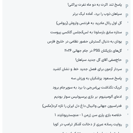
پاسخ تند اکرت به دو ماه نفرت پراکنی!
سپاهان ذوب را برد، آماده لیگ برتر
گل اول رئال مادرید به فرنتس واروش (ریواس)
ستاره سابق بارسلونا به لس‌آنجلس گلکسی پیوست
یونان به دنبال گسترش حضور نظامی در خلیج فارس
گل‌های بازیکنان PSG در جام جهانی 2026
حاج‌صفی آقای گل جدید سپاهان!
سردار آزمون برای فصل جدید خط و نشان کشید
پاسخ مسعود پزشکیان به ورزش سه
کریک نگذاشت پی‌اس‌جی با برد به سوپرجام برود
ادعای آلومینیوم: بر بازی پرسپولیس سوار بودیم
فدراسیون جهانی والیبال داغ دل ایران را تازه کرد(عکس)
خلاصه بازی پاری سن ژرمن 1 - منچستریونایتد 1
روایت رسانه عبری از دخالت آشکار ترامپ در کوبا