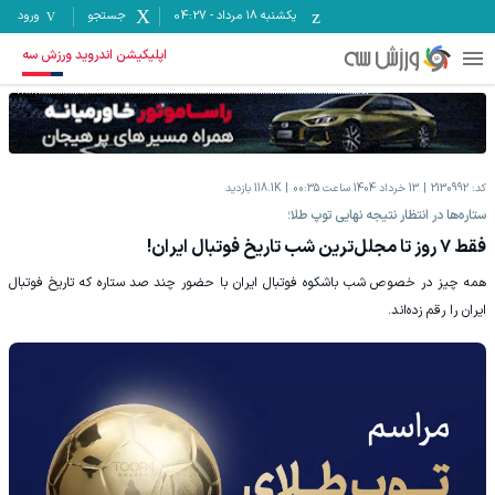
یکشنبه ۱۸ مرداد
-
04:27
جستجو
ورود
اپلیکیشن اندروید ورزش سه
کد:
2130992
13 خرداد 1404 ساعت 00:35
118.1K
بازدید
ستاره‌ها در انتظار نتیجه نهایی توپ طلا؛
فقط ۷ روز تا مجلل‌ترین شب تاریخ فوتبال ایران!
همه چیز در خصوص شب باشکوه فوتبال ایران با حضور چند صد ستاره که تاریخ فوتبال
ایران را رقم زده‌اند.