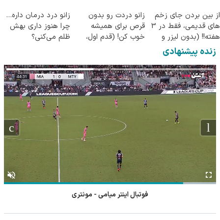
◂پرسشنامه▸
از بین بردن جای زخم
زانو دردت رو بدون
زانو درد درمان داره…
های قدیمی، فقط در 3
قرص برای همیشه
چرا هنوز داری بهش
هفته!! (بدون لیزر و
خوب کن! (قدم اول،
ظلم می‌کنی؟
جراحی)
پرسش‌نامه)
زنده پیشنهادی
فوتبال اینتر میامی - مونتری