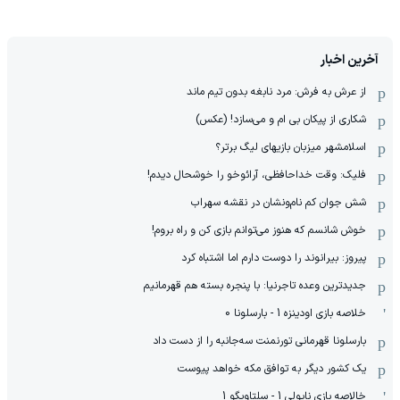
آخرین اخبار
از عرش به فرش: مرد نابغه‌ بدون تیم ماند
شکاری از پیکان بی ام و می‌سازد! (عکس)
اسلامشهر میزبان بازیهای لیگ برتر؟
فلیک: وقت خداحافظی، آرائوخو را خوشحال دیدم!
شش جوان کم نام‌و‌نشان در نقشه سهراب
خوش شانسم که هنوز می‌توانم بازی کن و راه بروم!
پیروز: بیرانوند را دوست دارم اما اشتباه کرد
جدیدترین وعده تاجرنیا: با پنجره بسته هم قهرمانیم
خلاصه بازی اودینزه 1 - بارسلونا 0
بارسلونا قهرمانی تورنمنت سه‌جانبه را از دست داد
یک کشور دیگر به توافق مکه خواهد پیوست
خالاصه بازی ناپولی 1 - سلتاویگو 1