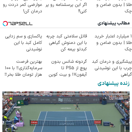
طلا | بدون ضامن و
اگر این پرسشنامه رو پر
عوارضی کمر دردت رو
چک
کنی!!
درمان کن!
(پرسش‌نامه)
مطالب پیشنهادی
۱ میلیارد اعتبار خرید
قاتل سلامتی کبد چربه
پاکسازی و سم زدایی
طلا | بدون ضامن و
با این دمنوش گیاهی
کامل کبد با این
چک
کبدتو بیمه کن
نوشیدنی
گیاهی55%تخفیف
پیشگیری و درمان کبد
گردونه شانس بدون
بهترین فرصت
چرب با این نوشیدنی
پوچ از PS5 تا
سرمایه‌گذاری‼️ با 100
گیاهی
آیفون17 و بیت کوین
هزار تومان طلا بخر‼️
🔥
زنده پیشنهادی