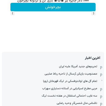
گردونه شانس بدون پوچ | بچرخونش بیت کوین ببر! 
بچرخونش
›
‹
آخرین اخبار
تحریم‌های جدید آمریکا علیه ایران
مصدومیت بازیکن آرسنال از ناحیه رباط صلیبی
تمام گل های لواندوفسکی در لیگ قهرمانان اروپا
مربی مطرح اسپانیایی در آستانه دستیاری سهراب
سه غایب احتمالی استقلال در هفته نخست لیگ
ناشناس مثل شمس‌آذرِ وحید رضایی