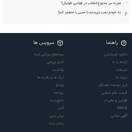
ضربه سر ممنوع؛انقلاب در قوانین فوتبال؟
به خودم بمب می‌بندم تا مسی را منفجر کنم!
راهنما
سرویس ها
دانلود اپلیکیشن
سوژه‌های ورزشی شما
ارتباط با ما
اخبار ورزشی
تبلیغات
پادکست
درباره ما
لیگ ها و رقابت ها
ابزار توسعه دهندگان
ویدئو
فرصت های شغلی
روزنامه
قوانین و مقررات
نتایج زنده
DMCA
آنتن
آگهی دولتی
پیش بینی
پخش زنده