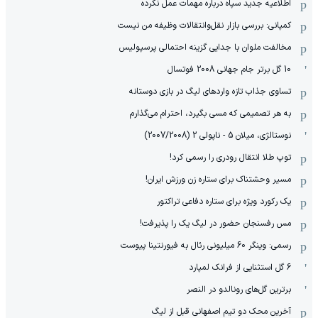
اطلاعیه جدید سپاه درباره مهمات عمل نکرده
کمپانی: بررسی بازار نقل‌وانتقالات وظیفه من نیست
مخالفت ملوان با جدایی گزینه احتمالی پرسپولیس
10 گل برتر جام جهانی 2008 فوتسال
تساوی جذاب تازه واردهای لیگ در بازی دوستانه
به هر تصمیمی که مسی بگیرد، احترام می‌گذارم
نوستالژی، میلان 5 - ناپولی 2 (2007/2008)
توپ طلا انتقال رودری را رسمی کرد!
مسیر وحشتناک برای ستاره زن ورزش ایران!
یک رکورد ویژه برای ستاره دفاعی تراکتور
مس رفسنجان حضور در لیگ یک را پذیرفت!
رسمی: وینگر 60 میلیونی رئال به فیورنتینا پیوست
6 گل استثنایی از فرانک لمپارد
برترین گل‌های رونالدو در النصر
آخرین محک دو تیم اصفهانی قبل از لیگ