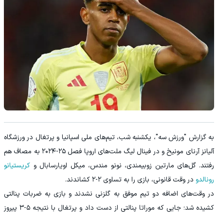
به گزارش "ورزش سه"، یکشنبه شب، تیم‌های ملی اسپانیا و پرتغال در ورزشگاه
آلیانز آرنای مونیخ و در فینال لیگ ملت‌های اروپا فصل ۲۵-۲۰۲۴ به مصاف هم
رفتند. گل‌های مارتین زوبیمندی، نونو مندس، میکل اویارسابال و
کریستیانو
رونالدو
در وقت قانونی، بازی را به تساوی ۲-۲ کشاندند.
در وقت‌های اضافه دو تیم موفق به گلزنی نشدند و بازی به ضربات پنالتی
کشیده شد؛ جایی که موراتا پنالتی از دست داد و پرتغال با نتیجه ۵-۳ پیروز