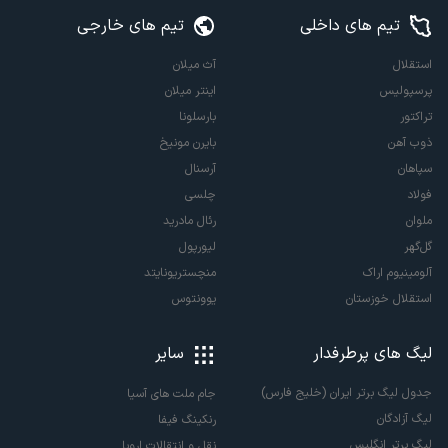
تیم های داخلی
تیم های خارجی
استقلال
آث میلان
پرسپولیس
اینتر میلان
تراکتور
بارسلونا
ذوب آهن
بایرن مونیخ
سپاهان
آرسنال
فولاد
چلسی
ملوان
رئال مادرید
گل‌گهر
لیورپول
آلومینیوم اراک
منچستریونایتد
استقلال خوزستان
یوونتوس
لیگ های پرطرفدار
سایر
جدول لیگ برتر ایران (خلیج فارس)
جام ملت های آسیا
لیگ آزادگان
رنکینگ فیفا
لیگ برتر انگلیس
نقل و انتقالات اروپا