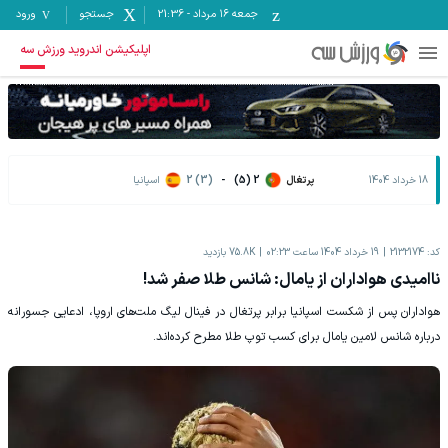
جمعه ۱۶ مرداد
-
21:36
جستجو
ورود
اپلیکیشن اندروید ورزش سه
18 خرداد 1404
پرتغال
2 (5)
-
2 (3)
اسپانیا
کد:
2132174
19 خرداد 1404 ساعت 02:23
75.8K
بازدید
ناامیدی هواداران از یامال: شانس طلا صفر شد!
هواداران پس از شکست اسپانیا برابر پرتغال در فینال لیگ ملت‌های اروپا، ادعایی جسورانه
درباره شانس لامین یامال برای کسب توپ طلا مطرح کرده‌اند.