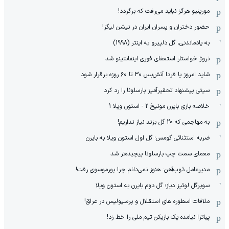
مورینیو هرگز نباید می‌رفت که برگردد!
حضور دختران و پسران ایران در نیشن لیگز!
به یادماندنی، گل دلپیرو به اینتر (1998)
نروژ خواستار استعفای فوری اینفانتینو شد
شاید امروز یا فردا آتش‌بس ۳۰ تا ۶۰ روزه برقرار شود
سیتی پیشنهاد تحقیرآمیز بارسلونا را رد کرد
خلاصه بازی بایرن مونیخ 2 - استون ویلا 1
به مهاجمی که 20 گل بزند نیاز نداریم!
ضربه استثنائی گومس؛ گل اول استون ویلا به بایرن
معمای سمت چپ بارسلونا پیچیده‌تر شد
مدیرعامل ذوب‌آهن: هنوز نمی‌دانم چرا پورموسوی رفت!
سوپرگل لوئیز دیاز؛ گل دوم بایرن به استون ویلا
ملاقات اسطوره های استقلال و پرسپولیس در عراق!
پیاتزا نیامده یک بازیکن تیم ملی را خط زد!