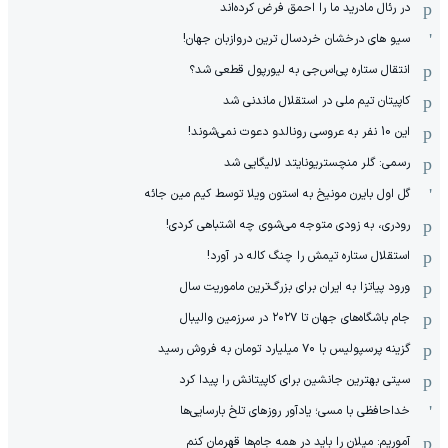
در رئال مادرید ما را احمق فرض کرده‌اند
سیو های درخشان خردسال ترین دروازبان جهان!
انتقال ستاره پی‌اس‌جی به لیورپول قطعی شد؟
کاپیتان تیم ملی در استقلال ماندنی شد
این 10 نفر به عروسی رونالدو دعوت نمی‌شوند!
رسمی: گلر منچستریونایتد لالیگایی شد
گل اول بایرن مونیخ به استون ویلا توسط کیم مین جائه
رودری، به زودی متوجه می‌شوی چه اشتباهی کردی!
استقلال ستاره تیمش را چنگ کاله در آورد!
ورود پیاتزا به ایران برای بزرگ‌ترین ماموریت سال
جام باشگاه‌های جهان تا ۲۰۲۷ در سرزمین والیبال
گزینه پرسپولیس با ۷۰ میلیارد تومان به فروش رسید
سیتی بهترین جانشین برای کاپیتانش را پیدا کرد
خداحافظی با مسی؛ یادآور روزهای تلخ بارسایی‌ها
آموریم: میلان را باید در همه جام‌ها قهرمان کنم