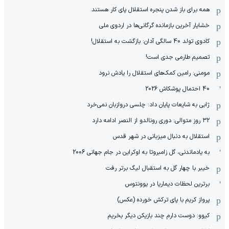
همه برای باز شدن پنجره استقلال پای کار هستند
خشایار آخرین بازمانده گرگانی‌ها در اردوی ملی
کادوی تولد 40 سالگی آدان: بازگشت به استقلال!
تصمیم طارمی جدی است!
مومنی: رامین کمک‌های استقلال را یادش نرود
40 احتمال پوشکاش 2026
ژابی به شایعات پایان داد: چلسی دروازبان نمی‌خرد
۳۲ روز متوالی: دوری رونالدو از النصر ادامه دارد
استقلال به دنبال میزبانی در شهر قدس
به یادماندنی، گل زامبروتا به اوکراین در جام جهانی 2006
خیبر با چهار گل به استقبال لیگ برتر رفت
برترین لحظات دیماریا در یوونتوس
پرواز کریم با پای ترکش خورده (عکس)
کیوو: دوست دارم چند بازیکن دیگر بخریم