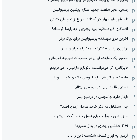
یحیی با لب برچیده: نگرانی در چهره سرمربی! (عکس)
رسمی: فجر مقصد جدید ستاره پیشین پرسپولیس
نایب‌قهرمان جهان در آستانه اخراج از تیم ملی کشتی
افشاگری غیرمنتظره: پپ، رودری را به بارسا فرستاد!
آخرین بازی دوستانه پرسپولیس برای لیگ برتر
برگزاری اردوی مشترک تیراندازان ایران و چین
حضور یک نماینده ایران در مسابقات شیرجه قهرمانی
فابرگاس: اگر می‌توانستم لائوتارو مارتینز را می‌خریدم
هایجک‌های تاریخی بارسا: وقتی دشمن خواب بود!
دستیار قلعه نویی در تیم ملی ایتالیا
تارتار علیه جاسوسی در پرسپولیس
چرا استقلال به فکر خرید سردار آزمون افتاد؟
سبزپوشان خرم‌آباد برای فصل جدید آماده می‌شوند
۳+۱ جانشین رودری در رئال مادرید!
گربیچ به ایران نسخه شکست ژاپن را داد