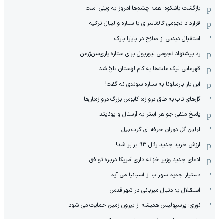
بازگشت باشکوه: همه چشم‌ها امروز به وینی است
قرارداد نجومی گالاتاسرای با ستاره والیبال ترکیه
استقبال دیدنی از صلاح در پاپارا پارک
رد پیشنهاد نجومی لیورپول برای ستاره پاری‌سن‌ژرمن
قهرمانی لیگ ملت‌ها به کام لهستان تلخ شد
این بار بارسلونا به ستاره سوئدی نه گفت!
گل‌های ناب به طاق دروازه؛ کابوس بزرگ دروازه‌بان‌ها
پاسخ منفی جواهر اینتر به آرسنال و یونایتد
اولین گل دوران حرفه ای گرت بیل
ارزش خرید جدید رئال 93 برابر شد!
ادعای جدید وزیر خزانه داری آمریکا درباره توافق
دستیار جدید سهراب از اسپانیا می آید
استقلال به دنبال میزبانی در شهرقدس
نوری: پرسپولیس همیشه از بیرون زمین حمایت می شود