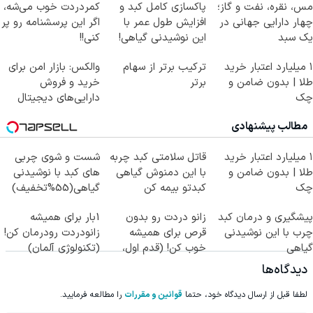
مس، نقره، نفت و گاز؛
پاکسازی کامل کبد و
کمردردت خوب می‌شه،
چهار دارایی جهانی در
افزایش طول عمر با
اگر این پرسشنامه رو پر
یک سبد
این نوشیدنی گیاهی!
کنی!!
کلیک جهت خرید
۱ میلیارد اعتبار خرید
ترکیب برتر از سهام
والکس: بازار امن برای
طلا | بدون ضامن و
برتر
خرید و فروش
چک
دارایی‌های دیجیتال
مطالب پیشنهادی
۱ میلیارد اعتبار خرید
قاتل سلامتی کبد چربه
شست و شوی چربی
طلا | بدون ضامن و
با این دمنوش گیاهی
های کبد با نوشیدنی
چک
کبدتو بیمه کن
گیاهی(55%تخفیف)
پیشگیری و درمان کبد
زانو دردت رو بدون
1بار برای همیشه
چرب با این نوشیدنی
قرص برای همیشه
زانودردت رودرمان کن!
گیاهی
خوب کن! (قدم اول،
(تکنولوژی آلمان)
پرسش‌نامه)
◂پرسشنامه▸
دیدگاه‌ها
لطفا قبل از ارسال دیدگاه خود، حتما
قوانین و مقررات
را مطالعه فرمایید.