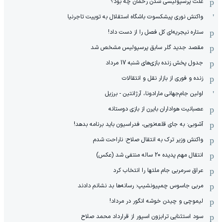
علت پرسپولیسی شدن رحمان چه بود؟
واکنش نوری پیشکسوت باشگاه استقلال به توییت تاجرنیا
ستاره نیجریه‌ای کل فصل را از دست داد!
مقصد جدید گلر سابق پرسپولیس مشخص شد
جدول پخش زنده بازی‌های شنبه 17 مرداد
زنده و فوری از بازار نقل و انتقالات
اولین جام‌جهانی مارادونا، آرژانتین - برزیل
عصبانیت هواداران بایرن از بازی دوستانه
آشوبی: به جای قلعه‌نویی، فدراسیون باید برنامه بدهد!
واکنش وزیر ترک به انتقال صلاح: ناراحت شدم
انتقال مهم پدیده 20 ساله منتفی شد (عکس)
عراق سرمربی جام ملتها را انتخاب کرد
مربی جاسوس چمپیونشیپ: رسانه‌ها بد نشانم دادند
لیموچی و چیدن خوشه انگور در مرداد!
سود استثنایی ترابزون اسپور از قرارداد محمد صلاح