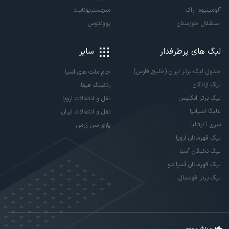
آلومینیوم اراک
منچستریونایتد
استقلال خوزستان
یوونتوس
لیگ های پرطرفدار
سایر
جدول لیگ برتر ایران (خلیج فارس)
جام ملت های آسیا
لیگ آزادگان
رنکینگ فیفا
لیگ برتر انگلیس
نقل و انتقالات اروپا
لالیگا اسپانیا
نقل و انتقالات ایران
سری آ ایتالیا
پاری سن ژرمن
لیگ قهرمانان اروپا
لیگ نخبگان آسیا
لیگ قهرمانان آسیا دو
لیگ برتر فوتسال