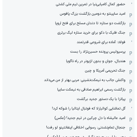
حضور کمال کامیابی‌نیا در تمرین تیم ملی کشتی
امید ساپینتو به دومین بازگشت بزرگ پافوس
بازگشت دو ستاره: تا دندان مسلح برای فتح اروپا
جنگ فلیک با دکو برای خرید ستاره لیگ برتری
فولاد؛ آماده برای شروعی قدرتمند
پرسپولیس پرونده حسین‌نژاد را بست
هندبال، جوان و بدون لژیونر در راه ناگویا
جنگ تحریمی آمریکا و چین
واکنش جالب به نیمکت‌نشینی: مربی بهتر از من می‌داند
بازگشت رسمی ابراهیم صادقی به نیمکت سایپا
پیاتزا با یک دستور جدید برگشت
گل تماشایی کوالیارلا که فوتبال ایتالیا را شوکه کرد!
امید عالیشاه با دل چرکین در تیم جدید! (عکس)
جنجال تمام‌نشدنی:‌ رسوایی اخلاقی اینفانتینو لو رفت!