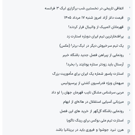
اتفاقی تاریخی در نخستین شب برگزاری لیگ ۳ فرانسه
قیمت دلار آزاد امروز شنبه ۱۷ مرداد ۱۴۰۵
قهرمانان المپیک از والیبال فرار کردند!
پرافتخارترین تیم ایران دوباره استارت زد
یک تیم سرخپوش دیگر در لیگ برتر! (عکس)
رونمایی از پیراهن فصل جدید باشگاه خیبر
آرسنال باید زودتر ستاره یونایتد را بخرد!
استارت پاسور شماره یک ایران برای مأموریت بزرگ
میهمان ویژه فدراسیون کشتی از پرسپولیس
مربی سرشناس مشکل نایب قهرمان جهان را لو داد
میزبانی آسیایی استقلال در هاله‌ای از ابهام
رونمایی باشگاه گل‌گهر از خرید های این فصل
استارت تیم ملی بوکس برای رینگ ناگویا
هرن: نبرد جوشوا و فیوری باید در بریتانیا باشد