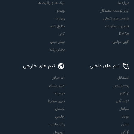
درباره ما
لیگ ها و رقابت ها
ابزار توسعه دهندگان
ویدئو
فرصت های شغلی
روزنامه
قوانین و مقررات
نتایج زنده
DMCA
آنتن
آگهی دولتی
پیش بینی
پخش زنده
تیم های داخلی
تیم های خارجی
استقلال
آث میلان
پرسپولیس
اینتر میلان
تراکتور
بارسلونا
ذوب آهن
بایرن مونیخ
سپاهان
آرسنال
فولاد
چلسی
ملوان
رئال مادرید
گل‌گهر
لیورپول