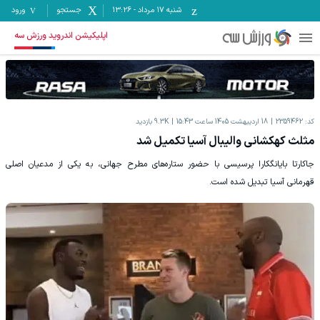
شنبه ۱۷ مرداد
-
13:26
جستجو
ورود
اپلیکیشن اندروید ورزش سه
کد:
2359462
18 اردیبهشت 1405 ساعت 15:43
9.3K
بازدید
مثلث کهکشانی والیبال آسیا تکمیل شد
جاکارتا بایانگکارا پرسیسی با حضور ستاره‌های مطرح جهانی، به یکی از مدعیان اصلی
قهرمانی آسیا تبدیل شده است.