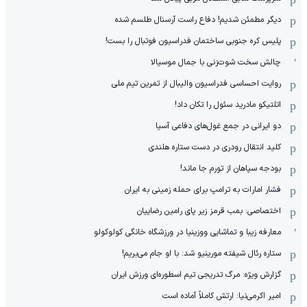
دیگر مطمئن شدیم! دفاع راست آرسنال طلسم شده
پلیس کره ‌جنوبی ساختمان فدراسیون فوتبال را بست!
چالش سخت شوت‌زنی با جمال موسیالا
روایت احساسی فدراسیون والیبال از تمرین تیم ملی
اتلتیکو مادرید سئول را تکان داد!
دو ایرانی در جمع غول‌های دفاعی آسیا
کلید انتقال رودری در دست ستاره هلندی
بودجه سپاهان از تورم جا ماند!
فشار امارات به ترامپ برای حمله زمینی به ایران
اختصاصی: بمب قرمز زیر پای رامین رضاییان
معارفه زیبا و تماشایی ووزینیا در ورزشگاه خانگی کولوکولو
ستاره رئال شیفته مورینیو شد: با او جام می‌بریم!
گزارش ویژه: مرگ تدریجی تیم اسطوره‌ای ورزش ایران
امیر اکرمی‌نیا: ارتش کاملاً آماده است