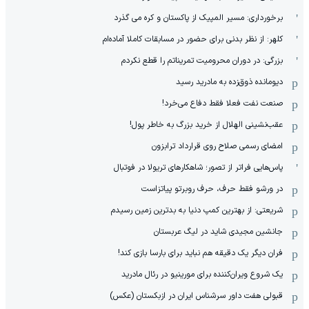
برخورداری: مسیر المپیک از پاکستان و کره می گذرد
کلهر: از نظر بدنی برای حضور در مسابقات کاملا آماده‌ام
بزرگی: در دوران محرومیت تمریناتم را قطع نکردم
دیومانده ذوق‌زده به مادرید رسید
صنعت نفت فعلا فقط دفاع می‌خرد!
عقب‌نشینی الهلال از خرید بزرگ به خاطر پول!
امضای رسمی صلاح روی قرارداد ترابزون
پاس‌هایی فراتر از تصور؛ شاهکارهای تریولا در فوتبال
در ورشو فقط حرف، حرف روبرتو پیاتزاست
شریعتی: از بهترین کمپ‌ دنیا به بدترین زمین‌ رسیدم
جانشین مجیدی شاید در لیگ عربستان
فران دیگر یک دقیقه هم نباید برای بارسا بازی کند!
یک شروع ویران‌کننده برای مورینیو در رئال مادرید
قبولی هفت داور سرشناس ایران در ازبکستان (عکس)