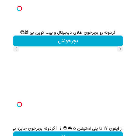
گردونه رو بچرخون طلای دیجیتال و بیت کوین ببر 🎁😍
بچرخونش
›
‹
از آیفون 17 تا پلی استیشن 5 🎮😍📱 | گردونه بچرخون جایزه ببر