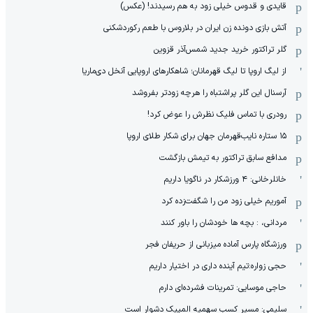
قایدی و قدوس خیلی زود به هم رسیدند! (عکس)
آتش بازی دونده زن ایران در بلاروس با طعم رکوردشکنی
گلر تراکتور خرید جدید شمس‌آذر قزوین
از لیگ اروپا تا لیگ قهرمانان؛ شاهکارهای اروپایی آنخل دی‌ماریا
آرسنال این گلر پراشتباه را هرچه زودتر بفروشد
رودری با تماس فلیک نظرش را عوض کرد!
١۵ ستاره نایب‌قهرمان جهان برای شکار طلای اروپا
مدافع سابق تراکتور به تیمش بازگشت
خانلرخانی: ۴ ورزشکار در ناگویا داریم
آموریم خیلی زود من را شگفت‌زده کرد
مردانی، : بچه ها خودشان را باور کنند
ورزشگاه پارس آماده میزبانی از حریفان فجر
حجی زواره:تیم آینده داری در اختیار داریم
حاجی موسایی: تمرینات فشرده‌ای دارم
سلیمی: مسیر کسب سهمیه المپیک دشوار است