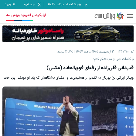
پنجشنبه ۱۵ مرداد
-
18:19
جستجو
ورود
اپلیکیشن اندروید ورزش سه
کد:
2360170
21 اردیبهشت 1405 ساعت 14:57
16.7K
بازدید
با کلمات نمی‌توانم تشکر کنم؛
قدردانی قلی‌زاده از رفقای فوق‌العاده (عکس)
وینگر ایرانی لخ پوزنان به تقدیر از هم‌تیمی‌ها و اعضای باشگاهش که یاد او بودند، پرداخت.