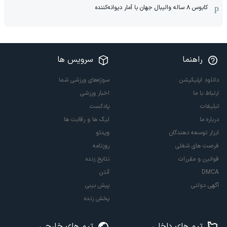
کابوس ۸ ساله والیبال جهان با آمار دیوانه‌کننده
راهنما
سرویس ها
دانلود اپلیکیشن
سوژه‌های ورزشی شما
ارتباط با ما
اخبار ورزشی
تبلیغات
پادکست
درباره ما
لیگ ها و رقابت ها
ابزار توسعه دهندگان
ویدئو
فرصت های شغلی
روزنامه
قوانین و مقررات
نتایج زنده
DMCA
آنتن
آگهی دولتی
پیش بینی
پخش زنده
تیم های داخلی
تیم های خارجی