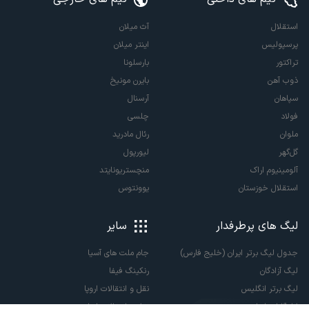
استقلال
آث میلان
پرسپولیس
اینتر میلان
تراکتور
بارسلونا
ذوب آهن
بایرن مونیخ
سپاهان
آرسنال
فولاد
چلسی
ملوان
رئال مادرید
گل‌گهر
لیورپول
آلومینیوم اراک
منچستریونایتد
استقلال خوزستان
یوونتوس
لیگ های پرطرفدار
سایر
جدول لیگ برتر ایران (خلیج فارس)
جام ملت های آسیا
لیگ آزادگان
رنکینگ فیفا
لیگ برتر انگلیس
نقل و انتقالات اروپا
لالیگا اسپانیا
نقل و انتقالات ایران