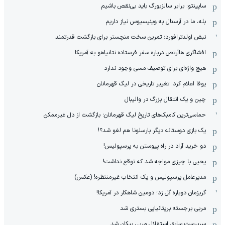
ساپینتو: برابر سالزبورگ باید بی‌نقص باشیم
بله، ما در آرسنال به وینیسیوس نیاز داریم
نبض اولدترافورد؛ تمرین سخت منچستر برای بازگشت قدرتمند
افشاگری هاآرتص درباره سفر فرستاده نتانیاهو به آمریکا
هیچ واژه‌ای برای توصیف مسی وجود ندارد
یوفا اعلام کرد: تغییر تاریخی در لیگ قهرمانان
چین و یک انتقال بزرگ در والیبال
حماسی‌ترین کامبک‌های تاریخ لیگ قهرمانان؛ بازگشت از دل غیرممکن
یک بازی دوستانه دیگر بارسلونا هم لغو شد؟!
دو خرید آزاد در راه پیوستن به پرسپولیس!
یحیی با چیزی مواجه شد که توقع نداشت!
مدیرعامل پرسپولیس و یک انتخاب غیرمنتظره! (عکس)
گریزمان دوباره گل زد؛ دومین شاهکار در آمریکا!
مربی برجسته بریتانیایی بستری شد
سرپرست سابق استقلال مربی پیکان شد