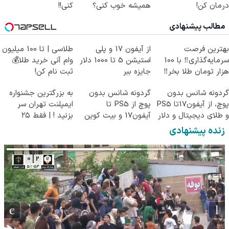
درمان کن!
همیشه خوب کنی؟
کنی!!
(پرسش‌نامه)
(◂پرسش‌نامه رو پر
مطالب پیشنهادی
کن)
بهترین فرصت
از آیفون 17 و پلی
طلاسی | تا 100 میلیون
سرمایه‌گذاری‼️ با 100
استیشن 5 تا 1000 دلار
وام آنی خرید طلا💰
هزار تومان طلا بخر‼️
جایزه ببر
ثبت نام کن!
گردونه شانس بدون
گردونه شانس بدون
به بزرگترین جشنواره
پوچ، از آیفون17تا PS5
پوچ از PS5 تا
ایمپلنت تهران سر
و طلای دیجیتال و دلار
آیفون17 و بیت کوین
بزنید ! | فقط ۲۵
🔥
🔥
میلیون !
زنده پیشنهادی