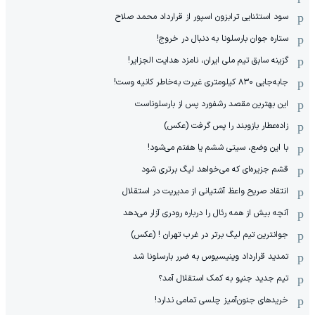
سود استثنایی ترابزون اسپور از قرارداد محمد صلاح
ستاره جوان بارسلونا به دنبال در خروج!
گزینه سابق تیم ملی ایران، نامزد هدایت الجزایر!
جابه‌جایی ۸۳۰ کیلومتری غیرت به‌خاطر کانیه وست!
این بهترین مقصد رشفورد پس از بارسلوناست
زاده‌عطار بازوبند را پس گرفت (عکس)
با این وضع، سیتی ششم یا هفتم می‌شود!
قشم جزیره‌ای که می‌خواهد لیگ برتری شود
انتقاد صریح واعظ آشتیانی از مدیریت در استقلال
آنچه بیش از همه رئال را درباره رودری آزار می‌دهد
جوانترین تیم لیگ برتر در غرب تهران ! (عکس)
تمدید قرارداد وینیسیوس به ضرر بارسلونا شد
تیم جدید جنپو به کمک استقلال آمد؟
خریدهای جنون‌آمیز چلسی تمامی ندارد!