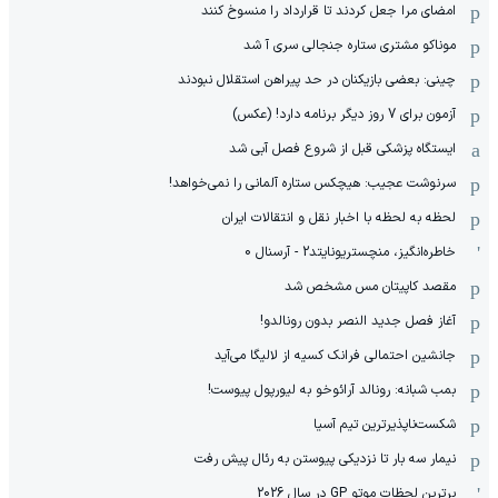
امضای مرا جعل کردند تا قرارداد را منسوخ کنند
موناکو مشتری ستاره جنجالی سری آ شد
چینی: بعضی بازیکنان در حد پیراهن استقلال نبودند
آزمون برای 7 روز دیگر برنامه دارد! (عکس)
ایستگاه پزشکی قبل از شروع فصل آبی شد
سرنوشت عجیب: هیچکس ستاره آلمانی را نمی‌خواهد!
لحظه به لحظه با اخبار نقل و انتقالات ایران
خاطره‌انگیز، منچستریونایتد2 - آرسنال 0
مقصد کاپیتان مس مشخص شد
آغاز فصل جدید النصر بدون رونالدو!
جانشین احتمالی فرانک کسیه از لالیگا می‌آید
بمب شبانه: رونالد آرائوخو به لیورپول پیوست!
شکست‌ناپذیرترین تیم آسیا
نیمار سه بار تا نزدیکی پیوستن به رئال پیش رفت
برترین لحظات موتو GP در سال 2026