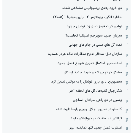
دو خرید بعدی پرسپولیس مشخص شدند
خاطره انگیز، یوونتوس 2 - بایرن مونیخ 1 (2005)
اولین کارت قرمز نسل زد فوتبال جهان!
میزبان جدید سوپرجام اسپانیا کجاست؟
تمام گل های مسی در جام های جهانی
سازمان ملل: منتظر نتایج مذاکرات تنگه هرمز هستیم
اختصاصی: احتمال تعویق شروع فصل جدید
مشکل در نهایی شدن خرید جدید آرسنال
منصوریان: داور بازی فوتبال را به بوکس تبدیل کرد
شکارچیان ثانیه‌ها، گل های لحظه آخر
یاسین در دو راهی سپاهان- نساجی
کانسلو در تمرین الهلال: رویای بارسا نابود شد؟
تراکتور دو هافبک در دروازه‌اش دارد!
استارت فصل جدید تنها نماینده البرز