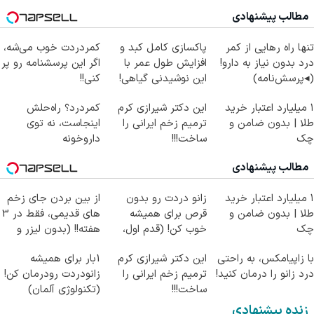
مطالب پیشنهادی
تنها راه رهایی از کمر
پاکسازی کامل کبد و
کمردردت خوب می‌شه،
درد بدون نیاز به دارو!
افزایش طول عمر با
اگر این پرسشنامه رو پر
(◂پرسش‌نامه)
این نوشیدنی گیاهی!
کنی!!
کلیک جهت خرید
۱ میلیارد اعتبار خرید
این دکتر شیرازی کرم
کمردرد؟ راه‌حلش
طلا | بدون ضامن و
ترمیم زخم ایرانی را
اینجاست، نه توی
چک
ساخت!!!
داروخونه
مطالب پیشنهادی
۱ میلیارد اعتبار خرید
زانو دردت رو بدون
از بین بردن جای زخم
طلا | بدون ضامن و
قرص برای همیشه
های قدیمی، فقط در 3
چک
خوب کن! (قدم اول،
هفته!! (بدون لیزر و
پرسش‌نامه)
جراحی)
با زاپیامکس، به راحتی
این دکتر شیرازی کرم
1بار برای همیشه
درد زانو را درمان کنید!
ترمیم زخم ایرانی را
زانودردت رودرمان کن!
ساخت!!!
(تکنولوژی آلمان)
◂پرسشنامه▸
زنده پیشنهادی