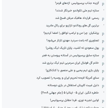
گزینه جذاب پرسپولیس: اژدهای قرمز!
ستاره تیم ملی تکواندو خبرنگار شدند!
رسمی: قرارداد هافبک میلان فسخ شد
برترین گل های رونالدو نازاریو برای رئال مادرید
پزشکیان: چرا من و ترامپ توافق را امضا کردیم؟
تصاویری که باعث سردرد مهدی تارتار می‌شود!
پول سعودی ته کشید، پایان تاریک لیگ روشن!
ستاره سابق پرسپولیس در آستانه پیوستن به فجر
خانم گل فوتبال ایران سرمربی تیم لیگ برتری شد
پایان بازی تیم یحیی و علی منصور با کتک‌کاری!
سنای آمریکا لایحه تحریم ایران و روسیه را تصویب کرد
دلیل غیبت کاپیتان استقلال در بازی دوستانه
خاطره انگیز، ایران 5 - ایتالیا 5 (جام جهانی 2008)
اولین تجربه نوری، فردا مقابل پرسپولیس!
حمایت تاجرنیا از رامین بعد از جدایی از استقلال!