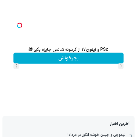
PS5 و آیفون17 از گردونه شانس جایزه بگیر 🎁
گردونه شانس بدون 
بچرخونش
›
‹
آخرین اخبار
لیموچی و چیدن خوشه انگور در مرداد!