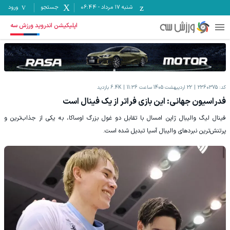
شنبه ۱۷ مرداد
-
06:44
جستجو
ورود
اپلیکیشن اندروید ورزش سه
کد:
2360375
22 اردیبهشت 1405 ساعت 11:36
6.4K
بازدید
فدراسیون جهانی: این بازی فراتر از یک فینال است
فینال لیگ والیبال ژاپن امسال با تقابل دو غول بزرگ اوساکا، به یکی از جذاب‌ترین و
پرتنش‌ترین نبردهای والیبال آسیا تبدیل شده است.