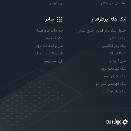
استقلال خوزستان
یوونتوس
لیگ های پرطرفدار
سایر
جدول لیگ برتر ایران (خلیج فارس)
جام ملت های آسیا
لیگ آزادگان
رنکینگ فیفا
لیگ برتر انگلیس
نقل و انتقالات اروپا
لالیگا اسپانیا
نقل و انتقالات ایران
سری آ ایتالیا
پاری سن ژرمن
لیگ قهرمانان اروپا
لیگ نخبگان آسیا
لیگ قهرمانان آسیا دو
لیگ برتر فوتسال