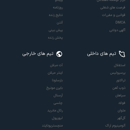
ابزار توسعه دهندگان
ویدئو
فرصت های شغلی
روزنامه
قوانین و مقررات
نتایج زنده
DMCA
آنتن
آگهی دولتی
پیش بینی
پخش زنده
تیم های داخلی
تیم های خارجی
استقلال
آث میلان
پرسپولیس
اینتر میلان
تراکتور
بارسلونا
ذوب آهن
بایرن مونیخ
سپاهان
آرسنال
فولاد
چلسی
ملوان
رئال مادرید
گل‌گهر
لیورپول
آلومینیوم اراک
منچستریونایتد