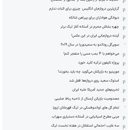
گران‌ترین دروازه‌بان انگلیس: چیزی برای اثبات ندارم
دیوانگی هواداران برای پیراهن شالکه
چهره بشاش محرم در آستانه آغاز لیگ برتر
آینده دروازه‌بانی ایران در این عکس!
سوپرگل رونالدو به سمپدوریا در سال 2019
می‌خواهم با 4 بمب مسی را منفجر کنم!
پروژه تایفون ترکیه کلید خورد
مورینیو به بازیکنان می‌گوید چه باید بخورند!
استوک سعید روی دروازه‌ها قفل شد
تحریم‌های جدید آمریکا علیه ایران
مصدومیت بازیکن آرسنال از ناحیه رباط صلیبی
تمام گل های لواندوفسکی در لیگ قهرمانان اروپا
مربی مطرح اسپانیایی در آستانه دستیاری سهراب
سه غایب احتمالی استقلال در هفته نخست لیگ