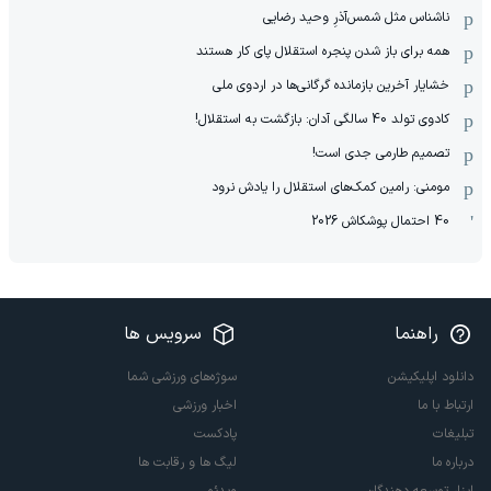
ناشناس مثل شمس‌آذرِ وحید رضایی
همه برای باز شدن پنجره استقلال پای کار هستند
خشایار آخرین بازمانده گرگانی‌ها در اردوی ملی
کادوی تولد 40 سالگی آدان: بازگشت به استقلال!
تصمیم طارمی جدی است!
مومنی: رامین کمک‌های استقلال را یادش نرود
40 احتمال پوشکاش 2026
راهنما
سرویس ها
دانلود اپلیکیشن
سوژه‌های ورزشی شما
ارتباط با ما
اخبار ورزشی
تبلیغات
پادکست
درباره ما
لیگ ها و رقابت ها