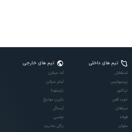
تیم های داخلی
تیم های خارجی
استقلال
آث میلان
پرسپولیس
اینتر میلان
تراکتور
بارسلونا
ذوب آهن
بایرن مونیخ
سپاهان
آرسنال
فولاد
چلسی
ملوان
رئال مادرید