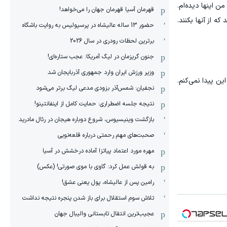
ار نفر آنها آدم حسابی هستند و من اینها دیده‌ام.
قهرمان آسیا قهرمان جهان را می‌خواهد!
ه از آنها بکنند.
حضور 13 ساله عالیشاه در پرسپولیس به روایت باشگاه
برترین لحظات رودری در سال 2026
جنون گریزمان در لیگ آمریکا: عجب ستاره‌ای!
وزیر ورزش ایران وارد جمهوری آذربایجان شد
ین پیدا نمی‌کنم.
نجفیان: شمس‌آذر بزودی مدعی لیگ برتر می‌شود
نتیجه جلسه اضطراری: حمایت کامل از اینفانتینو!
بازگشت وینیسیوس، شروع دوباره هیجان در رئال مادرید
صحبت‌های مهم رحمتی درباره قلعه‌نویی
مهره مورد اعتماد پیاتزا آماده درخشش در آسیا
به قولش عمل کرد: گاوی با موی صورتی! (عکس)
رامین پس از عالیشاه، پول یعنی عشق!
تلاش سوم استقلال برای باز شدن پنجره نتیجه نداشت
عجیب‌ترین انتقال تابستانی والیبال جهان