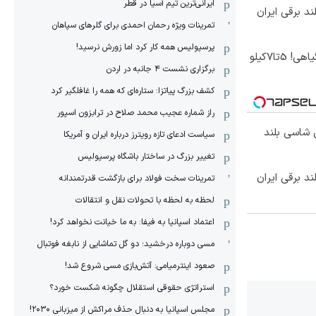
ایرانی‌ترین تیم آسیا در قطر
تمرینات ویژه رحمان احمدی برای گلرهای سپاهان
پرسپولیس همه کار کرد اما زورش نرسید!
موثرترین روش کاهش وزن گیاهی! 5تا۷کیلو
برگزاری نشست ۴ جانبه در اردن
کشف بزرگ پیاتزا: ستاره‌ای که همه را غافلگیر کرد
راز شماره عجیب محمد صلاح در ترابزون اسپور
وکس ترین شاسی بلند
سیاست ادعای تازه رویترز درباره ایران و آمریکا
تغییر بزرگ در ساختار باشگاه پرسپولیس
تمرینات سخت فولاد برای بازگشت قدرتمندانه
لحظه به لحظه با تحولات نقل و انتقالات
اعتماد اسپانیا به فیفا: به ما خیانت نخواهد کرد!
مسی دوباره درخشید؛ دو گل تماشایی از نابغه فوتبال
صعود اینترمیامی: آتش‌بازی مسی شروع شد!
استراتژی حقوقی استقلال چگونه شکست خورد؟
مجلس اسپانیا به دنبال حذف مراکش از میزبانی ۲۰۳۰!