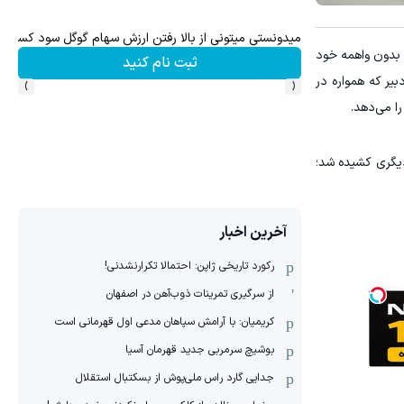
میدونستی میتونی از بالا رفتن ارزش سهام گوگل سود کسب 
 بدون واهمه خود
ثبت نام کنید
›
‹
یر که همواره در
ا می‌دهد.
یگری کشیده شد‌؛
آخرین اخبار
رکورد تاریخی ژاپن: احتمالا تکرارنشدنی!
از سرگیری تمرینات ذوب‌آهن در اصفهان
کریمیان: با آرامش سپاهان مدعی اول قهرمانی است
بوشیچ سرمربی جدید قهرمان آسیا
جدایی گارد راس ملی‌پوش از بسکتبال استقلال