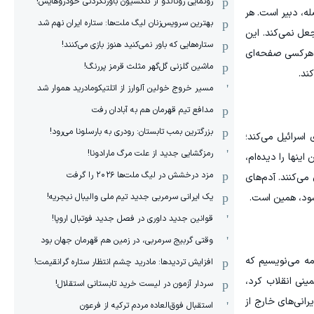
رونمایی رونالدو از کلکسیون باورنکردنی خودروهایش!
ه، دبیر است. هر
بهترین سرویس‌زنان لیگ ملت‌ها: ستاره ایران نهم شد
عل نمی‌کند. این
ستاره‌هایی که باور نمی‌کنید هنوز بازی می‌کنند!
. هرکسی صفحه‌ای
ماشین گلزنی گل‌گهر مثلث قرمز پررنگ!
ند.
مسیر خروج خولین آلوارز از اتلتیکومادرید هموار شد
مدافع تیم قهرمان هم به آبادان رفت
بزرگترین بمب تابستان: رودری به بارسلونا می‌رود!
 اسرائیل می‌کند؛
رمزگشایی جدید از علت مرگ مارادونا!
 دلار برای شما پشتک می‌زنند. من اینها را دیده‌ام،
مزد درخشش در لیگ ملت‌ها ٢٠٢۶ را گرفت
می‌کنند. آدم‌های
یک ایرانی سرمربی جدید تیم ملی والیبال نیجریه!
قوانین جدید داوری در فصل جدید فوتبال اروپا!
وقتی گربیج سرمربی، در زمین هم قهرمان جهان بود
، ما یک نامه می‌نویسیم که
افزایش تردیدها: مادرید چشم انتظار ستاره گرانقیمت!
 خمینی انقلاب کرد،
سردار آزمون در لیست خرید تابستانی استقلال!
انی‌های خارج از
استقبال فوق‌‌العاده مردم ترکیه از فرعون