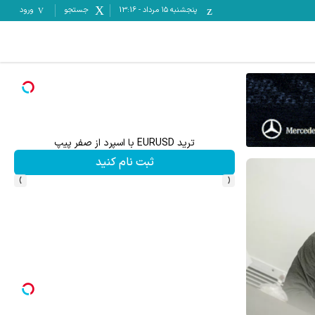
پنجشنبه ۱۵ مرداد
-
13:16
جستجو
ورود
ترید EURUSD با اسپرد از صفر پیپ
ثبت نام کنید
›
‹