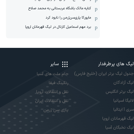
کنایه مالک باشگاه عربستانی به محمد صلاح
مایورکا پاری‌سن‌ژرمن را نابود کرد
برد مهم اسماعیل کارتال در لیگ قهرمانان اروپا
لیگ های پرطرفدار
سایر
جدول لیگ برتر ایران (خلیج فارس)
جام ملت های آسیا
لیگ آزادگان
رنکینگ فیفا
لیگ برتر انگلیس
نقل و انتقالات اروپا
لالیگا اسپانیا
نقل و انتقالات ایران
سری آ ایتالیا
پاری سن ژرمن
لیگ قهرمانان اروپا
لیگ نخبگان آسیا