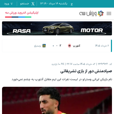
یکشنبه ۱۸ مرداد
-
13:18
جستجو
ورود
اپلیکیشن اندروید ورزش سه
2 خرداد 1405
آنتورپ
2
-
0
وسترلو
کد:
2362936
02 خرداد 1405 ساعت 22:17
10.6K
بازدید
صیادمنش دور از بازی تشریفاتی
نام بازیکن ایرانی وسترلو در لیست نفرات این تیم مقابل آنتورپ به چشم نمی‌خورد.