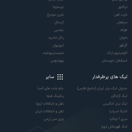
تراکتور
بارسلونا
ذوب آهن
بایرن مونیخ
سپاهان
آرسنال
فولاد
چلسی
ملوان
رئال مادرید
گل‌گهر
لیورپول
آلومینیوم اراک
منچستریونایتد
استقلال خوزستان
یوونتوس
لیگ های پرطرفدار
سایر
جدول لیگ برتر ایران (خلیج فارس)
جام ملت های آسیا
لیگ آزادگان
رنکینگ فیفا
لیگ برتر انگلیس
نقل و انتقالات اروپا
لالیگا اسپانیا
نقل و انتقالات ایران
سری آ ایتالیا
پاری سن ژرمن
لیگ قهرمانان اروپا