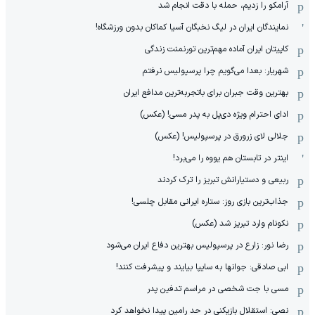
آرامکو را زدیم، حمله با دقت انجام شد
نمایندگان ایران در لیگ نخبگان آسیا کماکان بدون ورزشگاه!
کاپیتان ایران آماده مهم‌ترین تورنمنت زندگی
شهریار: بعدا می‌گویم چرا پرسپولیس نرفتم
بهترین وقت جبران برای باتجربه‌ترین مدافع ایران
ادای احترام ویژه دی‌پل به پدر مسی! (عکس)
جلالی لای زرورق در پرسپولیس! (عکس)
اینتر در تابستان هم یووه را می‌برد!
ربیعی و دستیارانش تبریز را ترک کردند
جذاب‌ترین بازی روز: ستاره ایرانی مقابل چلسی!
نکونام وارد تبریز شد (عکس)
رضا نور: زارع در پرسپولیس بهترین دفاع ایران می‌شود
ابی صادقی: جوانها به سایپا بیایند و پیشرفت کنند!
مسی با جت شخصی در مراسم تدفین پدر
نصی: استقلال بازیکنی در حد رامین پیدا نخواهد کرد