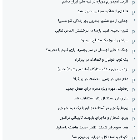
اکرت: امیدوارم دوباره در تیم ملی ایران باشم
فانتزی‌باز شاگرد مجتبی جباری شد
جدایی از دو عشق؛ بدترین روز زندگی لئو مسی!
شبیه دمبله: امید بارسا به درخشش الماس غنایی
سپاهان امروز یک مدافع می‌خرد!
جنگ داخلی لهستان بر سر روسیه: بازی کنیم یا تحریم؟
یک توپ فوتبال و تصادف در بزرگراه
یزدانی برای جنگ ستارگان آماده می شود(عکس)
دفع توپ در زمین، تصادف در بزرگراه!
رضاوند، مهره ویژه محرم برای فصل جدید
ملی‌پوش بسکتبال زنان استقلالی شد
پورعلی‌گنجی در آستانه توافق با یک تیم خارجی
بیرو، شجاع و ماجرای بازوبند کاپیتانی تراکتور
همه سورپرایز شدند؛ ظاهر جدید هافبک بارسلونا
نکونام و استقلال، دوباره روبه‌روی هم!