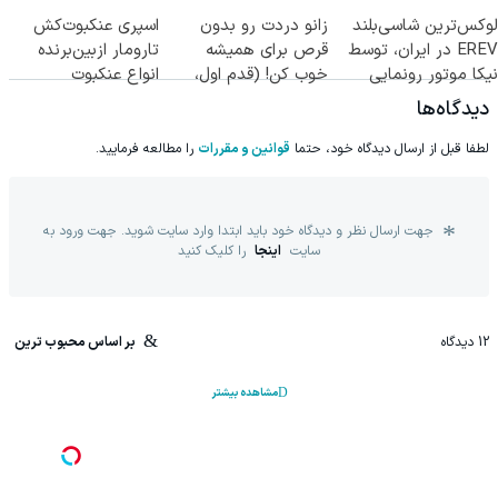
شد
◂پرسشنامه▸
انواع ساس
لوکس‌ترین شاسی‌بلند
زانو دردت رو بدون
اسپری عنکبوت‌‌کش
EREV در ایران، توسط
قرص برای همیشه
تارومار ازبین‌برنده
نیکا موتور رونمایی
خوب کن! (قدم اول،
انواع عنکبوت
شد!
پرسش‌نامه)
دیدگاه‌ها
لطفا قبل از ارسال دیدگاه خود، حتما
قوانین و مقررات
را مطالعه فرمایید.
جهت ارسال نظر و دیدگاه خود باید ابتدا وارد سایت شوید. جهت ورود به
سایت
اینجا
را کلیک کنید
12
دیدگاه
بر اساس محبوب ترین
مشاهده بیشتر