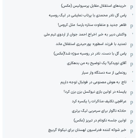
خریدهای استقلال مقابل پرسپولیس (عکس)
پاس گل نادر محمدی با پرتاب نمایشی در لیگ روسیه
ظاهر جدید و متفاوت ستاره بارسا: مثل کروس!
واکنش دبیر به خبر اخراج احمد جوان از اردوی تیم ملی
تمدید با فرزند اسطوره: پورحیدری استقلال ماند
پاس گل با دست، نادر در روسیه سوژه شد!(عکس)
آقای نویدکیا! یک توضیح به من بدهکاری
رونمایی از سه دستگاه وار سیار
تاج: به هوش مصنوعی در فوتبال توجه داریم
یایسله در اولین بازی نیوکسل بزن بزن کرد!
عراقچی تکلیف مذاکرات را یکسره کرد
حادثه ناگوار برای سرمربی لیگ برتری
اولین جلسه نکونام در تبریز (عکس)
خبر شوکه کننده فدراسیون لهستان برای نیکولا گربیچ