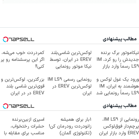
مطالب پیشنهادی
نیکاموتور برگ برنده
لوکس‌ترین شاسی‌بلند
کمردردت خوب می‌شه،
جدیدش را رو کرد، IM
EREV در ایران، توسط
اگر این پرسشنامه رو پر
LS9 رسماً وارد بازار
نیکا موتور رونمایی
کنی!!
ایران شد
شد!
ورود یک غول لوکس و
رونمایی رسمی IM LS9
بزرگترین، لوکس‌ترین و
هوشمند به ایران، IM
لوکس‌ترین EREV در
قوی‌ترین شاسی بلند
LS9 رسماً رونمایی شد
ایران
EREV در در ایران
رونمایی شد
مطالب پیشنهادی
رونمایی از IM LS9،
1بار برای همیشه
اسپری ازبین‌برنده
پرچم‌دار فوق‌لوکس
زانودردت رودرمان کن!
حشرات رختخواب،
EREV وارد بازار ایران
(تکنولوژی آلمان)
مناسب برای مقابله با