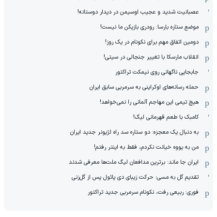
عصبانیت شدید و عجیب اوسیمن در دیدار دوستانه!
موضع ستاره بارسا: رودری بازیکن ما نیست!
دومین اتفاق مهم برای نکونام در یک روز!
انقلاب مارسکا با تغییر جنجالی در سیتی!
جابجایی ناگهانی روی نیمکت تراکتور
حمله رسانه‌های اوکراینی به سرمربی سابق ایران
هیچ‌ تیمی این مهاجم آلمانی را نمی‌خواهد!
کامبک با طعم قهرمانی لیگ!
به دنبال یک معجزه: دو ستاره سد راه لژیونر جدید ایران
من به یووه خیانت نکردم، فقط به اینتر رفتم!
ایران جا ماند: برترین مدافعان لیگ ملت‌ها معرفی شدند
تقدیم گل به مسی؛ حرکت زیبای دی پائول پس از گل‌زنی
فوری: ربیعی رفت، نکونام سرمربی جدید تراکتور