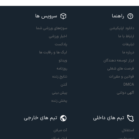
راهنما
سرویس ها
دانلود اپلیکیشن
سوژه‌های ورزشی شما
ارتباط با ما
اخبار ورزشی
تبلیغات
پادکست
درباره ما
لیگ ها و رقابت ها
ابزار توسعه دهندگان
ویدئو
فرصت های شغلی
روزنامه
قوانین و مقررات
نتایج زنده
DMCA
آنتن
آگهی دولتی
پیش بینی
پخش زنده
تیم های داخلی
تیم های خارجی
استقلال
آث میلان
پرسپولیس
اینتر میلان