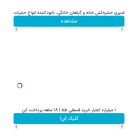
اسپری حشره‌کش خانه و گیاهان خانگی، نابودکننده انواع حشرات خانگی و
اسپری 
مشاهده
›
‹
۱ میلیارد اعتبار خرید قسطی طلا | ۱۸ ماهه پرداخت کن
از آیفون 17 تا پلی استیشن 5 جایزه ببر 🎮😍📱 | بازی کن ، گردونه
کلیک کن!
›
‹