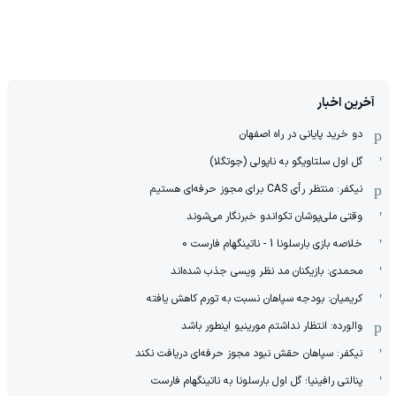
آخرین اخبار
دو خرید پایانی در راه اصفهان
گل اول سلتاویگو به ناپولی (جوتگلا)
نیکفر: منتظر رأی CAS برای مجوز حرفه‌ای هستیم
وقتی ملی‌پوشان تکواندو خبرنگار می‌شوند
خلاصه بازی بارسلونا 1 - ناتینگهام فارست 0
محمدی: بازیکنان مد نظر ویسی جذب شده‌اند
کریمیان: بودجه سپاهان نسبت به تورم کاهش یافته
والورده: انتظار نداشتم مورینیو اینطور باشد
نیکفر: سپاهان حقش نبود مجوز حرفه‌ای دریافت نکند
پنالتی رافینیا؛ گل اول بارسلونا به ناتینگهام فارست