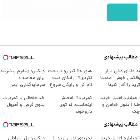
مطالب پیشنهادی
به دنیای عالی بازار
هنوز 50 تتر رو دریافت
والکس: پلتفرم پیشرفته
والکس خوش آمدید!
نکردی؟ | رایگان ثبت
برای معامله و
ترید را آغاز کنید!
نام کن و رایگان شروع
سرمایه‌گذاری ایمن
کن!
۱ میلیارد اعتبار خرید
کمردرد؟ راه‌حلش
خداحافظی با کمردرد،
طلا | بدون ضامن و
اینجاست، نه توی
بدون قرص و آمپول
چک
داروخونه
مطالب پیشنهادی
۱ میلیارد اعتبار خرید
تجربه‌ی نوین ترید با
والکس: پل ارتباطی