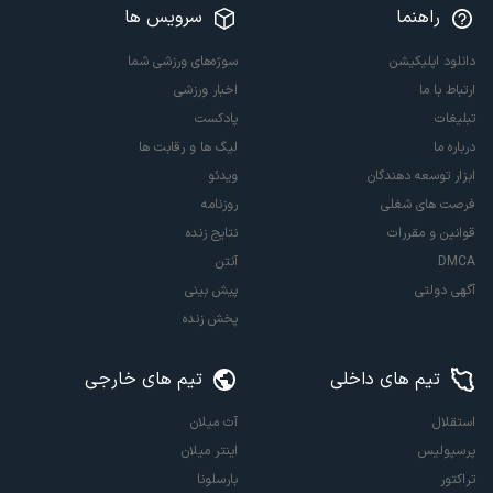
راهنما
سرویس ها
دانلود اپلیکیشن
سوژه‌های ورزشی شما
ارتباط با ما
اخبار ورزشی
تبلیغات
پادکست
درباره ما
لیگ ها و رقابت ها
ابزار توسعه دهندگان
ویدئو
فرصت های شغلی
روزنامه
قوانین و مقررات
نتایج زنده
DMCA
آنتن
آگهی دولتی
پیش بینی
پخش زنده
تیم های داخلی
تیم های خارجی
استقلال
آث میلان
پرسپولیس
اینتر میلان
تراکتور
بارسلونا