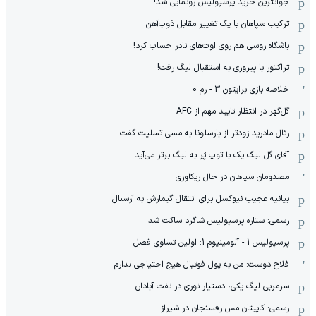
جوانترین خرید پرسپولیس رونمایی شد!
ترکیب سپاهان با یک تغییر مقابل ذوب‌آهن
باشگاه روسی هم روی اوت‌های نادر حساب کرد!
تراکتور با پیروزی به استقبال لیگ رفت!
خلاصه بازی برایتون 3 - رم 0
گل‌گهر در انتظار تایید مهم از ‌AFC
رئال مادرید زودتر از بارسلونا به مسی تسلیت گفت
آقای گل لیگ یک با توپ پُر به لیگ برتر می‌آید
مصدومان سپاهان در حال ریکاوری
بیانیه عجیب نیوکسل برای انتقال گیمارش به آرسنال
رسمی: ستاره پرسپولیس شاگرد ساکت شد
پرسپولیس 1 - آلومینیوم 1: اولین تساوی فصل
فلاح دوست: من به پول فوتبال هیچ احتیاجی ندارم
سرمربی لیگ یکی، دستیار نوری در نفت آبادان
رسمی: کاپیتان مس رفسنجان در شیراز