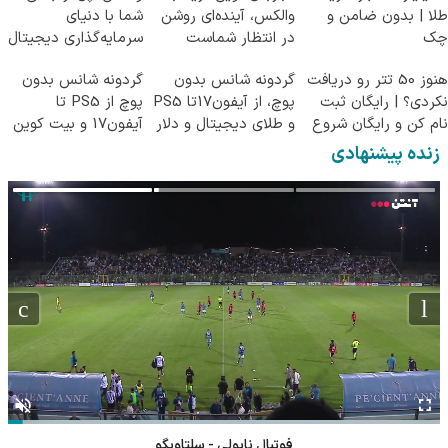
طلا | بدون ضامن و
والکس، آینده‌ای روشن
شما با دنیای
چک
در انتظار شماست
سرمایه‌گذاری دیجیتال
هنوز 50 تتر رو دریافت
گردونه شانس بدون
گردونه شانس بدون
نکردی؟ | رایگان ثبت
پوچ، از آیفون17تا PS5
پوچ از PS5 تا
نام کن و رایگان شروع
و طلای دیجیتال و دلار
آیفون17 و بیت کوین
کن!
🔥
🔥
زنده پیشنهادی
فوتبال ناپولی - سلتاویگو