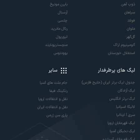
ذوب آهن
بایرن مونیخ
سپاهان
آرسنال
فولاد
چلسی
ملوان
رئال مادرید
گل‌گهر
لیورپول
آلومینیوم اراک
منچستریونایتد
استقلال خوزستان
یوونتوس
لیگ های پرطرفدار
سایر
جدول لیگ برتر ایران (خلیج فارس)
جام ملت های آسیا
لیگ آزادگان
رنکینگ فیفا
لیگ برتر انگلیس
نقل و انتقالات اروپا
لالیگا اسپانیا
نقل و انتقالات ایران
سری آ ایتالیا
پاری سن ژرمن
لیگ قهرمانان اروپا
لیگ نخبگان آسیا
لیگ قهرمانان آسیا دو