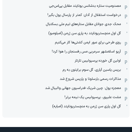
مصدومیت ستاره بدشانس یونایتد مقابل پی‌اس‌جی
درخواست استقلال از آدان: کمتر از پارسال پول بگیر!
محک جدی ‌جوانان مقابل ستاره‌های تیم ملی بسکتبال
گل اول منچستریونایتد به پاری سن ژرمن (امبئومبو)
روی طرحی برای عبور ایمن کشتی‌ها کار می‌کنیم
آریو اسلامشهر سرمربی مس رفسنجان را هوا کرد!
اولین گل خورده پرسپولیسِ تارتار
بریس یاسین آیاری، گل سوم برایتون به رم
مذاکرات رسمی بارسلونا و پاریس شروع شد
معجزه پول: چین شریک فدراسیون جهانی والیبال شد
مشت علیپور، پرسپولیس یک نیمه برتر!
گل اول پاری سن ژرمن به منچستریونایتد (امبایه)