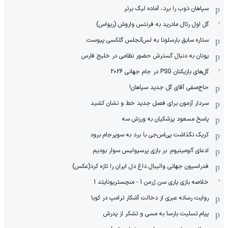
سپاهان ذوب را برد، آماده لیگ برتر
گل اول رئال مادرید به فرنتس واروش (ریواس)
ستاره سابق بارسلونا به لس‌آنجلس گلکسی پیوست
یونان به دنبال گسترش حضور نظامی در خلیج فارس
گل‌های بازیکنان PSG در جام جهانی 2026
حاج‌صفی آقای گل جدید سپاهان!
سردار آزمون برای فصل جدید خط و نشان کشید
پاسخ مسعود پزشکیان به ورزش سه
کریک نگذاشت پی‌اس‌جی با برد به سوپرجام برود
ادعای آلومینیوم: بر بازی پرسپولیس سوار بودیم
فدراسیون جهانی والیبال داغ دل ایران را تازه کرد(عکس)
خلاصه بازی پاری سن ژرمن 1 - منچستریونایتد 1
روایت رسانه عبری از دخالت آشکار ترامپ در کوبا
پیام تسلیت بارسا به مسی و تشکر از پدرش