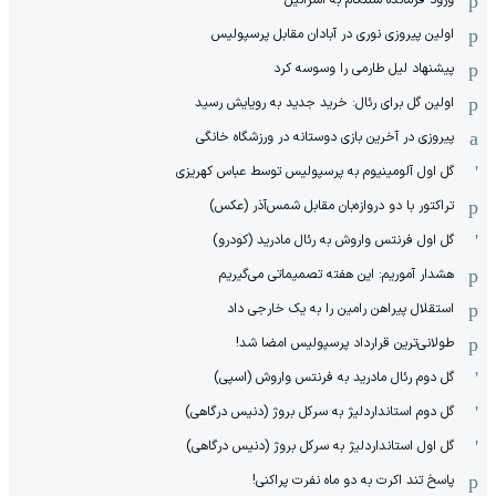
اولین پیروزی نوری در آبادان مقابل پرسپولیس
پیشنهاد لیل طارمی را وسوسه کرد
اولین گل برای رئال: خرید جدید به رویایش رسید
پیروزی در آخرین بازی دوستانه در ورزشگاه خانگی
گل اول آلومینیوم به پرسپولیس توسط عباس کهریزی
تراکتور با دو دروازه‌بان مقابل شمس‌آذر (عکس)
گل اول فرنتس واروش به رئال مادرید (کودرو)
هشدار آموریم: این هفته تصمیماتی می‌گیریم
استقلال پیراهن رامین را به یک خارجی داد
طولانی‌ترین قرارداد پرسپولیس امضا شد!
گل دوم رئال مادرید به فرنتس واروش (اسپی)
گل دوم استانداردلیژ به سرکل بروژ (دنیس درگاهی)
گل اول استانداردلیژ به سرکل بروژ (دنیس درگاهی)
پاسخ تند اکرت به دو ماه نفرت پراکنی!