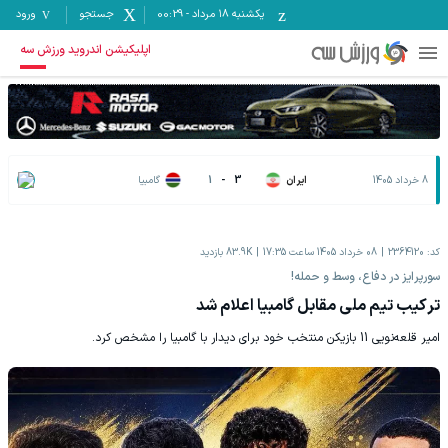
یکشنبه ۱۸ مرداد
-
00:29
جستجو
ورود
اپلیکیشن اندروید ورزش سه
8 خرداد 1405
ایران
3
-
1
گامبیا
کد:
2364120
08 خرداد 1405 ساعت 17:35
83.9K
بازدید
سورپرایز در دفاع، وسط و حمله!
ترکیب تیم ملی مقابل گامبیا اعلام شد
امیر قلعه‌نویی 11 بازیکن منتخب خود برای دیدار با گامبیا را مشخص کرد.