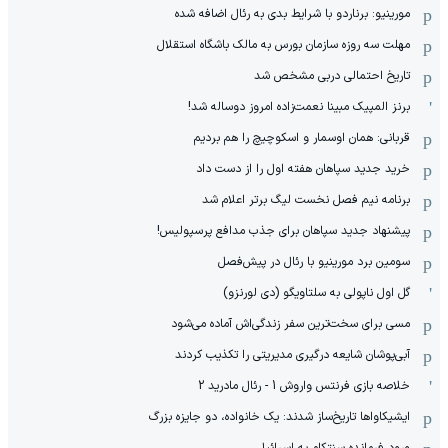
مورینیو: برناردو با شرایط بدی به رئال اضافه شده
مهلت سه روزه سازمان بورس به مالک باشگاه استقلال
تاریخ احتمالی دربی مشخص شد
برنز المپیک مبینا نعمت‌زاده امروز دوساله شد!
قربانی: همان اوسمار و اسکوچیچ را هم بردیم
خرید جدید سپاهان هفته اول را از دست داد
برنامه نیم فصل نخست لیگ برتر اعلام شد
پیشنهاد جدید سپاهان برای جذب مدافع پرسپولیس!
سومین برد مورینیو با رئال در پیش‌فصل
گل اول ناپولی به سلتاویگو (دی لورنزو)
مسی برای سخت‌ترین سفر زندگی‌اش آماده می‌شود
آبی‌پوشان شایعه درگیری مدیریتی را تکذیب کردند
خلاصه بازی فرنتس واروش 1 - رئال مادرید 2
ایشیکاوا‌ها تاریخ‌ساز شدند: یک خانواده، دو جایزه بزرگ
ورود فرمانده سنتکام به اسرائیل