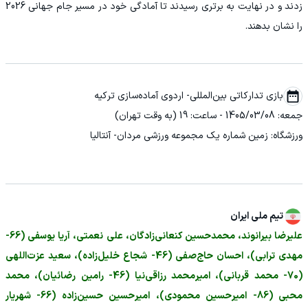
زدند و در نهایت به برتری رسیدند تا آمادگی خود در مسیر جام جهانی 2026
را نشان بدهند.
بازی تدارکاتی بین‌المللی- اردوی آماده‌سازی ترکیه
جمعه: 1405/03/08 - ساعت: 19 (به وقت تهران)
ورزشگاه: زمین شماره یک مجموعه ورزشی مردان- آنتالیا
تیم ملی ایران
علیرضا بیرانوند، محمدحسین کنعانی‌زادگان، علی نعمتی، آریا یوسفی (66-
مهدی ترابی)، احسان حاج‌صفی (46- شجاع خلیل‌زاده)، سعید عزت‌اللهی
(70- محمد قربانی)، امیرمحمد رزاقی‌نیا (46- رامین رضائیان)، محمد
محبی (86- امیرحسین محمودی)، امیرحسین حسین‌زاده (66- شهریار