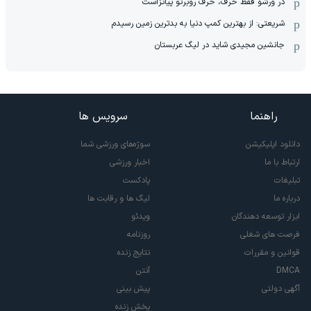
در ورشو فقط حرف، حرف روبرتو پیاتزاست
شریعتی: از بهترین کمپ‌ دنیا به بدترین زمین‌ رسیدم
جانشین مجیدی شاید در لیگ عربستان
راهنما
سرویس ها
دانلود اپلیکیشن
سوژه‌های ورزشی شما
ارتباط با ما
اخبار ورزشی
تبلیغات
پادکست
درباره ما
لیگ ها و رقابت ها
ابزار توسعه دهندگان
ویدئو
فرصت های شغلی
روزنامه
قوانین و مقررات
نتایج زنده
DMCA
آنتن
آگهی دولتی
پیش بینی
پخش زنده