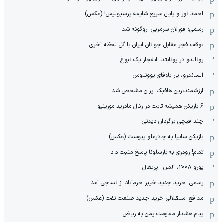
احمد نور و پایان سریع شایعه پرسپولیس! (عکس)
رسمی: فورلان سرمربی اروگوئه شد
توقف فجر مقابل جوانان ایران با گل لحظه آخری
رونالدو در یونایتد، انفجار یک نبوغ
الساندرو، یار باوفای یوونتوس
ارزشمندترین هافبک ایران مشخص شد
6 بازیکن همیشه ثابت در رئال مادرید مورینیو
چند قیچی برگردان دیدنی
بازیکن سایپا به چادرملو پیوست (عکس)
تمام! رودری به بارسلونا پاسخ مثبت داد
یورو 2008، آلمان - پرتغال
رسمی: خرید جدید خیبر خرم‌آباد از نساجی آمد
مدافع استقلالی خرید جدید صنعت نفت (عکس)
پیام هشدار مقاومت یمن به ریاض