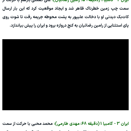
ایران 2 - گامبیا 1 (دقیقه 59: رامین رضائیان):
علی نعمتی بازهم با حرکت از
سمت چپ زمین خطرناک ظاهر شد و ایجاد موقعیت کرد که این بار ارسال
کات‌بک دیدنی او با دخالت علیپور به پشت محوطه جریمه رفت تا شوت روی
پای استثنایی از رامین رضائیان به کنج دروازه برود و ایران را پیش بیاندازد.
ایران 3 - گامبیا 1 (دقیقه 68: مهدی طارمی):
محمد محبی با حرکت از سمت