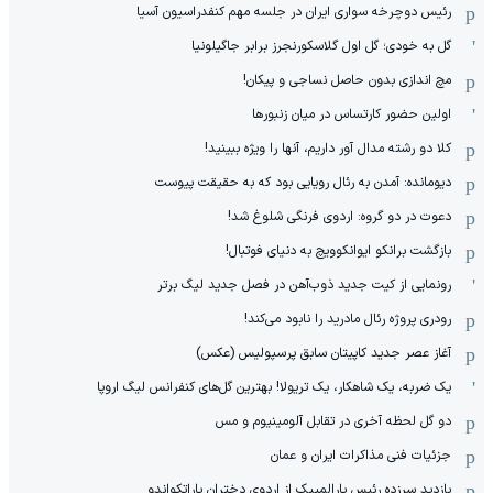
رئیس دوچرخه سواری ایران در جلسه مهم کنفدراسیون آسیا
گل به خودی؛ گل اول گلاسکورنجرز برابر جاگیلونیا
مچ اندازی بدون حاصل نساجی و پیکان!
اولین حضور کارتساس در میان زنبورها
کلا دو‌ رشته مدال آور داریم، آنها را ویژه ببینید!
دیومانده: آمدن به رئال رویایی بود که به حقیقت پیوست
دعوت در دو گروه: اردوی فرنگی شلوغ شد!
بازگشت برانکو ایوانکوویچ به دنیای فوتبال!
رونمایی از کیت جدید ذوب‌آهن در فصل جدید لیگ برتر
رودری پروژه رئال مادرید را نابود می‌کند!
آغاز عصر جدید کاپیتان سابق پرسپولیس (عکس)
یک ضربه، یک شاهکار، یک تریولا! بهترین گل‌های کنفرانس لیگ اروپا
دو گل لحظه آخری در تقابل آلومینیوم و مس
جزئیات فنی مذاکرات ایران و عمان
بازدید سرزده رئیس پارالمپیک از اردوی دختران پاراتکواندو