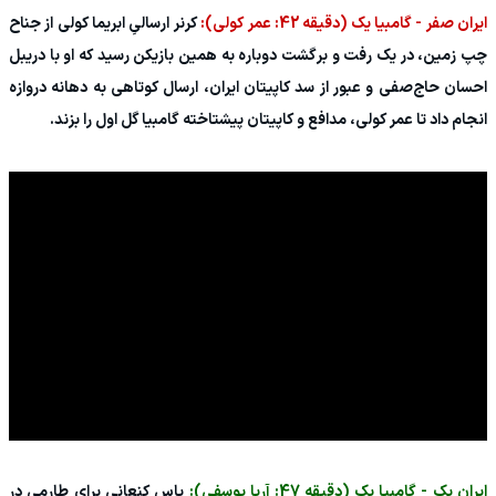
ایران صفر - گامبیا یک (دقیقه 42: عمر کولی):
کرنر ارسالیِ ابریما کولی از جناح
چپ زمین، در یک رفت و برگشت دوباره به همین بازیکن رسید که او با دریبل
احسان حاج‌صفی و عبور از سد کاپیتان ایران، ارسال کوتاهی به دهانه دروازه
انجام داد تا عمر کولی، مدافع و کاپیتان پیشتاخته گامبیا گل اول را بزند.
ایران یک - گامبیا یک (دقیقه 47: آریا یوسفی):
پاس کنعانی برای طارمی در