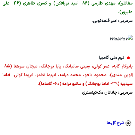
مغانلو)، مهدی طارمی (86- امید نورافکن) و کسری طاهری (46- علی
علیپور).
سرمربی: امیر قلعه‌نویی.
تیم ملی گامبیا
بابوکار گایه، عمر کولی، سِینی سانیانگ، یایا بوجانگ، تیجان سوهنا (85-
اِلوین مندی)، محمود باجو، محمد درامه، ابریما آدامز، ابریما کولی، آداما
سیدیبه (39- آداما بوجانگ) و سالیو درامه (60- گاساما).
سرمربی: جاناتان مک‌کینستری
شرح گل‌ها