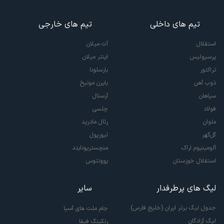
تیم های داخلی
تیم های خارجی
استقلال
آث میلان
پرسپولیس
اینتر میلان
تراکتور
بارسلونا
ذوب آهن
بایرن مونیخ
سپاهان
آرسنال
فولاد
چلسی
ملوان
رئال مادرید
گل‌گهر
لیورپول
آلومینیوم اراک
منچستریونایتد
استقلال خوزستان
یوونتوس
لیگ های پرطرفدار
سایر
جدول لیگ برتر ایران (خلیج فارس)
جام ملت های آسیا
لیگ آزادگان
رنکینگ فیفا