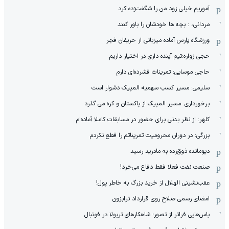
آموریم خیلی زود من را شگفت‌زده کرد
مردانی، : بچه ها خودشان را باور کنند
ورزشگاه پارس آماده میزبانی از حریفان فجر
حجی زواره:تیم آینده داری در اختیار داریم
حاجی موسایی: تمرینات فشرده‌ای دارم
سلیمی: مسیر کسب سهمیه المپیک دشوار است
برخورداری: مسیر المپیک از پاکستان و کره می گذرد
کلهر: از نظر بدنی برای حضور در مسابقات کاملا آماده‌ام
بزرگی: در دوران محرومیت تمریناتم را قطع نکردم
دیومانده ذوق‌زده به مادرید رسید
صنعت نفت فعلا فقط دفاع می‌خرد!
عقب‌نشینی الهلال از خرید بزرگ به خاطر پول!
امضای رسمی صلاح روی قرارداد ترابزون
پاس‌هایی فراتر از تصور؛ شاهکارهای تریولا در فوتبال