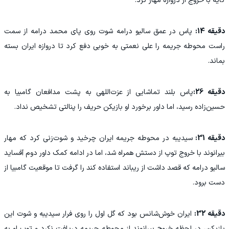
گایه با خروج از دروازه مهار کرد.
دقیقه 14:
پاس در عمق سالیو درامه شوت روی پای محمد درامه از سمت
راست محوطه جریمه را علی نعمتی به خوبی دفع کرد تا دروازه ایران بسته
بماند.
دقیقه 26:
پاس بلند تماشایی از عزت‌اللهی به پشت مدافعان گامبیا به
حسین‌زاده رسید، اما داور برخورد او بازیکن حریف را پنالتی تشخیص نداد.
دقیقه 31:
سیدیبه در محوطه جریمه ایران چرخید و شوت‌زنی کرد که مهار
بیرانوند با خروج توپ از دستش همراه شد، اما در ادامه کمک داور دوم آفساید
سالیو درامه که قصد داشت از ریباند استفاده کند را گرفت تا موقعیت گامبیا از
دست برود.
دقیقه 32:
ایران خوش‌شانس بود که گل اول را روی فرار سیدیبه و شوت این
بازیکن، در لحظه خروج بیرانوند از محوطه جریمه دریافت نکرد و توپِ او به