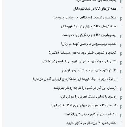
پدیده نساجی خداحافظی کرد
همه گل‌های کاکا در لیگ‌قهرمانان
متخصص ضربات ایستگاهی به چلسی پیوست
همه گل‌های هالک برزیلی در لیگ‌قهرمانان
پرسپولیس دفاع چپ گل‌گهر را نخواست
تمدید وینیسیوس با زخمی کهنه در رئال!
قایدی و قدوس خیلی زود به هم رسیدند! (عکس)
آتش بازی دونده زن ایران در بلاروس با طعم رکوردشکنی
گلر تراکتور خرید جدید شمس‌آذر قزوین
از لیگ اروپا تا لیگ قهرمانان؛ شاهکارهای اروپایی آنخل دی‌ماریا
آرسنال این گلر پراشتباه را هرچه زودتر بفروشد
رودری با تماس فلیک نظرش را عوض کرد!
١۵ ستاره نایب‌قهرمان جهان برای شکار طلای اروپا
مدافع سابق تراکتور به تیمش بازگشت
خانلرخانی: ۴ ورزشکار در ناگویا داریم