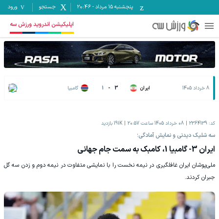
پنجشنبه ۱۵ مرداد
-
20:46
جستجو
ورود
اپلیکیشن اندروید ورزش سه
8 خرداد 1405
ایران
3
-
1
گامبیا
کد:
2364139
08 خرداد 1405 ساعت 20:57
191K
بازدید
سه شلیک دیدنی و نمایش آمادگی؛
ایران 3- گامبیا 1، کامبک به سمت جام جهانی
ملی‌پوشان ایران غافلگیری در نیمه نخست را با نمایشی متفاوت در نیمه دوم و زدن سه گل
جبران کردند.