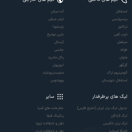
استقلال
آث میلان
پرسپولیس
اینتر میلان
تراکتور
بارسلونا
ذوب آهن
بایرن مونیخ
سپاهان
آرسنال
فولاد
چلسی
ملوان
رئال مادرید
گل‌گهر
لیورپول
آلومینیوم اراک
منچستریونایتد
استقلال خوزستان
یوونتوس
لیگ های پرطرفدار
سایر
جدول لیگ برتر ایران (خلیج فارس)
جام ملت های آسیا
لیگ آزادگان
رنکینگ فیفا
لیگ برتر انگلیس
نقل و انتقالات اروپا
لالیگا اسپانیا
نقل و انتقالات ایران