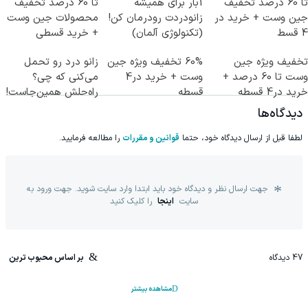
تا 60 درصد تخفیف
1بار برای همیشه
تا 60 درصد تخفیف
جین وست + خرید در
زانودردت رودرمان کن!
محصولات جین وست
4 قسط
(تکنولوژی آلمان)
+ خرید قسطی
◂پرسشنامه▸
تخفیف ویژه جین
60% تخفیف ویژه جین
زانو درد رو تحمل
وست تا 60 درصد +
وست + خرید در4
می‌کنی که چی؟
خرید در4 قسطه
قسطه
راه‌حلش همین‌جاست!
دیدگاه‌ها
لطفا قبل از ارسال دیدگاه خود، حتما
قوانین و مقررات
را مطالعه فرمایید.
جهت ارسال نظر و دیدگاه خود باید ابتدا وارد سایت شوید. جهت ورود به
سایت
اینجا
را کلیک کنید
47
دیدگاه
بر اساس محبوب ترین
مشاهده بیشتر