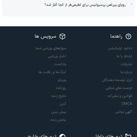
رویای پیراهن پرسپولیس برای لطیفی‌فر از کجا آغاز شد؟
راهنما
سرویس ها
دانلود اپلیکیشن
سوژه‌های ورزشی شما
ارتباط با ما
اخبار ورزشی
تبلیغات
پادکست
درباره ما
لیگ ها و رقابت ها
ابزار توسعه دهندگان
ویدئو
فرصت های شغلی
روزنامه
قوانین و مقررات
نتایج زنده
DMCA
آنتن
آگهی دولتی
پیش بینی
پخش زنده
تیم های داخلی
تیم های خارجی