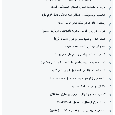
بارسا از تصمیم ستاره هلندی خشمگین است
فاضلی: پرسپولیس حداقل سه بازیکن دیگر لازم دارد
ربیعی: جای ما در لیگ برتر خالی است
هراس در رئال: اولین تجربه ناموفق با برناردو سیلوا!
مدیر جوان پرسپولیس و هزار امید و آرزو!
سیاوش یزدانی بلیت بغداد خرید
قربانی: چرا هیچ‌کس از تیم ملی نمی‌رود؟
تولد دوباره در پرسپولیس با بازوبند کاپیتانی! (عکس)
فریادشیران: آکادمی استقلال ایران را می‌گیرد!
با جدایی آرائوخو: بارسا به دنبال بمب جدید!
20 گل رویایی در لیگ جزیره
تمجید دستیار تارتار از چپ‌پای سابق استقلال
10 گل برتر آرسنال در فصل 2003/2004
صادقی با پرسپولیس رفت و برگشت! (عکس)