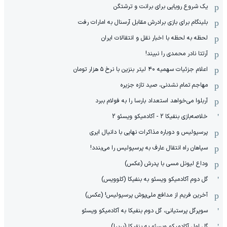
یک شروع رویایی برای برانت و ترشتگن
بلینگام برای بازی برادرش مقابل آرسنال به امارات رفت
لحظه به لحظه با اخبار نقل و انتقالات ایران
آرتتا نادر محمدی را نبیند!
اعلام جزئیات سهمیه ۴۰ لیتر بنزین با نرخ ۵ هزار تومان
مهاجم تمام نشدنی، صید تازه جزیره
آربلوا می‌خواهد استعداد بارسا را به فولام ببرد
خلاصه‌بازی بنفیکا 2 - آکادمیکو ویسئو 2
پرسپولیس و دوباره مذاکرات نهایی با دانیال ایری
سپاهان راه انتقال عارف به پرسپولیس را می‌بندد!
وداع لیونل مسی با پدرش (عکس)
گل دوم آکادمیکو ویسئو به بنفیکا (کلوویس)
آخرین فریم از مدافع ملی‌پوش پرسپولیس! (عکس)
سوپرگل پرستیانی، گل دوم بنفیکا به آکادمیکو ویسئو
گل اول آکادمیکو ویسئو به بنفیکا (پریرا)