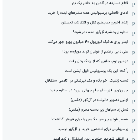
قطع مسابقه در آلمان به خاطر یک بنر
ادعای فاضلی: پرسپولیس همه ستاره‌های آینده را خرید
زنده: آخرین بمب‌های نقل و انتقالات تابستان
ستاره بی‌حاشیه گل‌گهر تمام نمی‌شود!
اینتر برای هافبک لیورپول ۴۰ میلیون یورو جور می‌کند
علی دایی: رفتنم از فوتبال تولد دوباره‌ام بود!
دومین توپ طلایی که از چنگ رئال رفت
رأفت: این یک پرسپولیس فول آپشن است
تست ژنتیک، خوابگاه و دندانپزشکی در آکادمی استقلال
جوان‌ترین قهرمانان جام جهانی: ورود دو ستاره جدید
اولین تصویر عالیشاه در گل‌گهر (عکس)
نسل زد سپاهان زیر دست محرم (عکس)
همسر فودن پیراهن انگلیس را برای فروش گذاشت!
پرسپولیس برای ششمین خرید از گل‌گهر ترسید
در انتظار شهریور جنجالی بین استقلال و تیم امید