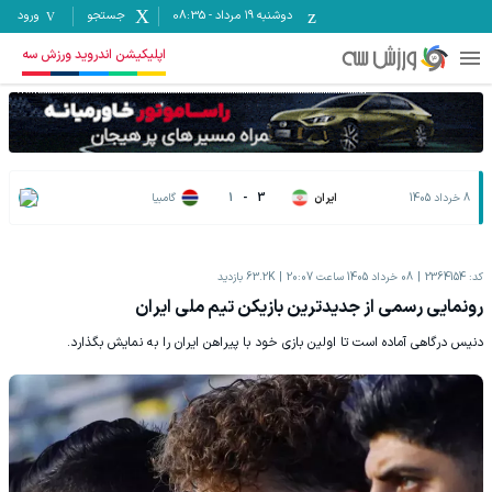
دوشنبه ۱۹ مرداد
-
08:35
جستجو
ورود
اپلیکیشن اندروید ورزش سه
8 خرداد 1405
ایران
3
-
1
گامبیا
کد:
2364154
08 خرداد 1405 ساعت 20:07
63.2K
بازدید
رونمایی رسمی از جدیدترین بازیکن تیم ملی ایران
دنیس درگاهی آماده است تا اولین بازی خود با پیراهن ایران را به نمایش بگذارد.